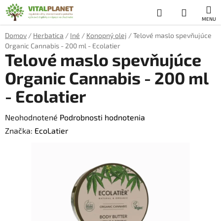
Prejsť
Hľadať
NÁKUP
na
obsah
KOŠÍK
Domov
/
Herbatica
/
Iné
/
Konopný olej
/
Telové maslo spevňujúce
Organic Cannabis - 200 ml - Ecolatier
Telové maslo spevňujúce
Organic Cannabis - 200 ml
- Ecolatier
Priemerné
Neohodnotené
Podrobnosti hodnotenia
hodnotenie
Značka:
EcoLatier
produktu
je
0,0
z
5
hviezdičiek.