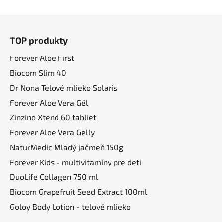
Z
á
TOP produkty
p
ä
Forever Aloe First
t
Biocom Slim 40
i
Dr Nona Telové mlieko Solaris
e
Forever Aloe Vera Gél
Zinzino Xtend 60 tabliet
Forever Aloe Vera Gelly
NaturMedic Mladý jačmeň 150g
Forever Kids - multivitamíny pre deti
DuoLife Collagen 750 ml
Biocom Grapefruit Seed Extract 100ml
Goloy Body Lotion - telové mlieko