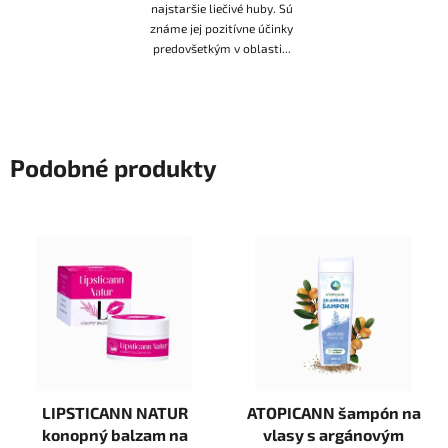
najstaršie liečivé huby. Sú
známe jej pozitívne účinky
predovšetkým v oblasti...
Podobné produkty
LIPSTICANN NATUR
ATOPICANN šampón na
konopný balzam na
vlasy s argánovým