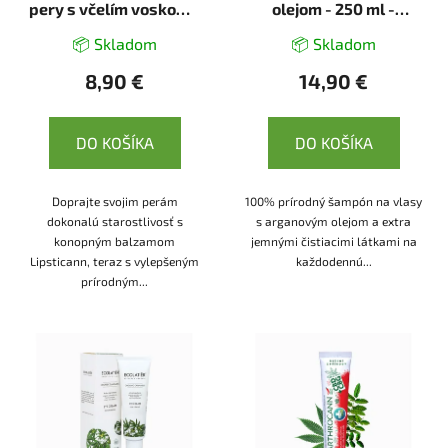
pery s včelím voskom -
olejom - 250 ml -
15 ml - Annabis
Annabis
📦 Skladom
📦 Skladom
8,90 €
14,90 €
DO KOŠÍKA
DO KOŠÍKA
Doprajte svojim perám
100% prírodný šampón na vlasy
dokonalú starostlivosť s
s arganovým olejom a extra
konopným balzamom
jemnými čistiacimi látkami na
Lipsticann, teraz s vylepšeným
každodennú...
prírodným...