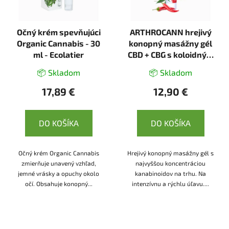
Očný krém spevňujúci
ARTHROCANN hrejivý
Organic Cannabis - 30
konopný masážny gél
ml - Ecolatier
CBD + CBG s koloidným
striebrom - 75 ml -
📦 Skladom
📦 Skladom
Annabis
17,89 €
12,90 €
DO KOŠÍKA
DO KOŠÍKA
Očný krém Organic Cannabis
Hrejivý konopný masážny gél s
zmierňuje unavený vzhľad,
najvyššou koncentráciou
jemné vrásky a opuchy okolo
kanabinoidov na trhu. Na
očí. Obsahuje konopný...
intenzívnu a rýchlu úľavu....