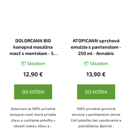
DOLORCANN BIO
ATOPICANN sprchová
konopná masážna
emulzia s pantenolom -
masť s mentolom - 50
250 ml - Annabis
ml - Annabis
📦 Skladom
📦 Skladom
12,90 €
13,90 €
DO KOŠÍKA
DO KOŠÍKA
Dolorcann je 100% prírodná
100% prírodná sprchová
konopná masť, ktorá prináša
emulzia s panthenolom jemne
úľavu a uvoľnenie pokožky v
čistí pokožku bez vysušovania a
oblasti svalov, kĺbov a...
podráždenia. Bylinné...