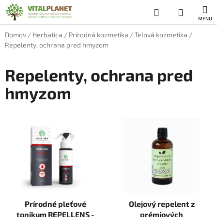
Prejsť
Hľadať
NÁKUP
na
obsah
KOŠÍK
Domov
/
Herbatica
/
Prírodná kozmetika
/
Telová kozmetika
/
Repelenty, ochrana pred hmyzom
Repelenty, ochrana pred
hmyzom
V
ý
p
i
s
p
r
Prírodné pleťové
Olejový repelent z
o
tonikum REPELLENS -
prémiových