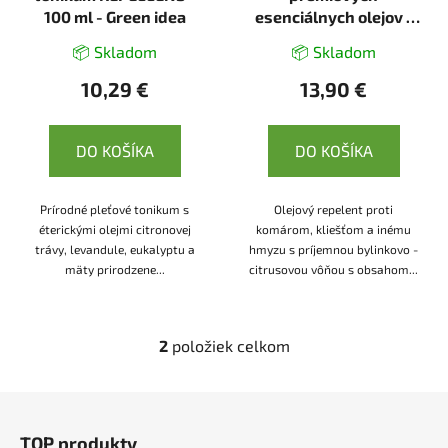
d
100 ml - Green idea
esenciálnych olejov -
u
100 ml - Herbatica
k
📦 Skladom
📦 Skladom
t
10,29 €
13,90 €
o
v
DO KOŠÍKA
DO KOŠÍKA
Prírodné pleťové tonikum s
Olejový repelent proti
éterickými olejmi citronovej
komárom, kliešťom a inému
trávy, levandule, eukalyptu a
hmyzu s príjemnou bylinkovo -
mäty prirodzene...
citrusovou vôňou s obsahom...
2
položiek celkom
O
v
l
Z
á
á
d
TOP produkty