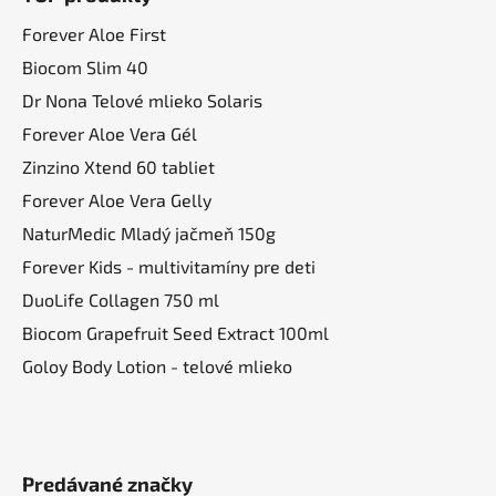
p
a
ä
Forever Aloe First
c
t
i
Biocom Slim 40
i
e
Dr Nona Telové mlieko Solaris
p
e
Forever Aloe Vera Gél
r
v
Zinzino Xtend 60 tabliet
k
Forever Aloe Vera Gelly
y
NaturMedic Mladý jačmeň 150g
v
ý
Forever Kids - multivitamíny pre deti
p
DuoLife Collagen 750 ml
i
Biocom Grapefruit Seed Extract 100ml
s
u
Goloy Body Lotion - telové mlieko
Predávané značky