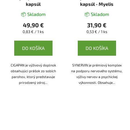
kapsúl
kapsúl - Myelis
📦 Skladom
📦 Skladom
49,90 €
31,90 €
Jednotková
Jednotková
0,83 € / 1 ks
0,53 € / 1 ks
cena:
cena:
DO KOŠÍKA
DO KOŠÍKA
CIGAPAN je výživový doplnok
SYNERVIN je prémiový komplex
obsahujúci prášok zo sobích
na podporu nervového systému,
parohov, ktorý predstavuje
výživy nervov a psychickej
prirodzený zdroj...
výkonnosti. Obsahuje...