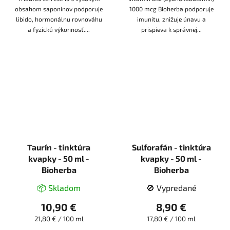
obsahom saponínov podporuje
1000 mcg Bioherba podporuje
libido, hormonálnu rovnováhu
imunitu, znižuje únavu a
a fyzickú výkonnosť....
prispieva k správnej...
Taurín - tinktúra
Sulforafán - tinktúra
kvapky - 50 ml -
kvapky - 50 ml -
Bioherba
Bioherba
📦 Skladom
🚫 Vypredané
10,90 €
8,90 €
Jednotková
Jednotková
21,80 € / 100 ml
17,80 € / 100 ml
cena:
cena: