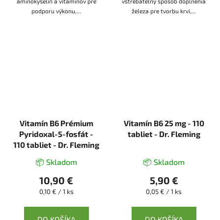
aminokyselín a vitamínov pre
vstrebateľný spôsob doplnenia
podporu výkonu,...
železa pre tvorbu krvi,...
Vitamín B6 Prémium
Vitamín B6 25 mg - 110
Pyridoxal-5-fosfát -
tabliet - Dr. Fleming
110 tabliet - Dr. Fleming
📦 Skladom
📦 Skladom
10,90 €
5,90 €
Jednotková
Jednotková
0,10 € / 1 ks
0,05 € / 1 ks
cena:
cena:
DO KOŠÍKA
DO KOŠÍKA