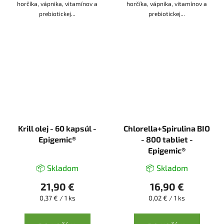
horčíka, vápnika, vitamínov a
horčíka, vápnika, vitamínov a
prebiotickej...
prebiotickej...
Krill olej - 60 kapsúl -
Chlorella+Spirulina BIO
Epigemic®
- 800 tabliet -
Epigemic®
📦 Skladom
📦 Skladom
21,90 €
16,90 €
Jednotková
Jednotková
0,37 € / 1 ks
0,02 € / 1 ks
cena:
cena: