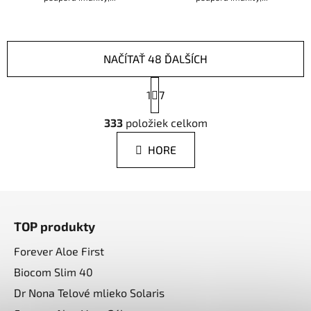
NAČÍTAŤ 48 ĎALŠÍCH
S
1
t
7
r
O
á
333
položiek celkom
v
n
l
k
HORE
á
o
d
v
a
a
Z
n
c
á
i
i
TOP produkty
e
p
e
p
ä
Forever Aloe First
r
t
Biocom Slim 40
v
i
Dr Nona Telové mlieko Solaris
k
e
y