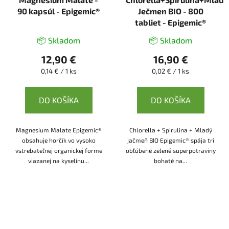
90 kapsúl - Epigemic®
Ječmen BIO - 800
tabliet - Epigemic®
📦 Skladom
📦 Skladom
12,90 €
16,90 €
Jednotková
Jednotková
0,14 € / 1 ks
0,02 € / 1 ks
cena:
cena:
DO KOŠÍKA
DO KOŠÍKA
Magnesium Malate Epigemic®
Chlorella + Spirulina + Mladý
obsahuje horčík vo vysoko
jačmeň BIO Epigemic® spája tri
vstrebateľnej organickej forme
obľúbené zelené superpotraviny
viazanej na kyselinu...
bohaté na...