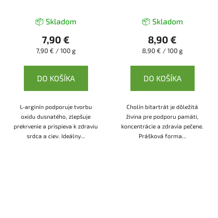
📦 Skladom
📦 Skladom
7,90 €
8,90 €
Jednotková
Jednotková
7,90 € / 100 g
8,90 € / 100 g
cena:
cena:
DO KOŠÍKA
DO KOŠÍKA
L-arginín podporuje tvorbu
Cholín bitartrát je dôležitá
oxidu dusnatého, zlepšuje
živina pre podporu pamäti,
prekrvenie a prispieva k zdraviu
koncentrácie a zdravia pečene.
srdca a ciev. Ideálny...
Prášková forma...