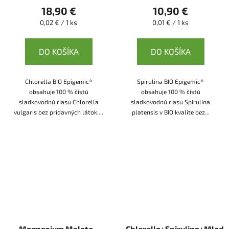
18,90 €
10,90 €
Jednotková
Jednotková
0,02 € / 1 ks
0,01 € / 1 ks
cena:
cena:
DO KOŠÍKA
DO KOŠÍKA
Chlorella BIO Epigemic®
Spirulina BIO Epigemic®
obsahuje 100 % čistú
obsahuje 100 % čistú
sladkovodnú riasu Chlorella
sladkovodnú riasu Spirulina
vulgaris bez prídavných látok....
platensis v BIO kvalite bez...
Magnesium Malate -
Chlorella+Spirulina+Mladý