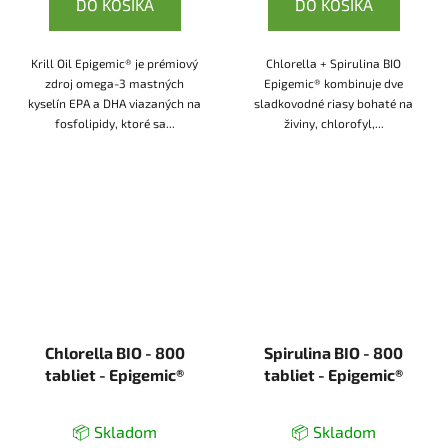
DO KOŠÍKA
DO KOŠÍKA
Krill Oil Epigemic® je prémiový
Chlorella + Spirulina BIO
zdroj omega-3 mastných
Epigemic® kombinuje dve
kyselín EPA a DHA viazaných na
sladkovodné riasy bohaté na
fosfolipidy, ktoré sa...
živiny, chlorofyl,...
Chlorella BIO - 800
Spirulina BIO - 800
tabliet - Epigemic®
tabliet - Epigemic®
📦 Skladom
📦 Skladom