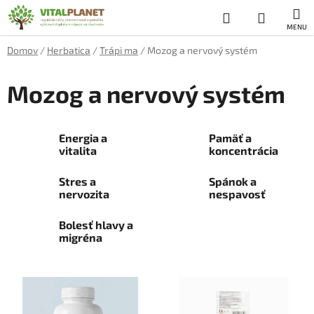
Prejsť
Hľadať
NÁKUP
na
obsah
KOŠÍK
Domov
/
Herbatica
/
Trápi ma
/
Mozog a nervový systém
Mozog a nervový systém
Energia a
Pamäť a
vitalita
koncentrácia
Stres a
Spánok a
nervozita
nespavosť
Bolesť hlavy a
migréna
V
ý
p