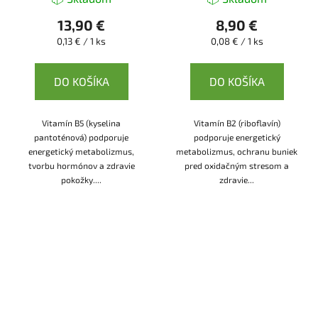
13,90 €
8,90 €
Jednotková
Jednotková
0,13 € / 1 ks
0,08 € / 1 ks
cena:
cena:
DO KOŠÍKA
DO KOŠÍKA
Vitamín B5 (kyselina
Vitamín B2 (riboflavín)
pantoténová) podporuje
podporuje energetický
energetický metabolizmus,
metabolizmus, ochranu buniek
tvorbu hormónov a zdravie
pred oxidačným stresom a
pokožky....
zdravie...