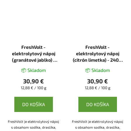
FreshVolt -
FreshVolt -
elektrolytový nápoj
elektrolytový nápoj
(granátové jablko) -
(citrón limetka) - 240 g
240 g - Rozhýb to
- Rozhýb to
📦 Skladom
📦 Skladom
30,90 €
30,90 €
Jednotková
Jednotková
12,88 € / 100 g
12,88 € / 100 g
cena:
cena:
DO KOŠÍKA
DO KOŠÍKA
FreshVolt je elektrolytový nápoj
FreshVolt je elektrolytový nápoj
s obsahom sodíka, draslíka,
s obsahom sodíka, draslíka,