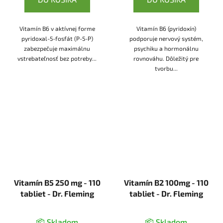
Vitamín B6 v aktívnej forme
Vitamín B6 (pyridoxín)
pyridoxal-5-fosfát (P-5-P)
podporuje nervový systém,
zabezpečuje maximálnu
psychiku a hormonálnu
vstrebateľnosť bez potreby...
rovnováhu. Dôležitý pre
tvorbu...
Vitamín B5 250 mg - 110
Vitamín B2 100mg - 110
tabliet - Dr. Fleming
tabliet - Dr. Fleming
📦 Skladom
📦 Skladom