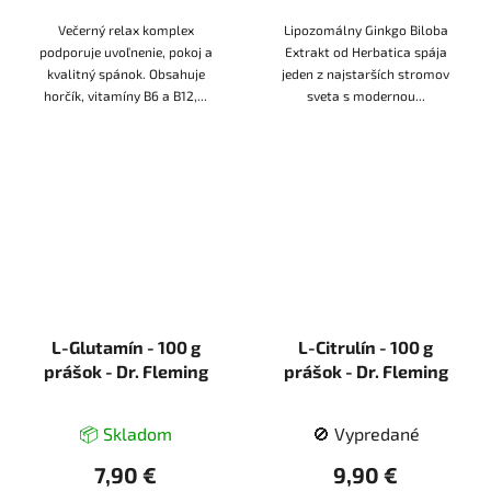
Večerný relax komplex
Lipozomálny Ginkgo Biloba
podporuje uvoľnenie, pokoj a
Extrakt od Herbatica spája
kvalitný spánok. Obsahuje
jeden z najstarších stromov
horčík, vitamíny B6 a B12,...
sveta s modernou...
L-Glutamín - 100 g
L-Citrulín - 100 g
prášok - Dr. Fleming
prášok - Dr. Fleming
📦 Skladom
🚫 Vypredané
7,90 €
9,90 €