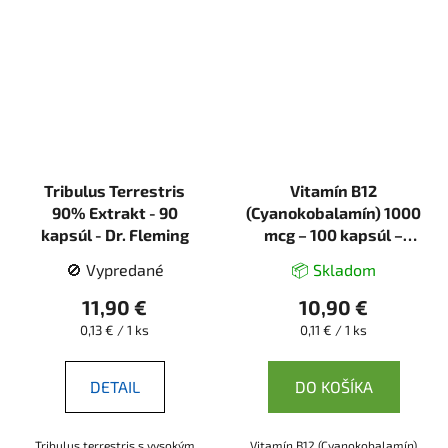
Tribulus Terrestris
Vitamín B12
90% Extrakt - 90
(Cyanokobalamín) 1000
kapsúl - Dr. Fleming
mcg – 100 kapsúl –
Bioherba
🚫 Vypredané
📦 Skladom
11,90 €
10,90 €
Jednotková
Jednotková
0,13 € / 1 ks
0,11 € / 1 ks
cena:
cena:
DETAIL
DO KOŠÍKA
Tribulus terrestris s vysokým
Vitamín B12 (Cyanokobalamín)