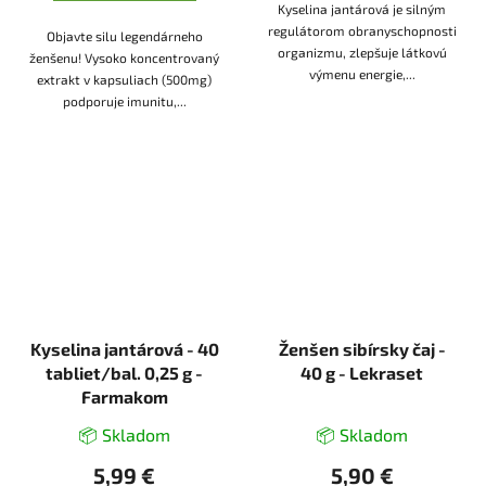
Kyselina jantárová je silným
regulátorom obranyschopnosti
Objavte silu legendárneho
organizmu, zlepšuje látkovú
ženšenu! Vysoko koncentrovaný
výmenu energie,...
extrakt v kapsuliach (500mg)
podporuje imunitu,...
Kyselina jantárová - 40
Ženšen sibírsky čaj -
tabliet/bal. 0,25 g -
40 g - Lekraset
Farmakom
📦 Skladom
📦 Skladom
5,99 €
5,90 €