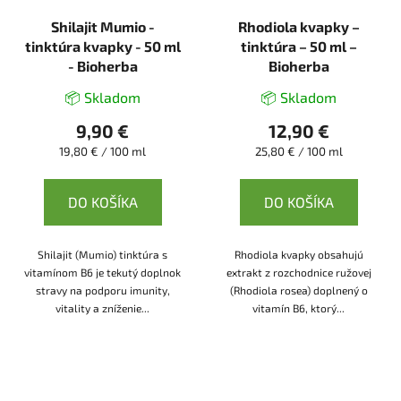
Shilajit Mumio -
Rhodiola kvapky –
tinktúra kvapky - 50 ml
tinktúra – 50 ml –
- Bioherba
Bioherba
📦 Skladom
📦 Skladom
9,90 €
12,90 €
Jednotková
Jednotková
19,80 € / 100 ml
25,80 € / 100 ml
cena:
cena:
DO KOŠÍKA
DO KOŠÍKA
Shilajit (Mumio) tinktúra s
Rhodiola kvapky obsahujú
vitamínom B6 je tekutý doplnok
extrakt z rozchodnice ružovej
stravy na podporu imunity,
(Rhodiola rosea) doplnený o
vitality a zníženie...
vitamín B6, ktorý...