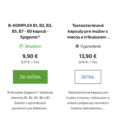
B-KOMPLEX B1, B2, B3,
Testosterónové
B5, B7 - 60 kapsúl -
kapsuly pre mužov s
Epigemic®
macou a tribulusom -
100 kapsúl - Bioherba
📦 Skladom
🚫 Vypredané
9,90 €
13,90 €
Jednotková
Jednotková
0,17 € / 1 ks
0,14 € / 1 ks
cena:
cena:
DO KOŠÍKA
DETAIL
B-Komplex Epigemic® obsahuje
Testosterónové kapsuly pre
vitamíny B1, B2, B3, B5 a B7
mužov s macou, tribulusom a
(biotín) v optimálnych
zinkom podporujú normálnu
pomeroch pre efektívne...
hladinu testosterónu,...