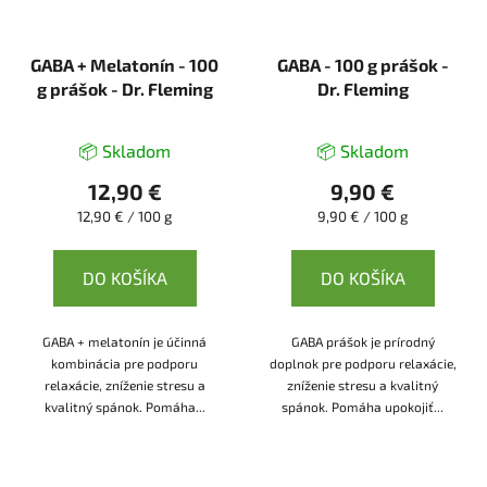
GABA + Melatonín - 100
GABA - 100 g prášok -
g prášok - Dr. Fleming
Dr. Fleming
📦 Skladom
📦 Skladom
12,90 €
9,90 €
Jednotková
Jednotková
12,90 € / 100 g
9,90 € / 100 g
cena:
cena:
DO KOŠÍKA
DO KOŠÍKA
GABA + melatonín je účinná
GABA prášok je prírodný
kombinácia pre podporu
doplnok pre podporu relaxácie,
relaxácie, zníženie stresu a
zníženie stresu a kvalitný
kvalitný spánok. Pomáha...
spánok. Pomáha upokojiť...