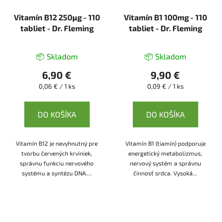
Vitamín B12 250μg - 110
Vitamín B1 100mg - 110
tabliet - Dr. Fleming
tabliet - Dr. Fleming
📦 Skladom
📦 Skladom
6,90 €
9,90 €
Jednotková
Jednotková
0,06 € / 1 ks
0,09 € / 1 ks
cena:
cena:
DO KOŠÍKA
DO KOŠÍKA
Vitamín B12 je nevyhnutný pre
Vitamín B1 (tiamín) podporuje
tvorbu červených krviniek,
energetický metabolizmus,
správnu funkciu nervového
nervový systém a správnu
systému a syntézu DNA....
činnosť srdca. Vysoká...