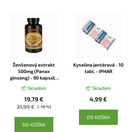
Ženšenový extrakt
Kyselina jantárová - 10
500mg (Panax
tabl. - IPHAR
ginseng) - 90 kapsúl -
Herbin
📦 Skladom
📦 Skladom
19,79 €
4,99 €
21,99 €
(–10 %)
DO KOŠÍKA
DO KOŠÍKA