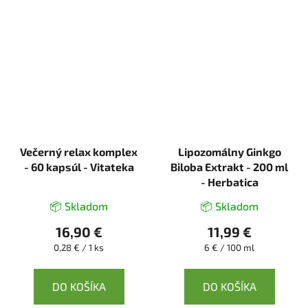
Večerný relax komplex
Lipozomálny Ginkgo
- 60 kapsúl - Vitateka
Biloba Extrakt - 200 ml
- Herbatica
📦 Skladom
📦 Skladom
16,90 €
11,99 €
Jednotková
Jednotková
0,28 € / 1 ks
6 € / 100 ml
cena:
cena:
DO KOŠÍKA
DO KOŠÍKA