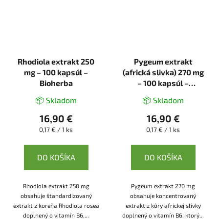
Rhodiola extrakt 250
Pygeum extrakt
mg – 100 kapsúl –
(africká slivka) 270 mg
Bioherba
– 100 kapsúl –
Bioherba
📦 Skladom
📦 Skladom
16,90 €
16,90 €
Jednotková
Jednotková
0,17 € / 1 ks
0,17 € / 1 ks
cena:
cena:
DO KOŠÍKA
DO KOŠÍKA
Rhodiola extrakt 250 mg
Pygeum extrakt 270 mg
obsahuje štandardizovaný
obsahuje koncentrovaný
extrakt z koreňa Rhodiola rosea
extrakt z kôry africkej slivky
doplnený o vitamín B6,...
doplnený o vitamín B6, ktorý...