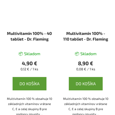
Multivitamín 100% - 40
Multivitamín 100% -
tabliet - Dr. Fleming
110 tabliet - Dr. Fleming
📦 Skladom
📦 Skladom
4,90 €
8,90 €
Jednotková
Jednotková
0,12 € / 1 ks
0,08 € / 1 ks
cena:
cena:
DO KOŠÍKA
DO KOŠÍKA
Multivitamín 100 % obsahuje 10
Multivitamín 100 % obsahuje 10
základných vitamínov vrátane
základných vitamínov vrátane
C, E a celej skupiny B pre
C, E a celej skupiny B pre
podporu imunity,...
podporu imunity,...