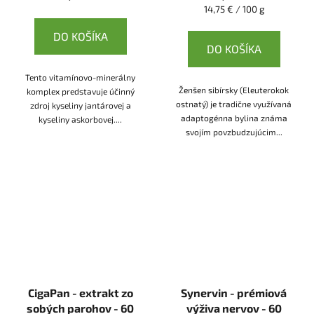
Jednotková
14,75 € / 100 g
cena:
DO KOŠÍKA
DO KOŠÍKA
Tento vitamínovo-minerálny
Ženšen sibírsky (Eleuterokok
komplex predstavuje účinný
ostnatý) je tradične využívaná
zdroj kyseliny jantárovej a
adaptogénna bylina známa
kyseliny askorbovej....
svojím povzbudzujúcim...
CigaPan - extrakt zo
Synervin - prémiová
sobých parohov - 60
výživa nervov - 60