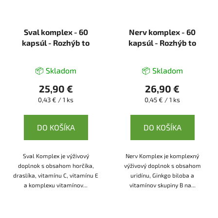
Sval komplex - 60
Nerv komplex - 60
kapsúl - Rozhýb to
kapsúl - Rozhýb to
📦 Skladom
📦 Skladom
25,90 €
26,90 €
Jednotková
Jednotková
0,43 € / 1 ks
0,45 € / 1 ks
cena:
cena:
DO KOŠÍKA
DO KOŠÍKA
Sval Komplex je výživový
Nerv Komplex je komplexný
doplnok s obsahom horčíka,
výživový doplnok s obsahom
draslíka, vitamínu C, vitamínu E
uridínu, Ginkgo biloba a
a komplexu vitamínov...
vitamínov skupiny B na...