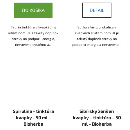
DO KOŠÍKA
DETAIL
Taurín tinktúra v kvapkách s
Sulforafán z brokolice v
vitamínom B1 je tekutý doplnok
kvapkách s vitamínom B1 je
stravy na podporu energie,
tekutý doplnok stravy na
nervového systému a...
podporu energie a nervového...
Spirulina - tinktúra
Sibírsky ženšen
kvapky - 50 ml -
kvapky – tinktúra – 50
Bioherba
ml – Bioherba