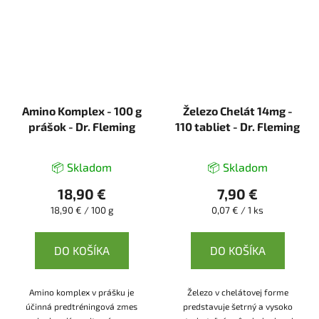
Amino Komplex - 100 g
Železo Chelát 14mg -
prášok - Dr. Fleming
110 tabliet - Dr. Fleming
📦 Skladom
📦 Skladom
18,90 €
7,90 €
Jednotková
Jednotková
18,90 € / 100 g
0,07 € / 1 ks
cena:
cena:
DO KOŠÍKA
DO KOŠÍKA
Amino komplex v prášku je
Železo v chelátovej forme
účinná predtréningová zmes
predstavuje šetrný a vysoko