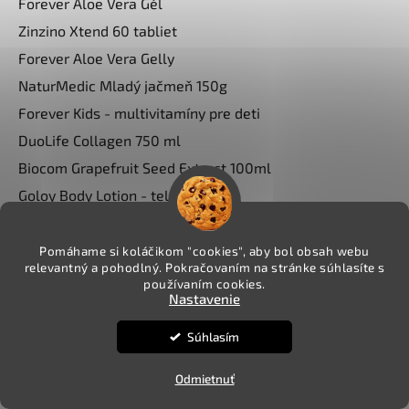
Forever Aloe Vera Gél
v
Zinzino Xtend 60 tabliet
ý
p
Forever Aloe Vera Gelly
i
NaturMedic Mladý jačmeň 150g
s
Forever Kids - multivitamíny pre deti
u
DuoLife Collagen 750 ml
Biocom Grapefruit Seed Extract 100ml
Goloy Body Lotion - telové mlieko
Pomáhame si koláčikom "cookies", aby bol obsah webu
relevantný a pohodlný. Pokračovaním na stránke súhlasíte s
používaním cookies.
Predávané značky
Nastavenie
Agorsam
Súhlasím
Biocom
Botanifique
Odmietnuť
Dr. Nona