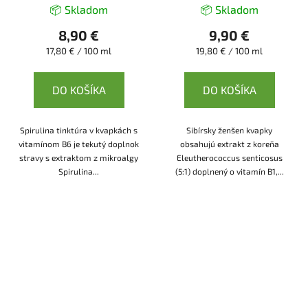
📦 Skladom
📦 Skladom
8,90 €
9,90 €
Jednotková
Jednotková
17,80 € / 100 ml
19,80 € / 100 ml
cena:
cena:
DO KOŠÍKA
DO KOŠÍKA
Spirulina tinktúra v kvapkách s
Sibírsky ženšen kvapky
vitamínom B6 je tekutý doplnok
obsahujú extrakt z koreňa
stravy s extraktom z mikroalgy
Eleutherococcus senticosus
Spirulina...
(5:1) doplnený o vitamín B1,...