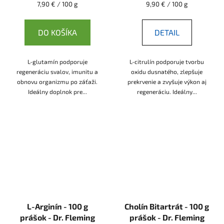
Jednotková
Jednotková
7,90 € / 100 g
9,90 € / 100 g
cena:
cena:
DO KOŠÍKA
DETAIL
L-glutamín podporuje
L-citrulín podporuje tvorbu
regeneráciu svalov, imunitu a
oxidu dusnatého, zlepšuje
obnovu organizmu po záťaži.
prekrvenie a zvyšuje výkon aj
Ideálny doplnok pre...
regeneráciu. Ideálny...
L-Arginín - 100 g
Cholín Bitartrát - 100 g
prášok - Dr. Fleming
prášok - Dr. Fleming