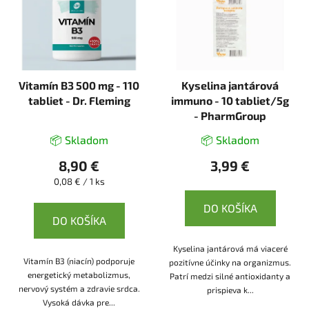
i
s
p
r
Vitamín B3 500 mg - 110
Kyselina jantárová
o
tabliet - Dr. Fleming
immuno - 10 tabliet/5g
d
- PharmGroup
u
k
📦 Skladom
📦 Skladom
t
8,90 €
3,99 €
o
Jednotková
0,08 € / 1 ks
v
cena:
DO KOŠÍKA
DO KOŠÍKA
Kyselina jantárová má viaceré
Vitamín B3 (niacín) podporuje
pozitívne účinky na organizmus.
energetický metabolizmus,
Patrí medzi silné antioxidanty a
nervový systém a zdravie srdca.
prispieva k...
Vysoká dávka pre...