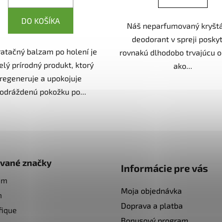
DO KOŠÍKA
Náš neparfumovaný kryšt
deodorant v spreji posky
atačný balzam po holení je
rovnakú dlhodobo trvajúcu 
elý prírodný produkt, ktorý
ako...
regeneruje a upokojuje
odráždenú pokožku po...
O
v
l
á
d
vané značky
Informácie pre vás
a
am
c
Moja objednávka
i
m
e
Doprava a platba
fique
p
Bonusový program