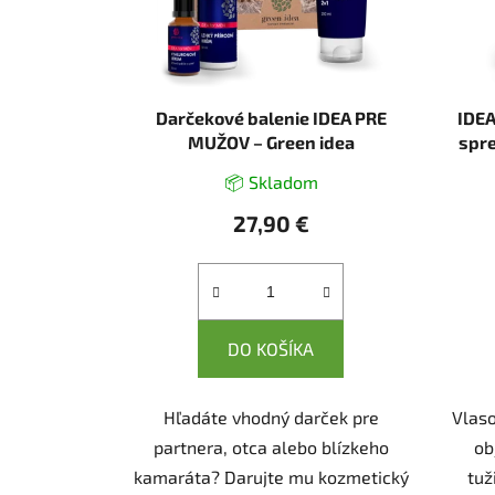
p
r
o
d
u
Darčekové balenie IDEA PRE
IDEA
k
MUŽOV – Green idea
spre
t
📦 Skladom
o
27,90 €
v
DO KOŠÍKA
Hľadáte vhodný darček pre
Vlas
partnera, otca alebo blízkeho
ob
kamaráta? Darujte mu kozmetický
tuž