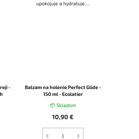
upokojuje a hydratuje....
eji -
Balzam na holenie Perfect Glide -
th
150 ml - Ecolatier
📦 Skladom
10,90 €