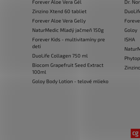
e
Forever Aloe Vera Gél
Dr. No
Zinzino Xtend 60 tabliet
DuoLif
Forever Aloe Vera Gelly
Foreve
NaturMedic Mladý jačmeň 150g
Goloy
Forever Kids - multivitamíny pre
ISHA
deti
Natur
DuoLife Collagen 750 ml
Phyto
Biocom Grapefruit Seed Extract
Zinzin
100ml
Goloy Body Lotion - telové mlieko