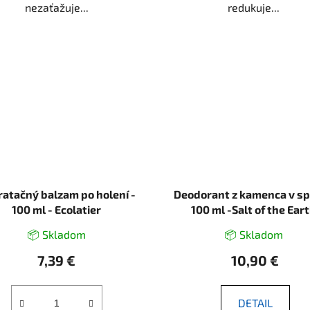
nezaťažuje...
redukuje...
atačný balzam po holení -
Deodorant z kamenca v spr
100 ml - Ecolatier
100 ml -Salt of the Ear
📦 Skladom
📦 Skladom
7,39 €
10,90 €
DETAIL