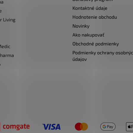
na
r
Kontaktné údaje
v
e
k
Hodnotenie obchodu
r Living
y
Novinky
v
Ako nakupovať
ý
p
Obchodné podmienky
Medic
i
Podmienky ochrany osobný
pharma
s
údajov
u
o