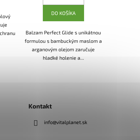
DO KOŠÍKA
álový
tuje
Balzam Perfect Glide s unikátnou
ochranu
formulou s bambuckým maslom a
arganovým olejom zaručuje
hladké holenie a...
Kontakt
info
@
vitalplanet.sk