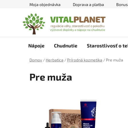
Prejsť
Moja objednávka
Doprava a platba
Bonus
na
obsah
Nápoje
Chudnutie
Starostlivosť o te
Domov
/
Herbatica
/
Prírodná kozmetika
/
Pre muža
Pre muža
V
ý
p
i
s