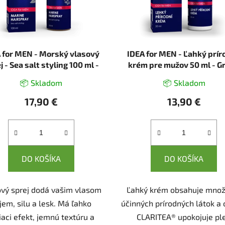
 for MEN - Morský vlasový
IDEA for MEN - Ľahký prí
j - Sea salt styling 100 ml -
krém pre mužov 50 ml - G
Green idea
idea
📦 Skladom
📦 Skladom
17,90 €
13,90 €
DO KOŠÍKA
DO KOŠÍKA
ový sprej dodá vašim vlasom
Ľahký krém obsahuje množ
jem, silu a lesk. Má ľahko
účinných prírodných látok a 
iaci efekt, jemnú textúru a
CLARITEA® upokojuje ple