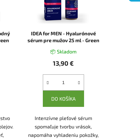
rodný
IDEA for MEN - Hyalurónové
reen
sérum pre mužov 25 ml - Green
idea
📦 Skladom
13,90 €
DO KOŠÍKA
stvo
Intenzívne pleťové sérum
olejov.
spomaľuje tvorbu vrások,
ť,
napomáha vyhladeniu pokožky,