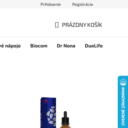
Prihlásenie
Registrácia
Novinky
Ako nakupovať
Obchodné podmienky
Podmie
PRÁZDNY KOŠÍK
NÁKUPNÝ
KOŠÍK
vé nápoje
Biocom
Dr Nona
DuoLife
Foreve