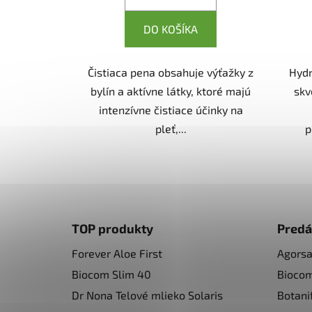
DO KOŠÍKA
Čistiaca pena obsahuje výťažky z
Hydr
bylín a aktívne látky, ktoré majú
skv
intenzívne čistiace účinky na
pleť,...
p
Z
á
TOP produkty
Predá
p
Forever Aloe First
Agors
ä
Biocom Slim 40
Bioco
t
i
Dr Nona Telové mlieko Solaris
Botani