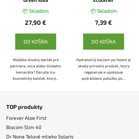
📦 Skladom
📦 Skladom
27,90 €
7,39 €
DO KOŠÍKA
DO KOŠÍKA
Hľadáte vhodný darček pre
Hydratačný balzam po holení je
partnera, otca alebo blízkeho
skvelý prírodný produkt, ktorý
kamaráta? Darujte mu
regeneruje a upokojuje
kozmetický balíček, ktorý...
podráždenú pokožku po...
Z
á
TOP produkty
p
ä
Forever Aloe First
t
Biocom Slim 40
i
Dr Nona Telové mlieko Solaris