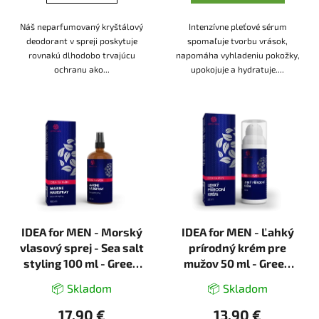
Náš neparfumovaný kryštálový
Intenzívne pleťové sérum
deodorant v spreji poskytuje
spomaľuje tvorbu vrások,
rovnakú dlhodobo trvajúcu
napomáha vyhladeniu pokožky,
ochranu ako...
upokojuje a hydratuje....
IDEA for MEN - Morský
IDEA for MEN - Ľahký
vlasový sprej - Sea salt
prírodný krém pre
styling 100 ml - Green
mužov 50 ml - Green
idea
idea
📦 Skladom
📦 Skladom
17,90 €
13,90 €