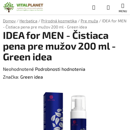
Prejsť
Hľadať
NÁKUP
na
obsah
KOŠÍK
Domov
/
Herbatica
/
Prírodná kozmetika
/
Pre muža
/
IDEA for MEN
- Čistiaca pena pre mužov 200 ml - Green idea
IDEA for MEN - Čistiaca
pena pre mužov 200 ml -
Green idea
Priemerné
Neohodnotené
Podrobnosti hodnotenia
hodnotenie
Značka:
Green idea
produktu
je
0,0
z
5
hviezdičiek.