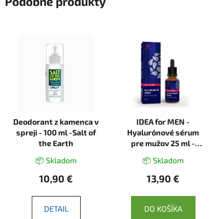
Podobné produkty
Deodorant z kamenca v
IDEA for MEN -
spreji - 100 ml -Salt of
Hyalurónové sérum
the Earth
pre mužov 25 ml -
Green idea
📦 Skladom
📦 Skladom
10,90 €
13,90 €
DETAIL
DO KOŠÍKA