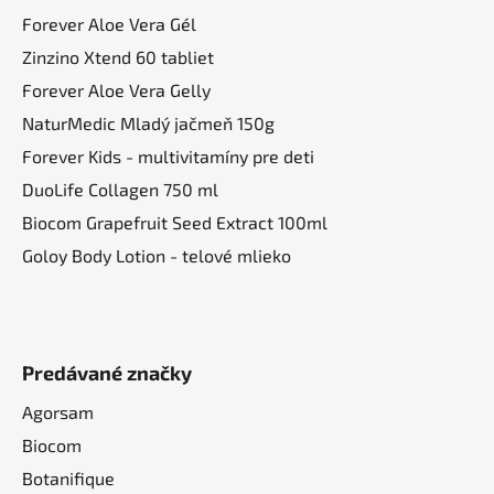
e
Forever Aloe Vera Gél
Zinzino Xtend 60 tabliet
Forever Aloe Vera Gelly
NaturMedic Mladý jačmeň 150g
Forever Kids - multivitamíny pre deti
DuoLife Collagen 750 ml
Biocom Grapefruit Seed Extract 100ml
Goloy Body Lotion - telové mlieko
Predávané značky
Agorsam
Biocom
Botanifique