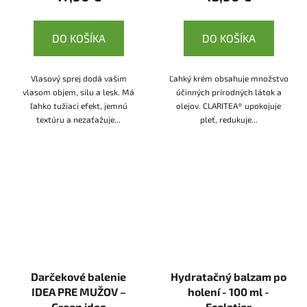
DO KOŠÍKA
DO KOŠÍKA
Vlasový sprej dodá vašim
Ľahký krém obsahuje množstvo
vlasom objem, silu a lesk. Má
účinných prírodných látok a
ľahko tužiaci efekt, jemnú
olejov. CLARITEA® upokojuje
textúru a nezaťažuje...
pleť, redukuje...
Darčekové balenie
Hydratačný balzam po
IDEA PRE MUŽOV –
holení - 100 ml -
Green idea
Ecolatier