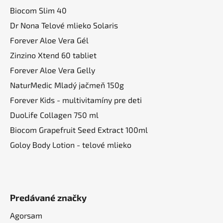
t
Biocom Slim 40
i
Dr Nona Telové mlieko Solaris
e
Forever Aloe Vera Gél
Zinzino Xtend 60 tabliet
Forever Aloe Vera Gelly
NaturMedic Mladý jačmeň 150g
Forever Kids - multivitamíny pre deti
DuoLife Collagen 750 ml
Biocom Grapefruit Seed Extract 100ml
Goloy Body Lotion - telové mlieko
Predávané značky
Agorsam