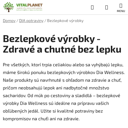
Prejsť
Hľadať
NÁKUP
na
obsah
KOŠÍK
Domov
/
DIA potraviny
/
Bezlepkové výrobky
Bezlepkové výrobky -
Zdravé a chutné bez lepku
Pre všetkých, ktorí trpia celiakiou alebo sa vyhýbajú lepku,
máme širokú ponuku bezlepkových výrobkov Dia Wellness.
Naše produkty sú navrhnuté s ohľadom na zdravie a chuť,
pričom neobsahujú lepok ani nadbytočné množstvo
sacharidov. Od múk po cestoviny a sladidlá – bezlepkové
výrobky Dia Wellness sú ideálne na prípravu vašich
obľúbených jedál. Užite si kvalitné potraviny bez
kompromisov na chuťi ani na zdravie.