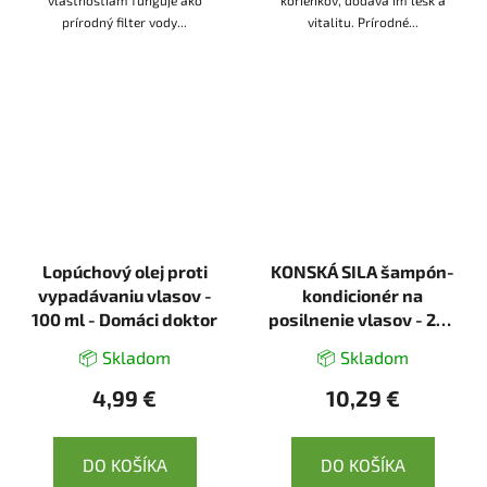
vlastnostiam funguje ako
korienkov, dodáva im lesk a
prírodný filter vody...
vitalitu. Prírodné...
Lopúchový olej proti
KONSKÁ SILA šampón-
vypadávaniu vlasov -
kondicionér na
100 ml - Domáci doktor
posilnenie vlasov - 250
ml - LekoPro
📦 Skladom
📦 Skladom
4,99 €
10,29 €
DO KOŠÍKA
DO KOŠÍKA