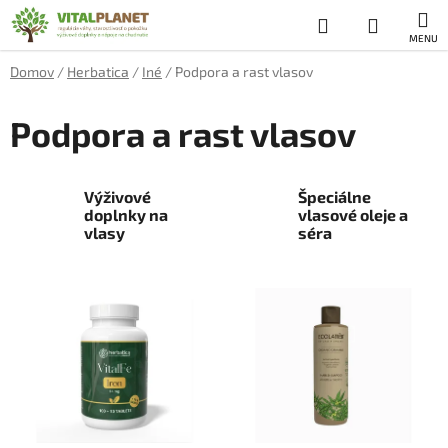
Prejsť
Hľadať
NÁKUP
na
obsah
KOŠÍK
Domov
/
Herbatica
/
Iné
/
Podpora a rast vlasov
Podpora a rast vlasov
Výživové
Špeciálne
doplnky na
vlasové oleje a
vlasy
séra
V
ý
p
i
s
p
r