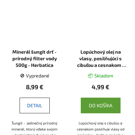
Minerál šungit drť -
Lopúchový olej na
prírodný filter vody
vlasy, posilňujúci s
500g - Herbatica
cibuľou a cesnakom -
100ml - Domáci doktor
🚫 Vypredané
📦 Skladom
8,99 €
4,99 €
DETAIL
DO KOŠÍKA
Šungit - jedinečný prírodný
Lopúchový olej s cibuľou a
minerál, ktorý vďaka svojim
cesnakom posilňuje vlasy od