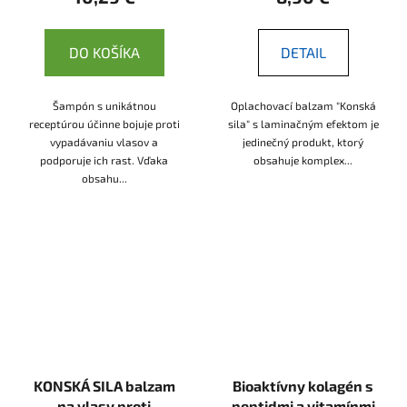
DO KOŠÍKA
DETAIL
Šampón s unikátnou
Oplachovací balzam "Konská
receptúrou účinne bojuje proti
sila" s laminačným efektom je
vypadávaniu vlasov a
jedinečný produkt, ktorý
podporuje ich rast. Vďaka
obsahuje komplex...
obsahu...
KONSKÁ SILA balzam
Bioaktívny kolagén s
na vlasy proti
peptidmi a vitamínmi