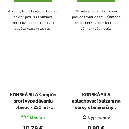
Prírodný lopúchový olej Domáci
Neviete si poradiť s vašimi
doktor posilňuje vlasové
poškodenými vlasmi? Šampón
korienky, podporuje rast a
a kondicionér s "konskou silou"
dodáva vlasom lesk a...
vám prináša novú...
KONSKÁ SILA šampón
KONSKÁ SILA
proti vypadávaniu
oplachovací balzam na
vlasov - 250 ml -
vlasy s laminačným
LekoPro
efektom - 250 ml -
📦 Skladom
🚫 Vypredané
LekoPro
10,29 €
8,90 €