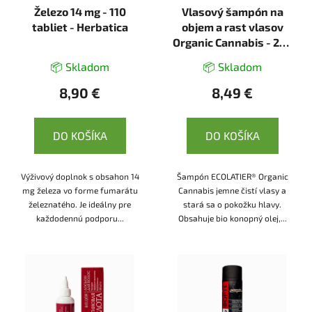
Železo 14 mg - 110
Vlasový šampón na
o
tabliet - Herbatica
objem a rast vlasov
d
Organic Cannabis - 250
u
ml - Ecolatier
k
📦 Skladom
📦 Skladom
t
8,90 €
8,49 €
o
v
DO KOŠÍKA
DO KOŠÍKA
Výživový doplnok s obsahon 14
Šampón ECOLATIER® Organic
mg železa vo forme fumarátu
Cannabis jemne čistí vlasy a
železnatého. Je ideálny pre
stará sa o pokožku hlavy.
každodennú podporu...
Obsahuje bio konopný olej,...