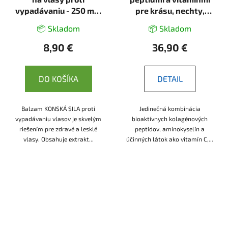
vypadávaniu - 250 ml -
pre krásu, nechty,
LekoPro
vlasy a pokožku - 300g
📦 Skladom
📦 Skladom
- Herbatica
8,90 €
36,90 €
DO KOŠÍKA
DETAIL
Balzam KONSKÁ SILA proti
Jedinečná kombinácia
vypadávaniu vlasov je skvelým
bioaktívnych kolagénových
riešením pre zdravé a lesklé
peptidov, aminokyselín a
vlasy. Obsahuje extrakt...
účinných látok ako vitamín C,...