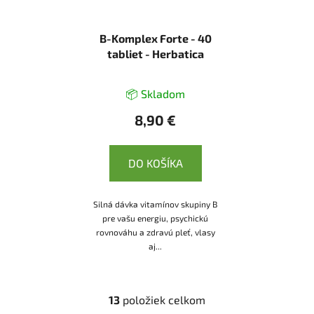
B-Komplex Forte - 40
tabliet - Herbatica
📦 Skladom
8,90 €
DO KOŠÍKA
Silná dávka vitamínov skupiny B
pre vašu energiu, psychickú
rovnováhu a zdravú pleť, vlasy
aj...
13
položiek celkom
O