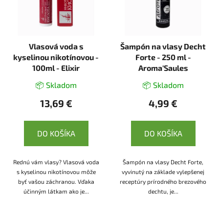
Vlasová voda s
Šampón na vlasy Decht
kyselinou nikotínovou -
Forte - 250 ml -
100ml - Elixir
Aroma'Saules
📦 Skladom
📦 Skladom
13,69 €
4,99 €
DO KOŠÍKA
DO KOŠÍKA
Rednú vám vlasy? Vlasová voda
Šampón na vlasy Decht Forte,
s kyselinou nikotínovou môže
vyvinutý na základe vylepšenej
byť vašou záchranou. Vďaka
receptúry prírodného brezového
účinným látkam ako je...
dechtu, je...