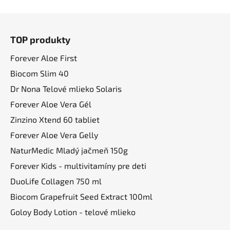
v
l
Z
á
á
d
TOP produkty
p
a
ä
Forever Aloe First
c
t
i
Biocom Slim 40
i
e
Dr Nona Telové mlieko Solaris
p
e
Forever Aloe Vera Gél
r
v
Zinzino Xtend 60 tabliet
k
Forever Aloe Vera Gelly
y
NaturMedic Mladý jačmeň 150g
v
ý
Forever Kids - multivitamíny pre deti
p
DuoLife Collagen 750 ml
i
Biocom Grapefruit Seed Extract 100ml
s
u
Goloy Body Lotion - telové mlieko