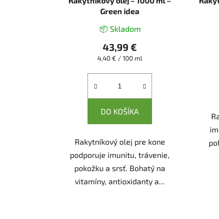
Rakytníkový olej – 1000 ml –
Rakyt
Green idea
📦 Skladom
43,99 €
Jednotková
4,40 € / 100 ml
cena:
DO KOŠÍKA
Ra
im
Rakytníkový olej pre kone
po
podporuje imunitu, trávenie,
pokožku a srsť. Bohatý na
vitamíny, antioxidanty a...