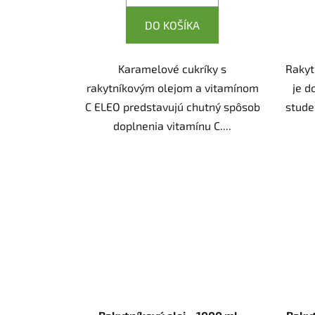
DO KOŠÍKA
Karamelové cukríky s
Rakyt
rakytníkovým olejom a vitamínom
je d
C ELEO predstavujú chutný spôsob
stude
doplnenia vitamínu C....