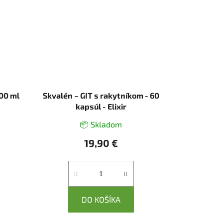
200 ml
Skvalén – GIT s rakytníkom - 60
kapsúl - Elixir
📦 Skladom
19,90 €
DO KOŠÍKA