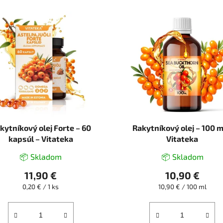
kytníkový olej Forte – 60
Rakytníkový olej – 100 m
kapsúl – Vitateka
Vitateka
📦 Skladom
📦 Skladom
11,90 €
10,90 €
Jednotková
Jednotková
0,20 € / 1 ks
10,90 € / 100 ml
cena:
cena: