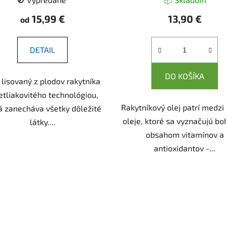
15,99 €
13,90 €
od
DETAIL
DO KOŠÍKA
 lisovaný z plodov rakytníka
etliakovitého technológiou,
Rakytníkový olej patrí medzi
á zanecháva všetky dôležité
oleje, ktoré sa vyznačujú b
látky....
obsahom vitamínov a
antioxidantov -...