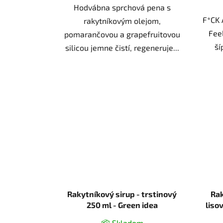
Hodvábna sprchová pena s
F*CK 
rakytníkovým olejom,
Fee
pomarančovou a grapefruitovou
ší
silicou jemne čistí, regeneruje...
Rakytníkový sirup - trstinový
Rak
250 ml - Green idea
liso
📦 Skladom