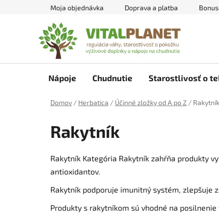
Prejsť
Moja objednávka
Doprava a platba
Bonus
na
obsah
Nápoje
Chudnutie
Starostlivosť o te
Domov
/
Herbatica
/
Účinné zložky od A po Z
/
Rakytní
Rakytník
Rakytník Kategória Rakytník zahŕňa produkty vyr
antioxidantov.
Rakytník podporuje imunitný systém, zlepšuje z
Produkty s rakytníkom sú vhodné na posilnenie v