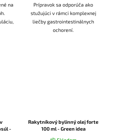
ené na
Prípravok sa odporúča ako
h.
stužujúci v rámci komplexnej
uláciu,
liečby gastrointestinálnych
ochorení.
 v
Rakytníkový bylinný olej forte
súl -
100 ml - Green idea
📦 Skladom