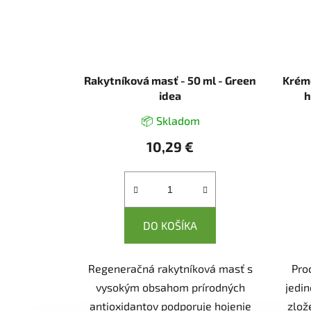
Rakytníková masť - 50 ml - Green
Krém
idea
h
📦 Skladom
10,29 €
DO KOŠÍKA
Regeneračná rakytníková masť s
Pro
vysokým obsahom prírodných
jedi
antioxidantov podporuje hojenie
zlož