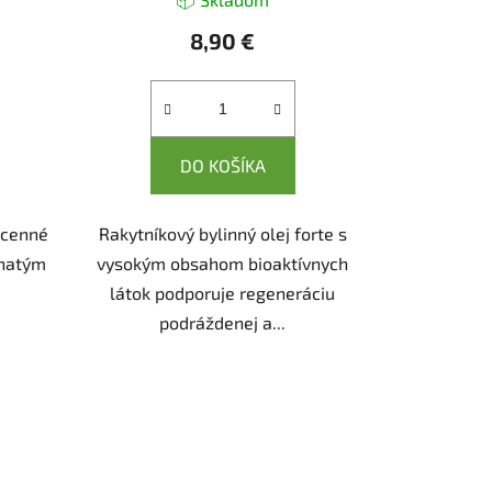
8,90 €
DO KOŠÍKA
 cenné
Rakytníkový bylinný olej forte s
ohatým
vysokým obsahom bioaktívnych
látok podporuje regeneráciu
podráždenej a...