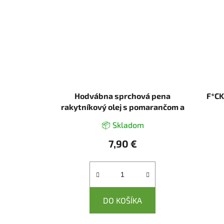
Hodvábna sprchová pena
F*CK
rakytníkový olej s pomarančom a
grepom 300 ml - Green idea
📦 Skladom
7,90 €
DO KOŠÍKA