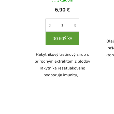
6,90 €
DO KOŠÍKA
Olej
reš
Rakytníkový trstinový sirup s
ktor
prírodným extraktom z plodov
rakytníka rešetliakového
podporuje imunitu,...