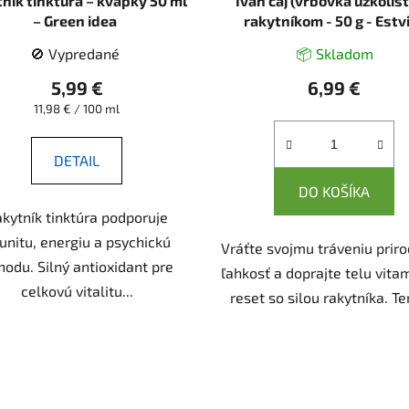
ník tinktúra – kvapky 50 ml
Ivan čaj (vrbovka úzkolist
– Green idea
rakytníkom - 50 g - Estv
🚫 Vypredané
📦 Skladom
5,99 €
6,99 €
Jednotková
11,98 € / 100 ml
cena:
DETAIL
DO KOŠÍKA
kytník tinktúra podporuje
unitu, energiu a psychickú
Vráťte svojmu tráveniu prir
hodu. Silný antioxidant pre
ľahkosť a doprajte telu vita
celkovú vitalitu...
reset so silou rakytníka. Ten