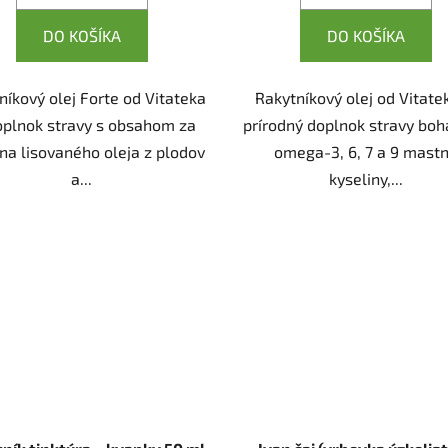
DO KOŠÍKA
DO KOŠÍKA
níkový olej Forte od Vitateka
Rakytníkový olej od Vitate
oplnok stravy s obsahom za
prírodný doplnok stravy boh
na lisovaného oleja z plodov
omega-3, 6, 7 a 9 mast
a...
kyseliny,...