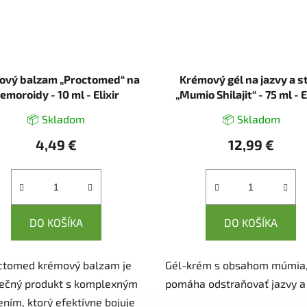
ový balzam „Proctomed“ na
Krémový gél na jazvy a st
emoroidy - 10 ml - Elixir
„Mumio Shilajit“ - 75 ml - E
📦 Skladom
📦 Skladom
4,49 €
12,99 €
DO KOŠÍKA
DO KOŠÍKA
ctomed krémový balzam je
Gél-krém s obsahom múmia,
nečný produkt s komplexným
pomáha odstraňovať jazvy a 
ením, ktorý efektívne bojuje