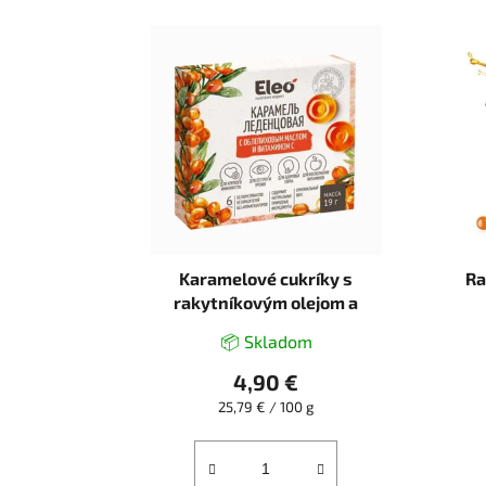
V
ý
p
i
s
p
r
o
d
u
Karamelové cukríky s
Ra
k
rakytníkovým olejom a
vitamínom C - 6ks/19g - ELEO
t
📦 Skladom
o
4,90 €
v
Jednotková
25,79 € / 100 g
cena: