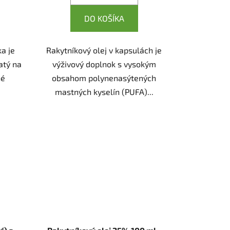
DO KOŠÍKA
ka je
Rakytníkový olej v kapsulách je
atý na
výživový doplnok s vysokým
né
obsahom polynenasýtených
mastných kyselín (PUFA)...