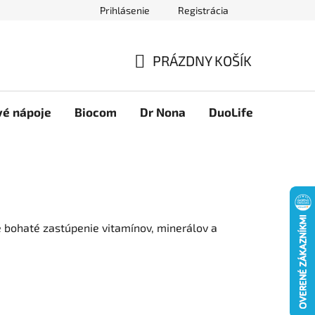
Prihlásenie
Registrácia
Novinky
Ako nakupovať
Obchodné podmienky
Podmie
PRÁZDNY KOŠÍK
NÁKUPNÝ
KOŠÍK
vé nápoje
Biocom
Dr Nona
DuoLife
Foreve
je bohaté zastúpenie vitamínov, minerálov a