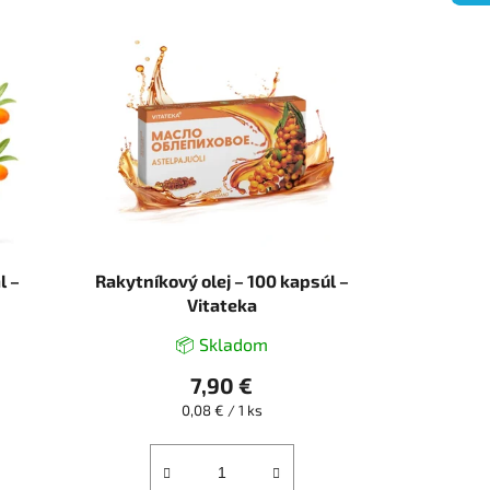
l –
Rakytníkový olej – 100 kapsúl –
Vitateka
📦 Skladom
7,90 €
Jednotková
0,08 € / 1 ks
cena: