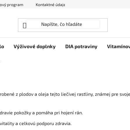
ový program
Kontaktné údaje
Hodnotenie obchodu
lo
Výživové doplnky
DIA potraviny
Vitamíno
k
obené z plodov a oleja tejto liečivej rastliny, známej pre svo
dravie pokožky a pomáha pri hojení rán.
itality a celkovú podporu zdravia.