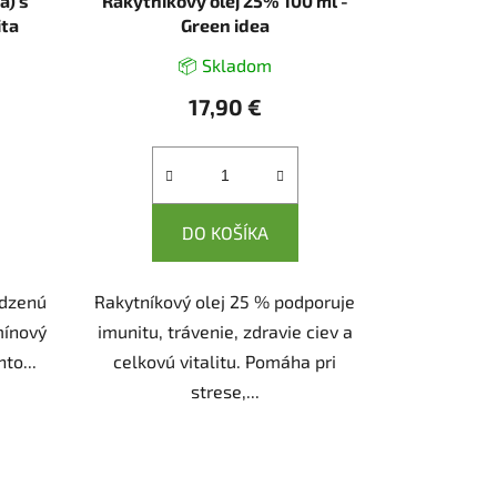
á) s
Rakytníkový olej 25% 100 ml -
ita
Green idea
📦 Skladom
17,90 €
DO KOŠÍKA
odzenú
Rakytníkový olej 25 % podporuje
mínový
imunitu, trávenie, zdravie ciev a
to...
celkovú vitalitu. Pomáha pri
strese,...