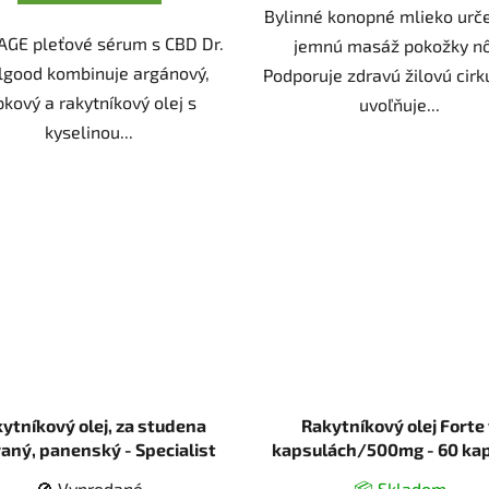
Bylinné konopné mlieko urč
AGE pleťové sérum s CBD Dr.
jemnú masáž pokožky nô
lgood kombinuje argánový,
Podporuje zdravú žilovú cirk
pkový a rakytníkový olej s
uvoľňuje...
kyselinou...
ytníkový olej, za studena
Rakytníkový olej Forte
vaný, panenský - Specialist
kapsulách/500mg - 60 kap
Herbatica
🚫 Vypredané
📦 Skladom