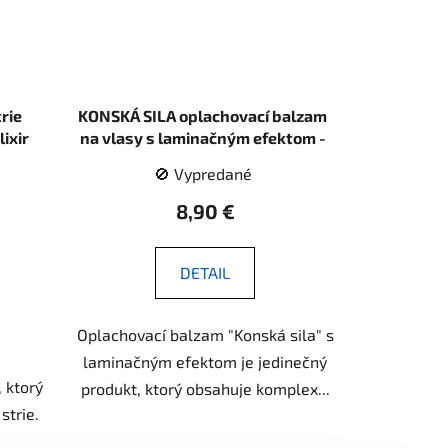
rie
KONSKÁ SILA oplachovací balzam
lixir
na vlasy s laminačným efektom -
250 ml - LekoPro
🚫 Vypredané
8,90 €
DETAIL
Oplachovací balzam "Konská sila" s
laminačným efektom je jedinečný
 ktorý
produkt, ktorý obsahuje komplex...
strie.