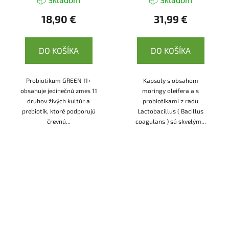
18,90 €
31,99 €
DO KOŠÍKA
DO KOŠÍKA
Probiotikum GREEN 11+
Kapsuly s obsahom
obsahuje jedinečnú zmes 11
moringy oleifera a s
druhov živých kultúr a
probiotikami z radu
prebiotík, ktoré podporujú
Lactobacillus ( Bacillus
črevnú...
coagulans ) sú skvelým...