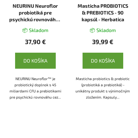
NEURINU Neuroflor
Masticha PROBIOTICS
probiotiká pre
& PREBIOTICS - 90
psychickú rovnováhu -
kapsúl - Herbatica
50 kapsúl
📦 Skladom
📦 Skladom
37,90 €
39,99 €
DO KOŠÍKA
DO KOŠÍKA
NEURINU Neuroflor™ je
Masticha probiotics & prebiotic
probiotický doplnok s 45
(probiotiká a prebiotiká) -
miliardami CFU a prebiotikami
unikátny produkt s výnimočným
pre psychickú rovnováhu cez...
zložením. Kapsuly...