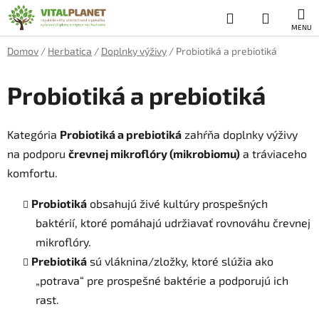
Prejsť
Hľadať
NÁKUP
na
obsah
KOŠÍK
Domov
/
Herbatica
/
Doplnky výživy
/
Probiotiká a prebiotiká
Probiotiká a prebiotiká
Kategória
Probiotiká a prebiotiká
zahŕňa doplnky výživy
na podporu
črevnej mikroflóry (mikrobiomu)
a tráviaceho
komfortu.
Probiotiká
obsahujú živé kultúry prospešných
baktérií, ktoré pomáhajú udržiavať rovnováhu črevnej
mikroflóry.
Prebiotiká
sú vláknina/zložky, ktoré slúžia ako
„potrava“ pre prospešné baktérie a podporujú ich
rast.