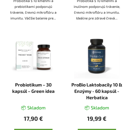
Probiotiká s 10 kmeňmi a
Probiotiká s 10 kmeňmi a
prebiotikami podporujú
inulínom podporujú trávenie,
trávenie, črevnú mikroflóru a
črevnú mikroflóru a imunitu.
imunitu. Väčšie balenie pre...
Ideálne pre zdravé črevá...
Probiotikum – 30
ProBio Laktobacily 10 &
kapsúl – Green idea
Enzýmy - 60 kapsúl -
Herbatica
📦 Skladom
📦 Skladom
17,90 €
19,99 €