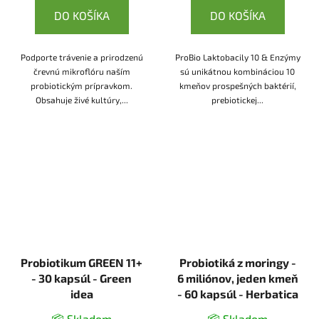
DO KOŠÍKA
DO KOŠÍKA
Podporte trávenie a prirodzenú
ProBio Laktobacily 10 & Enzýmy
črevnú mikroflóru naším
sú unikátnou kombináciou 10
probiotickým prípravkom.
kmeňov prospešných baktérií,
Obsahuje živé kultúry,...
prebiotickej...
Probiotikum GREEN 11+
Probiotiká z moringy -
- 30 kapsúl - Green
6 miliónov, jeden kmeň
idea
- 60 kapsúl - Herbatica
📦 Skladom
📦 Skladom