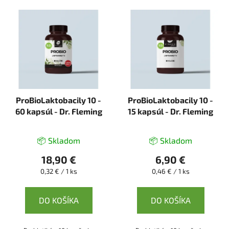
V
ý
p
i
s
p
r
ProBioLaktobacily 10 -
ProBioLaktobacily 10 -
o
60 kapsúl - Dr. Fleming
15 kapsúl - Dr. Fleming
d
u
k
📦 Skladom
📦 Skladom
t
18,90 €
6,90 €
o
Jednotková
Jednotková
0,32 € / 1 ks
0,46 € / 1 ks
v
cena:
cena:
DO KOŠÍKA
DO KOŠÍKA