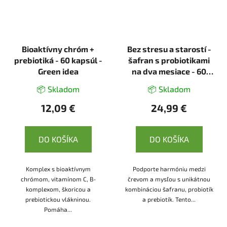
Bioaktívny chróm +
Bez stresu a starostí -
prebiotiká - 60 kapsúl -
šafran s probiotikami
Green idea
na dva mesiace - 60
kapsúl - Herbatica
📦 Skladom
📦 Skladom
12,09 €
24,99 €
DO KOŠÍKA
DO KOŠÍKA
Komplex s bioaktívnym
Podporte harmóniu medzi
chrómom, vitamínom C, B-
črevom a mysľou s unikátnou
komplexom, škoricou a
kombináciou šafranu, probiotík
prebiotickou vlákninou.
a prebiotík. Tento...
Pomáha...