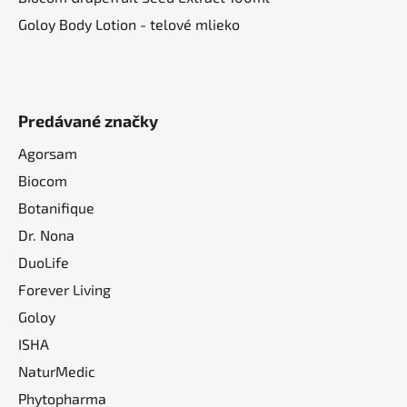
u
Goloy Body Lotion - telové mlieko
Predávané značky
Agorsam
Biocom
Botanifique
Dr. Nona
DuoLife
Forever Living
Goloy
ISHA
NaturMedic
Phytopharma