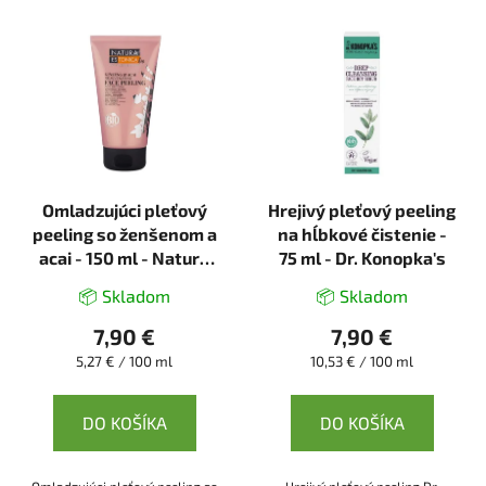
V
ý
p
i
s
p
r
Omladzujúci pleťový
Hrejivý pleťový peeling
o
peeling so ženšenom a
na hĺbkové čistenie -
d
acai - 150 ml - Natura
75 ml - Dr. Konopka's
u
Estonica
k
📦 Skladom
📦 Skladom
t
7,90 €
7,90 €
o
Jednotková
Jednotková
5,27 € / 100 ml
10,53 € / 100 ml
v
cena:
cena:
DO KOŠÍKA
DO KOŠÍKA