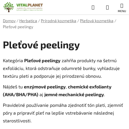
Prejsť
Hľadať
NÁKUP
na
obsah
KOŠÍK
Domov
/
Herbatica
/
Prírodná kozmetika
/
Pleťová kozmetika
/
Pleťové peelingy
Pleťové peelingy
Kategória
Pleťové peelingy
zahŕňa produkty na šetrnú
exfoliáciu, ktorá odstraňuje odumreté bunky, vyhladzuje
textúru pleti a podporuje jej prirodzenú obnovu.
Nájdeš tu
enzýmové peelingy
,
chemické exfolianty
(AHA/BHA/PHA)
aj
jemné mechanické peelingy
.
Pravidelné používanie pomáha zjednotiť tón pleti, zjemniť
póry a pripraviť pleť na lepšie vstrebávanie následnej
starostlivosti.