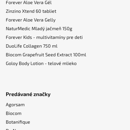
Forever Aloe Vera Gél
r
v
Zinzino Xtend 60 tabliet
k
Forever Aloe Vera Gelly
y
NaturMedic Mladý jačmeň 150g
v
ý
Forever Kids - multivitamíny pre deti
p
DuoLife Collagen 750 ml
i
Biocom Grapefruit Seed Extract 100ml
s
u
Goloy Body Lotion - telové mlieko
Predávané značky
Agorsam
Biocom
Botanifique