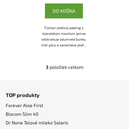
DO KOŠÍKA
Čistiaci pleťový peeling s
islandským machom jemne
odstraňuje odumreté bunky,
čistí póry a zanecháva pleť...
3
položiek celkom
O
v
l
Z
á
á
d
TOP produkty
p
a
ä
Forever Aloe First
c
t
i
Biocom Slim 40
i
e
Dr Nona Telové mlieko Solaris
p
e