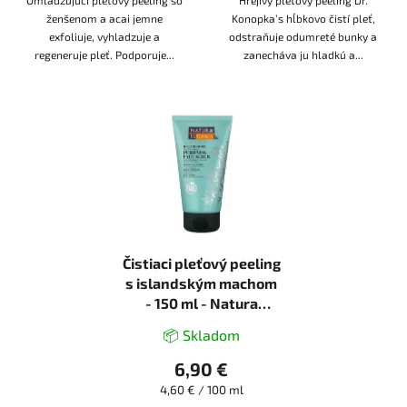
Omladzujúci pleťový peeling so
Hrejivý pleťový peeling Dr.
ženšenom a acai jemne
Konopka’s hĺbkovo čistí pleť,
exfoliuje, vyhladzuje a
odstraňuje odumreté bunky a
regeneruje pleť. Podporuje...
zanecháva ju hladkú a...
Čistiaci pleťový peeling
s islandským machom
- 150 ml - Natura
Estonica
📦 Skladom
6,90 €
Jednotková
4,60 € / 100 ml
cena: