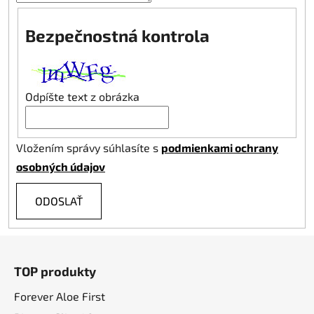
Bezpečnostná kontrola
Odpíšte text z obrázka
Vložením správy súhlasíte s
podmienkami ochrany
osobných údajov
ODOSLAŤ
Z
á
TOP produkty
p
ä
Forever Aloe First