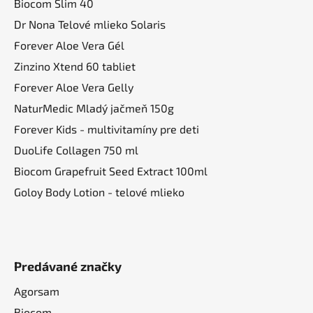
t
Biocom Slim 40
i
Dr Nona Telové mlieko Solaris
e
Forever Aloe Vera Gél
Zinzino Xtend 60 tabliet
Forever Aloe Vera Gelly
NaturMedic Mladý jačmeň 150g
Forever Kids - multivitamíny pre deti
DuoLife Collagen 750 ml
Biocom Grapefruit Seed Extract 100ml
Goloy Body Lotion - telové mlieko
Predávané značky
Agorsam
Biocom