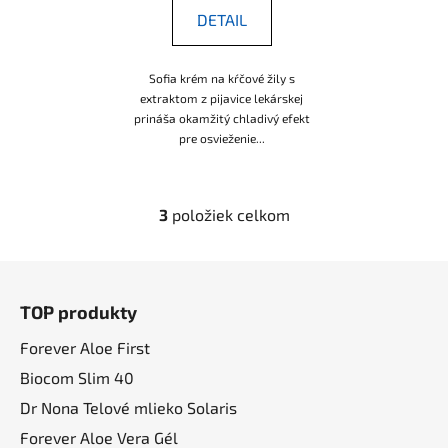
DETAIL
Sofia krém na kŕčové žily s
extraktom z pijavice lekárskej
prináša okamžitý chladivý efekt
pre osvieženie...
3
položiek celkom
O
v
l
Z
á
á
d
TOP produkty
p
a
ä
Forever Aloe First
c
t
i
Biocom Slim 40
i
e
Dr Nona Telové mlieko Solaris
p
e
Forever Aloe Vera Gél
r