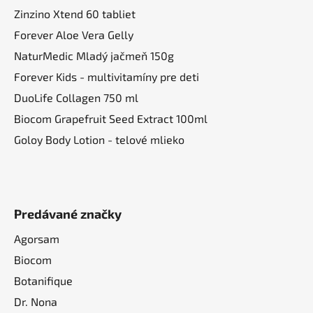
v
Zinzino Xtend 60 tabliet
k
Forever Aloe Vera Gelly
y
NaturMedic Mladý jačmeň 150g
v
ý
Forever Kids - multivitamíny pre deti
p
DuoLife Collagen 750 ml
i
Biocom Grapefruit Seed Extract 100ml
s
u
Goloy Body Lotion - telové mlieko
Predávané značky
Agorsam
Biocom
Botanifique
Dr. Nona