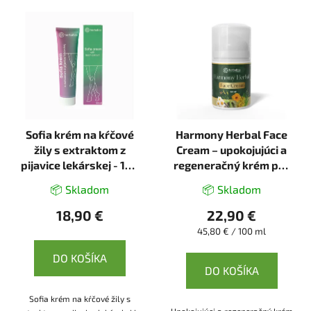
V
ý
p
i
s
p
r
Sofia krém na kŕčové
Harmony Herbal Face
o
žily s extraktom z
Cream – upokojujúci a
d
pijavice lekárskej - 150
regeneračný krém pre
u
ml - Herbatica
citlivú a problematickú
k
📦 Skladom
📦 Skladom
pleť - 50 ml - Herbatica
t
18,90 €
22,90 €
o
Jednotková
45,80 € / 100 ml
v
cena:
DO KOŠÍKA
DO KOŠÍKA
Sofia krém na kŕčové žily s