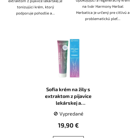
Upokojujúci a regeneračný krém
extraktom z pijavice lekárskej je
na tvár Harmony Herbal
tonizujúci krém, ktorý
Herbatica je určený pre citlivú a
podporuje pohodlie a...
problematickú pleť...
Sofia krém na žily s
extraktom z pijavice
lekárskej a
pagaštanom konským,
🚫 Vypredané
s chladivým efektom -
150 ml - Herbatica
19,90 €