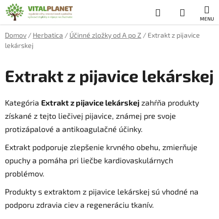
Prejsť
Hľadať
NÁKUP
na
obsah
KOŠÍK
Domov
/
Herbatica
/
Účinné zložky od A po Z
/
Extrakt z pijavice
lekárskej
Extrakt z pijavice lekárskej
Kategória
Extrakt z pijavice lekárskej
zahŕňa produkty
získané z tejto liečivej pijavice, známej pre svoje
protizápalové a antikoagulačné účinky.
Extrakt podporuje zlepšenie krvného obehu, zmierňuje
opuchy a pomáha pri liečbe kardiovaskulárnych
problémov.
Produkty s extraktom z pijavice lekárskej sú vhodné na
podporu zdravia ciev a regeneráciu tkanív.