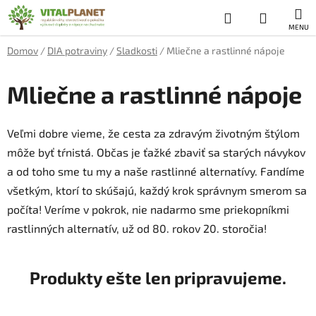
Prejsť
Hľadať
NÁKUP
na
obsah
KOŠÍK
Domov
/
DIA potraviny
/
Sladkosti
/
Mliečne a rastlinné nápoje
Mliečne a rastlinné nápoje
Veľmi dobre vieme, že cesta za zdravým životným štýlom
môže byť tŕnistá. Občas je ťažké zbaviť sa starých návykov
a od toho sme tu my a naše rastlinné alternatívy. Fandíme
všetkým, ktorí to skúšajú, každý krok správnym smerom sa
počíta! Veríme v pokrok, nie nadarmo sme priekopníkmi
rastlinných alternatív, už od 80. rokov 20. storočia!
Produkty ešte len pripravujeme.