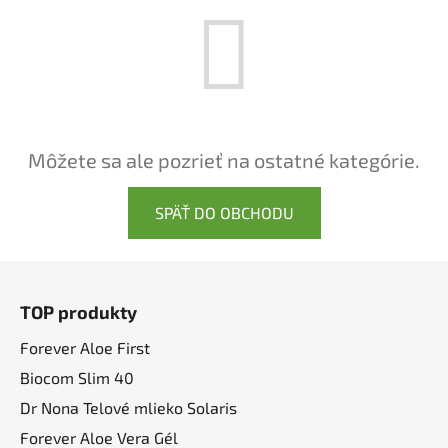
Môžete sa ale pozrieť na ostatné kategórie.
SPÄŤ DO OBCHODU
Z
á
TOP produkty
p
ä
Forever Aloe First
t
Biocom Slim 40
i
Dr Nona Telové mlieko Solaris
e
Forever Aloe Vera Gél