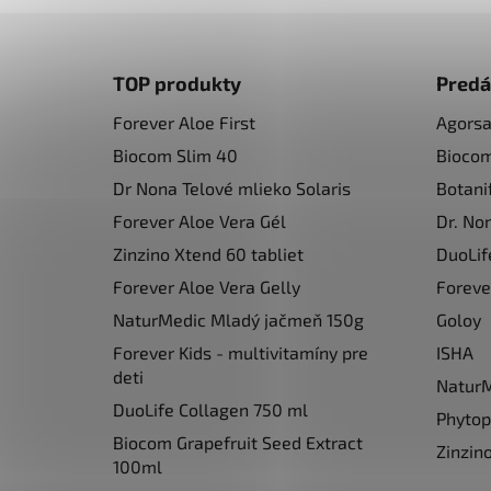
Z
á
TOP produkty
Predá
p
Forever Aloe First
Agors
ä
Biocom Slim 40
Bioco
t
i
Dr Nona Telové mlieko Solaris
Botani
e
Forever Aloe Vera Gél
Dr. No
Zinzino Xtend 60 tabliet
DuoLif
Forever Aloe Vera Gelly
Foreve
NaturMedic Mladý jačmeň 150g
Goloy
Forever Kids - multivitamíny pre
ISHA
deti
Natur
DuoLife Collagen 750 ml
Phyto
Biocom Grapefruit Seed Extract
Zinzin
100ml