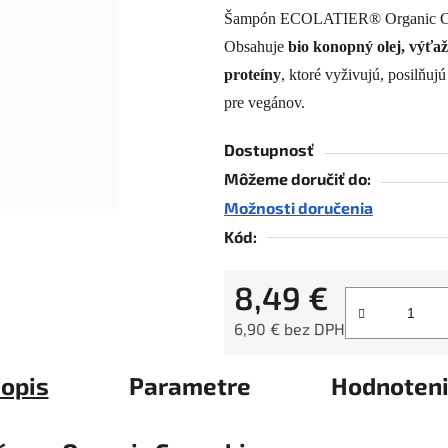
Šampón ECOLATIER® Organic Cannab
je
Obsahuje
bio konopný olej, výťaž
0,0
z
proteíny
, ktoré vyživujú, posilňuj
5
pre vegánov.
hviezdičiek.
Dostupnosť
Môžeme doručiť do:
Možnosti doručenia
Kód:
8,49 €
6,90 € bez DPH
Jednotková cena:
opis
Parametre
Hodnoten