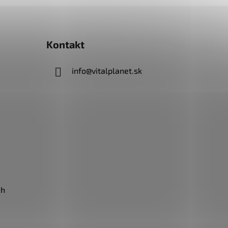
Kontakt
info
@
vitalplanet.sk
ch