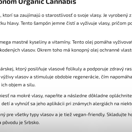
pónom Organic Cannabis
ktorí sa zaujímajú o starostlivosť o svoje vlasy. Je vyrobený 
ku hlavy. Tento šampón jemne čistí a vyživuje vlasy, pričom 
omega mastné kyseliny a vitamíny. Tento olej pomáha vyživovať
odených vlasov. Okrem toho má konopný olej ochranné vlastno
árskej, ktorý posilňuje vlasové folikuly a podporuje zdravý rast
e výživy vlasov a stimuluje obdobie regenerácie, čím napomá
ich objem a silu.
aniesť na mokré vlasy, napeňte a následne dôkladne opláchnite
detí a vyhnúť sa jeho aplikácii pri známych alergiách na niekt
 pre všetky typy vlasov a je tiež vegan-friendly. Skladujte h
a pôvodu je Srbsko.