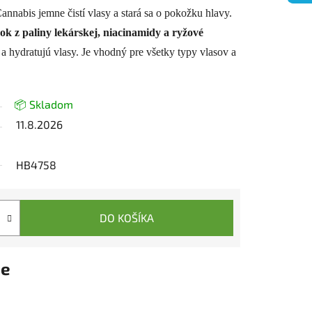
is jemne čistí vlasy a stará sa o pokožku hlavy.
ok z paliny lekárskej, niacinamidy a ryžové
ú a hydratujú vlasy. Je vhodný pre všetky typy vlasov a
📦 Skladom
11.8.2026
HB4758
DO KOŠÍKA
ie