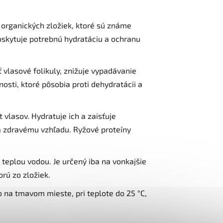
z organických zložiek, ktoré sú známe
poskytuje potrebnú hydratáciu a ochranu
 vlasové folikuly, znižuje vypadávanie
sti, ktoré pôsobia proti dehydratácii a
 vlasov. Hydratuje ich a zaisťuje
ha zdravému vzhľadu. Ryžové proteíny
 teplou vodou. Je určený iba na vonkajšie
orú zo zložiek.
o na tmavom mieste, pri teplote do 25 °C,