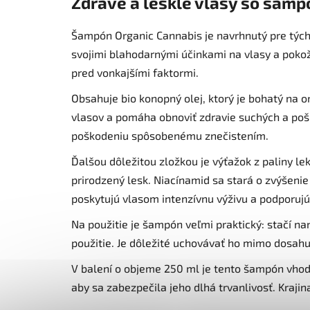
Zdravé a lesklé vlasy so šam
Šampón Organic Cannabis je navrhnutý pre tých, 
svojimi blahodarnými účinkami na vlasy a pokož
pred vonkajšími faktormi.
Obsahuje bio konopný olej, ktorý je bohatý na 
vlasov a pomáha obnoviť zdravie suchých a pošk
poškodeniu spôsobenému znečistením.
Ďalšou dôležitou zložkou je výťažok z paliny lek
prirodzený lesk. Niacínamid sa stará o zvýšeni
poskytujú vlasom intenzívnu výživu a podporujú 
Na použitie je šampón veľmi praktický: stačí n
použitie. Je dôležité uchovávať ho mimo dosahu 
V balení o objeme 250 ml je tento šampón vhodný
aby sa zabezpečila jeho dlhá trvanlivosť. Krajin