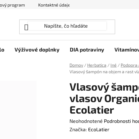
ový program
Kontaktné údaje
Hodnotenie obchodu
lo
Výživové doplnky
DIA potraviny
Vitamíno
Domov
/
Herbatica
/
Iné
/
Podpora 
Vlasový šampón na objem a rast vla
Vlasový šampó
vlasov Organic
Ecolatier
Priemerné
Neohodnotené
Podrobnosti ho
hodnotenie
Značka:
EcoLatier
produktu