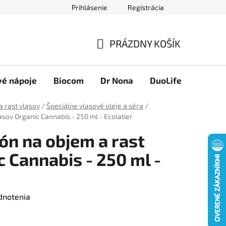
Prihlásenie
Registrácia
Novinky
Ako nakupovať
Obchodné podmienky
Podmie
PRÁZDNY KOŠÍK
NÁKUPNÝ
KOŠÍK
vé nápoje
Biocom
Dr Nona
DuoLife
Foreve
a rast vlasov
/
Špeciálne vlasové oleje a séra
/
sov Organic Cannabis - 250 ml - Ecolatier
n na objem a rast
 Cannabis - 250 ml -
dnotenia