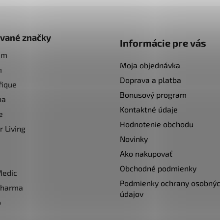
vané značky
Informácie pre vás
am
Moja objednávka
m
Doprava a platba
fique
Bonusový program
na
Kontaktné údaje
e
Hodnotenie obchodu
r Living
Novinky
Ako nakupovať
Obchodné podmienky
Medic
Podmienky ochrany osobný
pharma
údajov
o