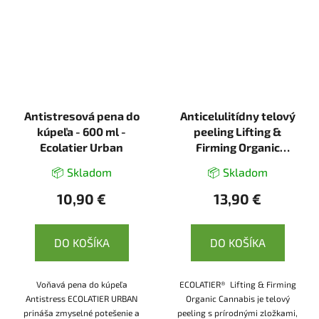
Antistresová pena do
Anticelulitídny telový
kúpeľa - 600 ml -
peeling Lifting &
Ecolatier Urban
Firming Organic
Cannabis - 300 g -
📦 Skladom
📦 Skladom
Ecolatier
10,90 €
13,90 €
DO KOŠÍKA
DO KOŠÍKA
Voňavá pena do kúpeľa
ECOLATIER® Lifting & Firming
Antistress ECOLATIER URBAN
Organic Cannabis je telový
prináša zmyselné potešenie a
peeling s prírodnými zložkami,