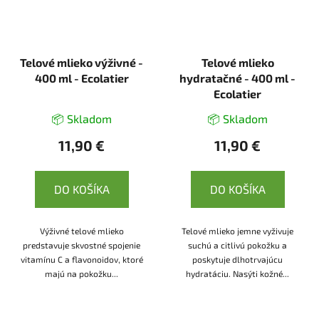
Telové mlieko výživné -
Telové mlieko
400 ml - Ecolatier
hydratačné - 400 ml -
Ecolatier
📦 Skladom
📦 Skladom
11,90 €
11,90 €
DO KOŠÍKA
DO KOŠÍKA
Výživné telové mlieko
Telové mlieko jemne vyživuje
predstavuje skvostné spojenie
suchú a citlivú pokožku a
vitamínu C a flavonoidov, ktoré
poskytuje dlhotrvajúcu
majú na pokožku...
hydratáciu. Nasýti kožné...