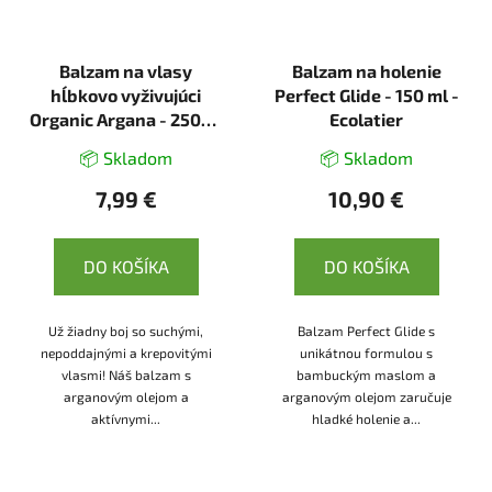
Balzam na vlasy
Balzam na holenie
hĺbkovo vyživujúci
Perfect Glide - 150 ml -
Organic Argana - 250ml
Ecolatier
- Ecolatier
📦 Skladom
📦 Skladom
7,99 €
10,90 €
DO KOŠÍKA
DO KOŠÍKA
Už žiadny boj so suchými,
Balzam Perfect Glide s
nepoddajnými a krepovitými
unikátnou formulou s
vlasmi! Náš balzam s
bambuckým maslom a
arganovým olejom a
arganovým olejom zaručuje
aktívnymi...
hladké holenie a...