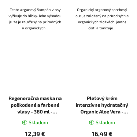
Tento arganový šampón vlasy
Organický arganový sprchový
vyživuje do hĺbky. Jeho výhodou
olej je založený na prírodných a
je, že je založený na prírodných
organických zložkách, jemne
a organických...
čistí a tonizuje...
Regeneračná maska na
Pleťový krém
poškodené a farbené
intenzívne hydratačný
vlasy - 380 ml -
Organic Aloe Vera -
Ecolatier
50ml - Ecolatier
📦 Skladom
📦 Skladom
12,39 €
16,49 €