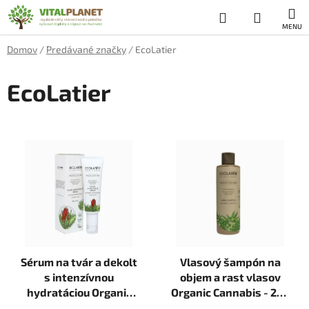
Prejsť
Hľadať
NÁKUP
na
obsah
KOŠÍK
Domov
/
Predávané značky
/
EcoLatier
EcoLatier
V
ý
p
i
s
p
r
Sérum na tvár a dekolt
Vlasový šampón na
o
s intenzívnou
objem a rast vlasov
d
hydratáciou Organic
Organic Cannabis - 250
u
Aloe Vera - 50 ml -
ml - Ecolatier