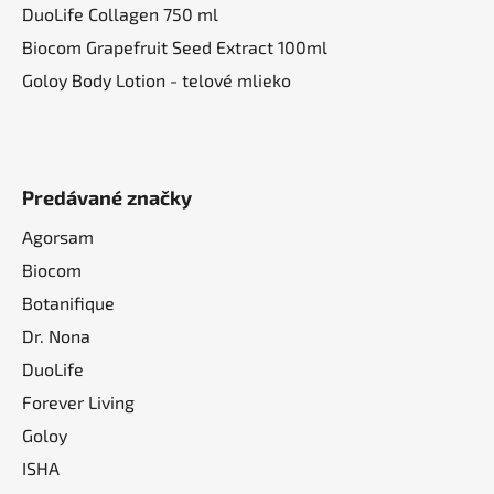
p
DuoLife Collagen 750 ml
i
Biocom Grapefruit Seed Extract 100ml
s
u
Goloy Body Lotion - telové mlieko
Predávané značky
Agorsam
Biocom
Botanifique
Dr. Nona
DuoLife
Forever Living
Goloy
ISHA