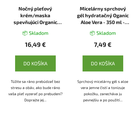
Nočný pleťový
Micelárny sprchový
krém/maska
gél hydratačný Oganic
spevňujúci Organic
Aloe Vera - 350 ml -
Cannabis - 50ml -
Ecolatier
📦 Skladom
📦 Skladom
Ecolatier
16,49 €
7,49 €
DO KOŠÍKA
DO KOŠÍKA
Túžite sa ráno prebúdzať bez
Sprchový micelárny gél s aloe
stresu a obáv, ako bude ráno
vera jemne čistí a tonizuje
vaša pleť vyzerať po prebudení?
pokožku, zanecháva ju
Doprajte jej...
pevnejšiu a po použití...