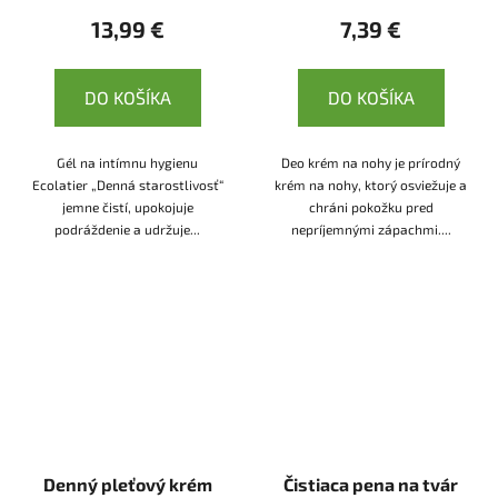
13,99 €
7,39 €
DO KOŠÍKA
DO KOŠÍKA
Gél na intímnu hygienu
Deo krém na nohy je prírodný
Ecolatier „Denná starostlivosť“
krém na nohy, ktorý osviežuje a
jemne čistí, upokojuje
chráni pokožku pred
podráždenie a udržuje...
nepríjemnými zápachmi....
Denný pleťový krém
Čistiaca pena na tvár