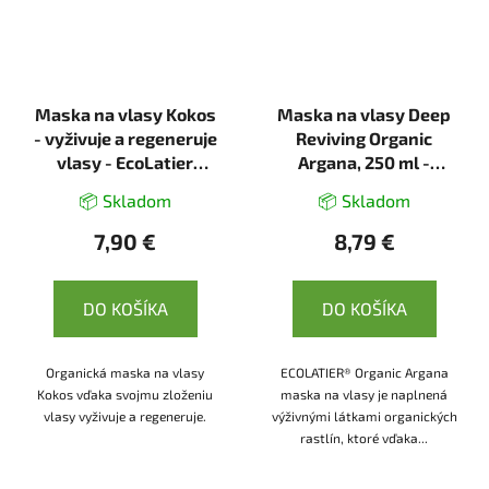
Maska na vlasy Kokos
Maska na vlasy Deep
- vyživuje a regeneruje
Reviving Organic
vlasy - EcoLatier
Argana, 250 ml -
Organic - 250ml
Ecolatier
📦 Skladom
📦 Skladom
7,90 €
8,79 €
DO KOŠÍKA
DO KOŠÍKA
Organická maska na vlasy
ECOLATIER® Organic Argana
Kokos vďaka svojmu zloženiu
maska na vlasy je naplnená
vlasy vyživuje a regeneruje.
výživnými látkami organických
rastlín, ktoré vďaka...