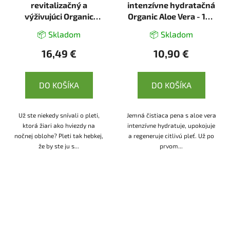
revitalizačný a
intenzívne hydratačná
výživujúci Organic
Organic Aloe Vera - 150
Argana - 50ml -
ml - Ecolatier
📦 Skladom
📦 Skladom
Ecolatier
16,49 €
10,90 €
DO KOŠÍKA
DO KOŠÍKA
Už ste niekedy snívali o pleti,
Jemná čistiaca pena s aloe vera
ktorá žiari ako hviezdy na
intenzívne hydratuje, upokojuje
nočnej oblohe? Pleti tak hebkej,
a regeneruje citlivú pleť. Už po
že by ste ju s...
prvom...