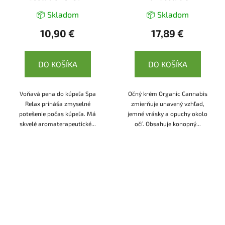
📦 Skladom
📦 Skladom
10,90 €
17,89 €
DO KOŠÍKA
DO KOŠÍKA
Voňavá pena do kúpeľa Spa
Očný krém Organic Cannabis
Relax prináša zmyselné
zmierňuje unavený vzhľad,
potešenie počas kúpeľa. Má
jemné vrásky a opuchy okolo
skvelé aromaterapeutické...
očí. Obsahuje konopný...