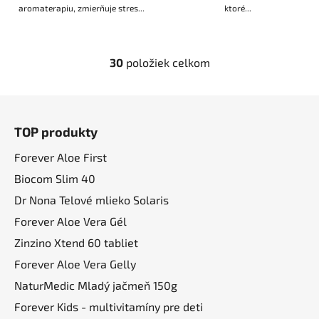
aromaterapiu, zmierňuje stres...
ktoré...
30
položiek celkom
O
v
l
Z
á
á
d
TOP produkty
p
a
ä
Forever Aloe First
c
t
i
Biocom Slim 40
i
e
Dr Nona Telové mlieko Solaris
p
e
Forever Aloe Vera Gél
r
v
Zinzino Xtend 60 tabliet
k
Forever Aloe Vera Gelly
y
NaturMedic Mladý jačmeň 150g
v
ý
Forever Kids - multivitamíny pre deti