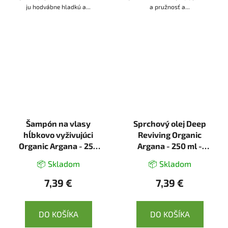
ju hodvábne hladkú a...
a pružnosť a...
Šampón na vlasy
Sprchový olej Deep
hĺbkovo vyživujúci
Reviving Organic
Organic Argana - 250
Argana - 250 ml -
ml - Ecolatier
Ecolatier
📦 Skladom
📦 Skladom
7,39 €
7,39 €
DO KOŠÍKA
DO KOŠÍKA