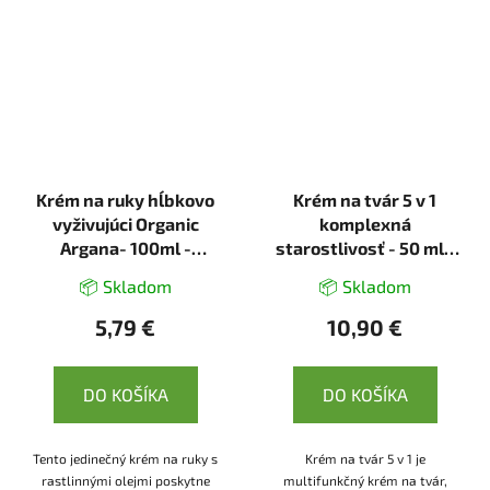
Krém na ruky hĺbkovo
Krém na tvár 5 v 1
vyživujúci Organic
komplexná
Argana- 100ml -
starostlivosť - 50 ml -
Ecolatier
Ecolatier
📦 Skladom
📦 Skladom
5,79 €
10,90 €
DO KOŠÍKA
DO KOŠÍKA
Tento jedinečný krém na ruky s
Krém na tvár 5 v 1 je
rastlinnými olejmi poskytne
multifunkčný krém na tvár,