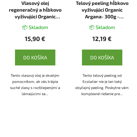
Vlasový olej
Telový peeling hĺbkovo
regeneračný a hĺbkovo
vyživujúci Organic
vyživujúci Organic
Argana- 300g -
Argana- 200ml -
Ecolatier
📦 Skladom
📦 Skladom
Ecolatier
15,90 €
12,19 €
DO KOŠÍKA
DO KOŠÍKA
Tento vlasový olej je skvelým
Tento telový peeling od
pomocníkom, ak vás trápia
Ecolatier nie je len taký
suché vlasy s rozštiepenými a
obyčajný peeling. Poskytne vám
lámajúcimi sa...
komplexné riešenie pre...