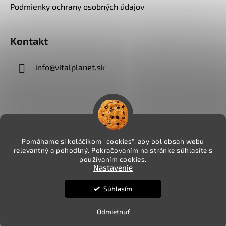
Podmienky ochrany osobných údajov
Kontakt
info
@
vitalplanet.sk
Pomáhame si koláčikom "cookies", aby bol obsah webu
relevantný a pohodlný. Pokračovaním na stránke súhlasíte s
používaním cookies.
Nastavenie
Súhlasím
Vytvoril Shoptet
Copyright 2026
VITALPLANET.sk
. Všetky práva
Odmietnuť
vyhradené.
Upraviť nastavenie cookies