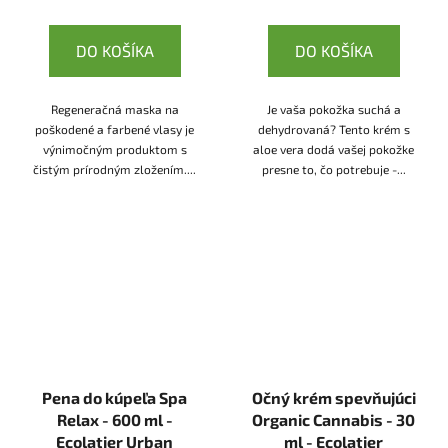
DO KOŠÍKA
DO KOŠÍKA
Regeneračná maska na
Je vaša pokožka suchá a
poškodené a farbené vlasy je
dehydrovaná? Tento krém s
výnimočným produktom s
aloe vera dodá vašej pokožke
čistým prírodným zložením....
presne to, čo potrebuje -...
Pena do kúpeľa Spa
Očný krém spevňujúci
Relax - 600 ml -
Organic Cannabis - 30
Ecolatier Urban
ml - Ecolatier