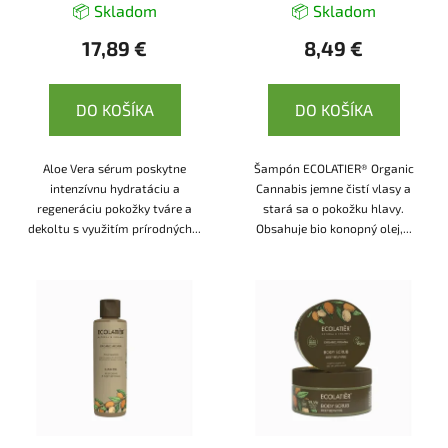
k
📦 Skladom
📦 Skladom
Ecolatier
t
17,89 €
8,49 €
o
v
DO KOŠÍKA
DO KOŠÍKA
Aloe Vera sérum poskytne
Šampón ECOLATIER® Organic
intenzívnu hydratáciu a
Cannabis jemne čistí vlasy a
regeneráciu pokožky tváre a
stará sa o pokožku hlavy.
dekoltu s využitím prírodných...
Obsahuje bio konopný olej,...