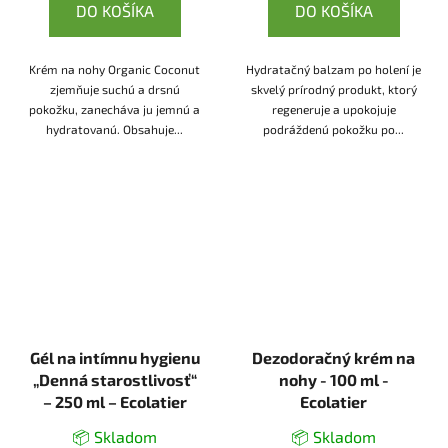
DO KOŠÍKA
DO KOŠÍKA
Krém na nohy Organic Coconut
Hydratačný balzam po holení je
zjemňuje suchú a drsnú
skvelý prírodný produkt, ktorý
pokožku, zanecháva ju jemnú a
regeneruje a upokojuje
hydratovanú. Obsahuje...
podráždenú pokožku po...
Gél na intímnu hygienu
Dezodoračný krém na
„Denná starostlivosť“
nohy - 100 ml -
– 250 ml – Ecolatier
Ecolatier
📦 Skladom
📦 Skladom