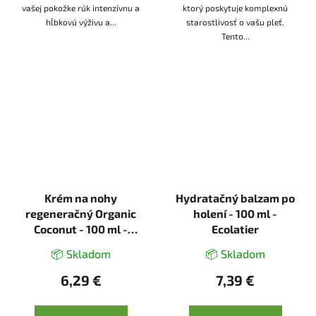
vašej pokožke rúk intenzívnu a
ktorý poskytuje komplexnú
hĺbkovú výživu a...
starostlivosť o vašu pleť.
Tento...
Krém na nohy
Hydratačný balzam po
regeneračný Organic
holení - 100 ml -
Coconut - 100 ml -
Ecolatier
Ecolatier
📦 Skladom
📦 Skladom
6,29 €
7,39 €