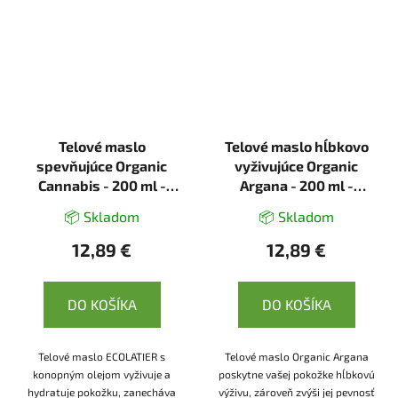
Telové maslo
Telové maslo hĺbkovo
spevňujúce Organic
vyživujúce Organic
Cannabis - 200 ml -
Argana - 200 ml -
Ecolatier
Ecolatier
📦 Skladom
📦 Skladom
12,89 €
12,89 €
DO KOŠÍKA
DO KOŠÍKA
Telové maslo ECOLATIER s
Telové maslo Organic Argana
konopným olejom vyživuje a
poskytne vašej pokožke hĺbkovú
hydratuje pokožku, zanecháva
výživu, zároveň zvýši jej pevnosť