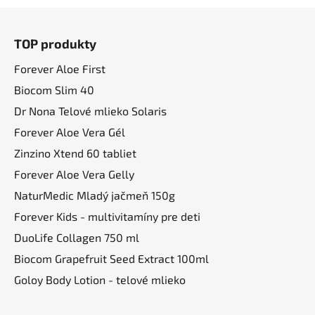
Z
á
TOP produkty
p
ä
Forever Aloe First
t
Biocom Slim 40
i
Dr Nona Telové mlieko Solaris
e
Forever Aloe Vera Gél
Zinzino Xtend 60 tabliet
Forever Aloe Vera Gelly
NaturMedic Mladý jačmeň 150g
Forever Kids - multivitamíny pre deti
DuoLife Collagen 750 ml
Biocom Grapefruit Seed Extract 100ml
Goloy Body Lotion - telové mlieko