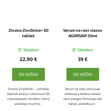
Zinzino ZinoShine+ 60
Sérum na rast vlasov
tabliet
AGORSAM 50ml
📦 Skladom
📦 Skladom
22,90 €
39 €
DO KOŠÍKA
DO KOŠÍKA
Zinzino ZinoShine+ – prírodný
Sérum na vlasy stimuluje,
doplnok stravy s vitamínom D3
vitalizuje a dodáva vlasom
a komplexným horčíkom, ktorý
novú energiu! Stimuluje rast
posilňuje imunitný...
vlasov, pomáha pri...