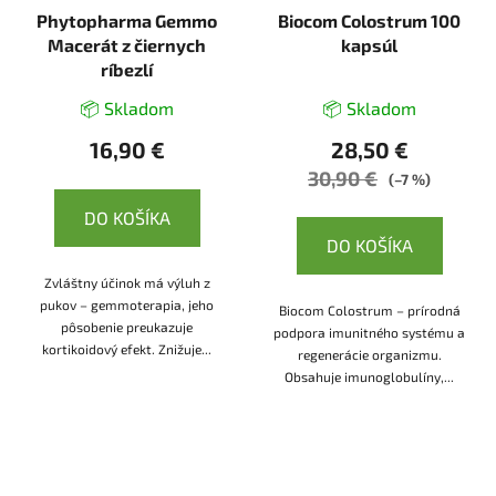
Phytopharma Gemmo
Biocom Colostrum 100
Macerát z čiernych
kapsúl
ríbezlí
📦 Skladom
📦 Skladom
16,90 €
28,50 €
30,90 €
(–7 %)
DO KOŠÍKA
DO KOŠÍKA
Zvláštny účinok má výluh z
pukov – gemmoterapia, jeho
Biocom Colostrum – prírodná
pôsobenie preukazuje
podpora imunitného systému a
kortikoidový efekt. Znižuje...
regenerácie organizmu.
Obsahuje imunoglobulíny,...