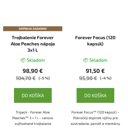
DOPRAVA ZADARMO
Trojbalenie Forever
Forever Focus (120
Aloe Peaches nápoja
kapsúl)
3x1 L
📦 Skladom
📦 Skladom
98,90 €
91,50 €
104,70 €
95,90 €
(–5 %)
(–4 %)
DO KOŠÍKA
DO KOŠÍKA
Tripack - Forever Aloe
Forever Focus™ (120 kapsúl) –
Peaches™ 3 × 1 l – cenovo
Pokročilý doplnok výživy pre
zvýhodnené trojbalenie
sústredenie, pamäť a mentálny