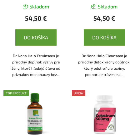
📦 Skladom
📦 Skladom
54,50 €
54,50 €
DO KOŠÍKA
DO KOŠÍKA
Dr Nona Halo Feminseen je
Dr Nona Halo Cleanseen je
prírodný doplnok výživy pre
prírodný detoxikačný doplnok,
ženy, ktoré hľadajú úľavu od
ktorý odstraňuje toxíny,
príznakov menopauzy bez...
podporuje trávenie a...
TOP PRODUKT
AKCIA