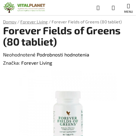
Prejsť
Hľadať
NÁKUP
na
obsah
KOŠÍK
Domov
/
Forever Living
/
Forever Fields of Greens (80 tabliet)
Forever Fields of Greens
(80 tabliet)
Priemerné
Neohodnotené
Podrobnosti hodnotenia
hodnotenie
Značka:
Forever Living
produktu
je
0,0
z
5
hviezdičiek.