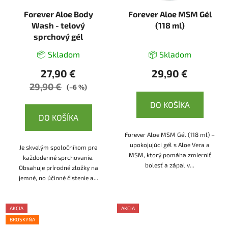
Forever Aloe Body
Forever Aloe MSM Gél
Wash - telový
(118 ml)
sprchový gél
📦 Skladom
📦 Skladom
27,90 €
29,90 €
29,90 €
(–6 %)
DO KOŠÍKA
DO KOŠÍKA
Forever Aloe MSM Gél (118 ml) –
upokojujúci gél s Aloe Vera a
Je skvelým spoločníkom pre
MSM, ktorý pomáha zmierniť
každodenné sprchovanie.
bolesť a zápal v...
Obsahuje prírodné zložky na
jemné, no účinné čistenie a...
AKCIA
AKCIA
BROSKYŇA