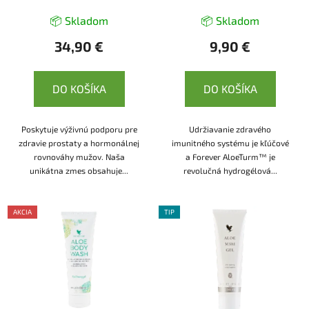
📦 Skladom
📦 Skladom
34,90 €
9,90 €
DO KOŠÍKA
DO KOŠÍKA
Poskytuje výživnú podporu pre
Udržiavanie zdravého
zdravie prostaty a hormonálnej
imunitného systému je kľúčové
rovnováhy mužov. Naša
a Forever AloeTurm™ je
unikátna zmes obsahuje...
revolučná hydrogélová...
AKCIA
TIP