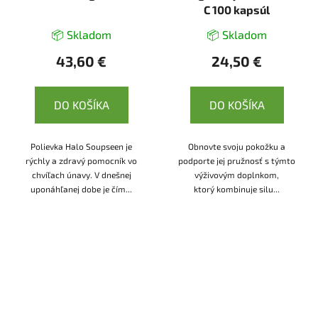
C 100 kapsúl
📦 Skladom
📦 Skladom
43,60 €
24,50 €
DO KOŠÍKA
DO KOŠÍKA
Polievka Halo Soupseen je
Obnovte svoju pokožku a
rýchly a zdravý pomocník vo
podporte jej pružnosť s týmto
chvíľach únavy. V dnešnej
výživovým doplnkom,
uponáhľanej dobe je čím...
ktorý kombinuje silu...