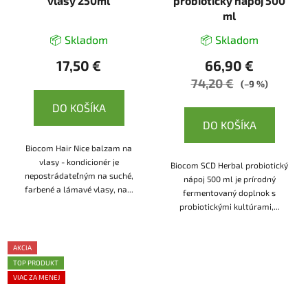
vlasy 250ml
probiotický nápoj 500
ml
📦 Skladom
📦 Skladom
17,50 €
66,90 €
74,20 €
(–9 %)
DO KOŠÍKA
DO KOŠÍKA
Biocom Hair Nice balzam na
vlasy - kondicionér je
Biocom SCD Herbal probiotický
nepostrádateľným na suché,
nápoj 500 ml je prírodný
farbené a lámavé vlasy, na...
fermentovaný doplnok s
probiotickými kultúrami,...
AKCIA
TOP PRODUKT
VIAC ZA MENEJ