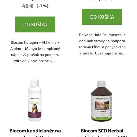
46 €
(–7 %)
DO KOŠÍKA
DO KOŠÍKA
Dr Nona Halo Reumoseen je
doplnok stravy na podporu
Biocom Kolagén + Vláknina +
zdravia kĺbov a pohybového
Amino – Mango je komplexný
aparátu. Obsahuje čiernu...
nápojový prášok na podporu
zdravia kĺbov, pokožky,...
Biocom kondicionér na
Biocom SCD Herbal