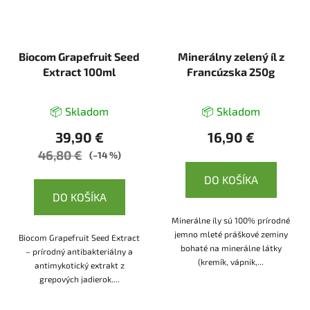
Biocom Grapefruit Seed
Minerálny zelený íl z
Extract 100ml
Francúzska 250g
📦 Skladom
📦 Skladom
39,90 €
16,90 €
46,80 €
(–14 %)
DO KOŠÍKA
DO KOŠÍKA
Minerálne íly sú 100% prírodné
jemno mleté práškové zeminy
Biocom Grapefruit Seed Extract
bohaté na minerálne látky
– prírodný antibakteriálny a
(kremík, vápnik,...
antimykotický extrakt z
grepových jadierok....