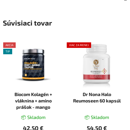
Súvisiaci tovar
AKCIA
VIAC ZA MENEJ
TIP
Biocom Kolagén +
Dr Nona Halo
vláknina + amino
Reumoseen 60 kapsúl
prášok - mango
📦 Skladom
📦 Skladom
42,50 €
54,50 €