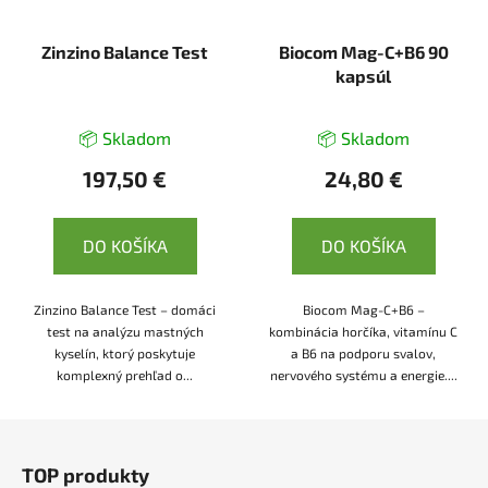
Zinzino Balance Test
Biocom Mag-C+B6 90
kapsúl
📦 Skladom
📦 Skladom
197,50 €
24,80 €
DO KOŠÍKA
DO KOŠÍKA
Zinzino Balance Test – domáci
Biocom Mag-C+B6 –
test na analýzu mastných
kombinácia horčíka, vitamínu C
kyselín, ktorý poskytuje
a B6 na podporu svalov,
komplexný prehľad o...
nervového systému a energie....
Z
á
TOP produkty