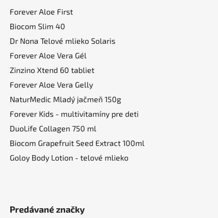
p
ä
Forever Aloe First
t
Biocom Slim 40
i
Dr Nona Telové mlieko Solaris
e
Forever Aloe Vera Gél
Zinzino Xtend 60 tabliet
Forever Aloe Vera Gelly
NaturMedic Mladý jačmeň 150g
Forever Kids - multivitamíny pre deti
DuoLife Collagen 750 ml
Biocom Grapefruit Seed Extract 100ml
Goloy Body Lotion - telové mlieko
Predávané značky