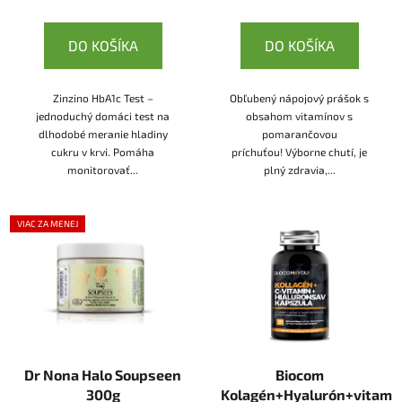
DO KOŠÍKA
DO KOŠÍKA
Zinzino HbA1c Test –
Obľubený nápojový prášok s
jednoduchý domáci test na
obsahom vitamínov s
dlhodobé meranie hladiny
pomarančovou
cukru v krvi. Pomáha
príchuťou! Výborne chutí, je
monitorovať...
plný zdravia,...
VIAC ZA MENEJ
Dr Nona Halo Soupseen
Biocom
300g
Kolagén+Hyalurón+vitamí