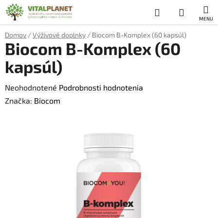
Prejsť
Hľadať
NÁKUP
na
obsah
KOŠÍK
Domov
/
Výživové doplnky
/
Biocom B-Komplex (60 kapsúl)
Biocom B-Komplex (60
kapsúl)
Priemerné
Neohodnotené
Podrobnosti hodnotenia
hodnotenie
Značka:
Biocom
produktu
je
0,0
z
5
hviezdičiek.