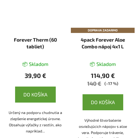
DOPRAVA ZADARMO
Forever Therm (60
4pack Forever Aloe
tabliet)
Combo nápoj 4x1 L
📦 Skladom
📦 Skladom
39,90 €
114,90 €
140 €
(–17 %)
DO KOŠÍKA
DO KOŠÍKA
Určený na podporu chudnutia a
zlepšenie energetickej úrovne.
Výhodné štvorbalenie
Obsahuje výťažky z rastlín, ako
osviežujúcich nápojov s aloe
napríklad...
vera. Podporuje trávenie,