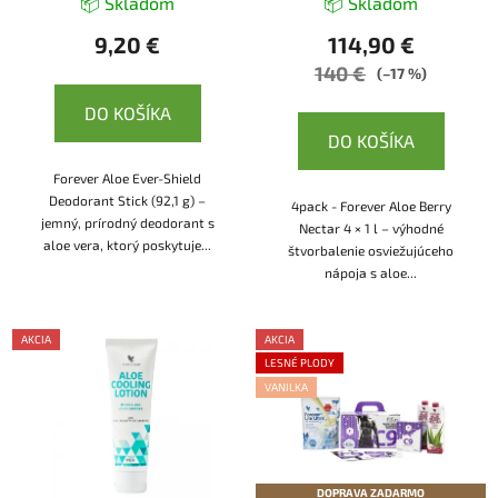
📦 Skladom
📦 Skladom
9,20 €
114,90 €
140 €
(–17 %)
DO KOŠÍKA
DO KOŠÍKA
Forever Aloe Ever-Shield
Deodorant Stick (92,1 g) –
4pack - Forever Aloe Berry
jemný, prírodný deodorant s
Nectar 4 × 1 l – výhodné
aloe vera, ktorý poskytuje...
štvorbalenie osviežujúceho
nápoja s aloe...
AKCIA
AKCIA
LESNÉ PLODY
VANILKA
DOPRAVA ZADARMO