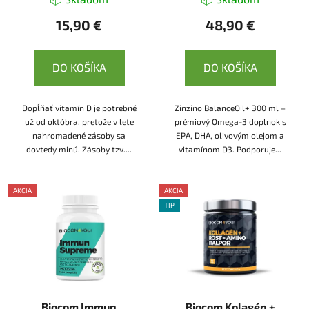
15,90 €
48,90 €
DO KOŠÍKA
DO KOŠÍKA
Dopĺňať vitamín D je potrebné
Zinzino BalanceOil+ 300 ml –
už od októbra, pretože v lete
prémiový Omega-3 doplnok s
nahromadené zásoby sa
EPA, DHA, olivovým olejom a
dovtedy minú. Zásoby tzv....
vitamínom D3. Podporuje...
AKCIA
AKCIA
TIP
Biocom Immun
Biocom Kolagén +