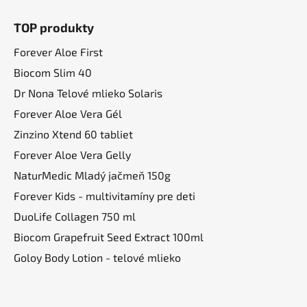
Z
á
TOP produkty
p
ä
Forever Aloe First
t
Biocom Slim 40
i
Dr Nona Telové mlieko Solaris
e
Forever Aloe Vera Gél
Zinzino Xtend 60 tabliet
Forever Aloe Vera Gelly
NaturMedic Mladý jačmeň 150g
Forever Kids - multivitamíny pre deti
DuoLife Collagen 750 ml
Biocom Grapefruit Seed Extract 100ml
Goloy Body Lotion - telové mlieko