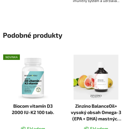
imunitný systém a udržiava...
Podobné produkty
NOVINKA
Biocom vitamín D3
Zinzino BalanceOil+
2000 IU-K2 100 tab.
vysoký obsah Omega-3
(EPA + DHA) mastných
kyselín 300ml
📦 Skladom
📦 Skladom