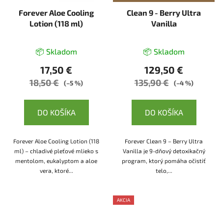
Forever Aloe Cooling
Clean 9 - Berry Ultra
Lotion (118 ml)
Vanilla
📦 Skladom
📦 Skladom
17,50 €
129,50 €
18,50 €
135,90 €
(–5 %)
(–4 %)
DO KOŠÍKA
DO KOŠÍKA
Forever Aloe Cooling Lotion (118
Forever Clean 9 – Berry Ultra
ml) – chladivé pleťové mlieko s
Vanilla je 9-dňový detoxikačný
mentolom, eukalyptom a aloe
program, ktorý pomáha očistiť
vera, ktoré...
telo,...
AKCIA