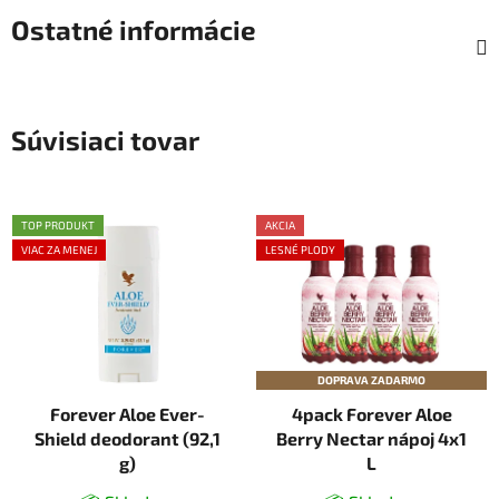
Ostatné informácie
Súvisiaci tovar
TOP PRODUKT
AKCIA
VIAC ZA MENEJ
LESNÉ PLODY
DOPRAVA ZADARMO
Forever Aloe Ever-
4pack Forever Aloe
Shield deodorant (92,1
Berry Nectar nápoj 4x1
g)
L