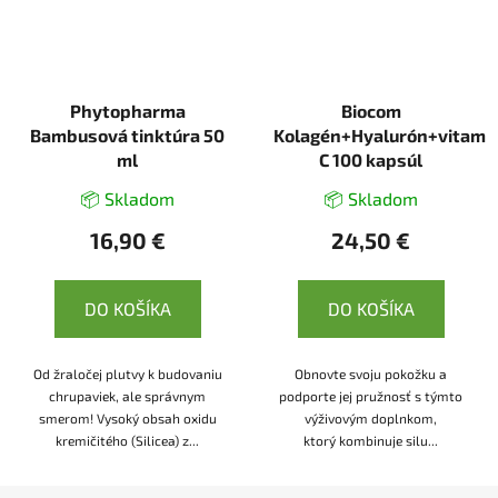
Phytopharma
Biocom
Bambusová tinktúra 50
Kolagén+Hyalurón+vitamí
ml
C 100 kapsúl
📦 Skladom
📦 Skladom
16,90 €
24,50 €
DO KOŠÍKA
DO KOŠÍKA
Od žraločej plutvy k budovaniu
Obnovte svoju pokožku a
chrupaviek, ale správnym
podporte jej pružnosť s týmto
smerom! Vysoký obsah oxidu
výživovým doplnkom,
kremičitého (Silicea) z...
ktorý kombinuje silu...