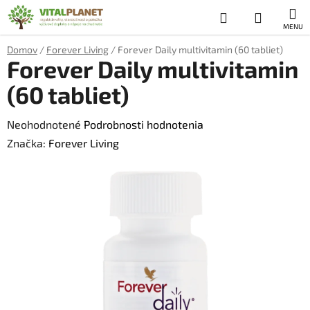
Prejsť
Hľadať
NÁKUP
na
obsah
KOŠÍK
Domov
/
Forever Living
/
Forever Daily multivitamin (60 tabliet)
Forever Daily multivitamin
(60 tabliet)
Priemerné
Neohodnotené
Podrobnosti hodnotenia
hodnotenie
Značka:
Forever Living
produktu
je
0,0
z
5
hviezdičiek.