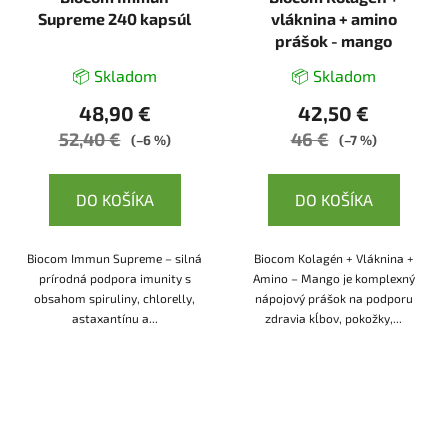
Supreme 240 kapsúl
vláknina + amino
prášok - mango
📦 Skladom
📦 Skladom
48,90 €
42,50 €
52,40 €
46 €
(–6 %)
(–7 %)
DO KOŠÍKA
DO KOŠÍKA
Biocom Immun Supreme – silná
Biocom Kolagén + Vláknina +
prírodná podpora imunity s
Amino – Mango je komplexný
obsahom spiruliny, chlorelly,
nápojový prášok na podporu
astaxantínu a...
zdravia kĺbov, pokožky,...