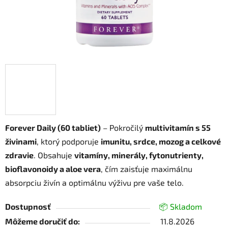
Forever Daily (60 tabliet)
– Pokročilý
multivitamín s 55
živinami
, ktorý podporuje
imunitu, srdce, mozog a celkové
zdravie
. Obsahuje
vitamíny, minerály, fytonutrienty,
bioflavonoidy a aloe vera
, čím zaisťuje maximálnu
absorpciu živín a optimálnu výživu pre vaše telo.
Dostupnosť
📦 Skladom
Môžeme doručiť do:
11.8.2026