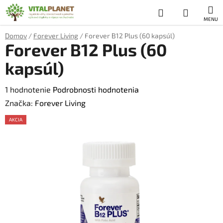
Prejsť
Hľadať
NÁKUP
na
obsah
KOŠÍK
Domov
/
Forever Living
/
Forever B12 Plus (60 kapsúl)
Forever B12 Plus (60
kapsúl)
Priemerné
1 hodnotenie
Podrobnosti hodnotenia
hodnotenie
Značka:
Forever Living
produktu
AKCIA
je
5,0
z
5
hviezdičiek.