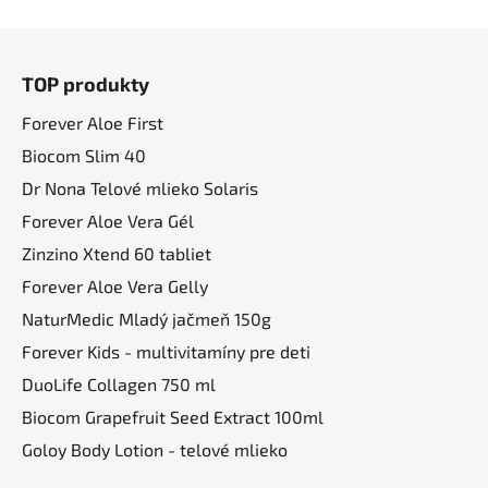
Z
á
TOP produkty
p
ä
Forever Aloe First
t
Biocom Slim 40
i
Dr Nona Telové mlieko Solaris
e
Forever Aloe Vera Gél
Zinzino Xtend 60 tabliet
Forever Aloe Vera Gelly
NaturMedic Mladý jačmeň 150g
Forever Kids - multivitamíny pre deti
DuoLife Collagen 750 ml
Biocom Grapefruit Seed Extract 100ml
Goloy Body Lotion - telové mlieko