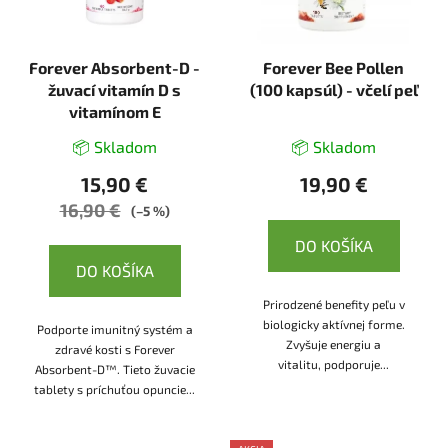
Forever Absorbent-D -
Forever Bee Pollen
žuvací vitamín D s
(100 kapsúl) - včelí peľ
vitamínom E
📦 Skladom
📦 Skladom
15,90 €
19,90 €
16,90 €
(–5 %)
DO KOŠÍKA
DO KOŠÍKA
Prirodzené benefity peľu v
biologicky aktívnej forme.
Podporte imunitný systém a
Zvyšuje energiu a
zdravé kosti s Forever
vitalitu, podporuje...
Absorbent-D™. Tieto žuvacie
tablety s príchuťou opuncie...