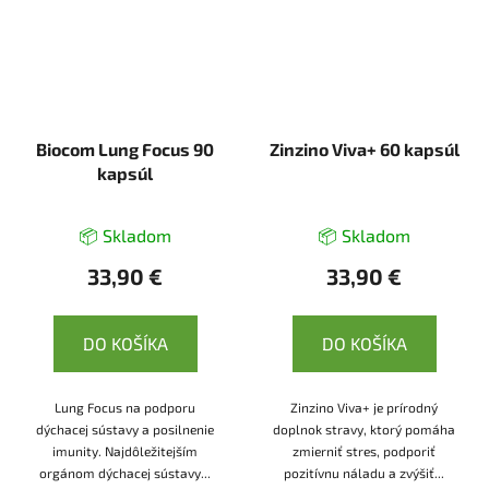
Biocom Lung Focus 90
Zinzino Viva+ 60 kapsúl
kapsúl
📦 Skladom
📦 Skladom
33,90 €
33,90 €
DO KOŠÍKA
DO KOŠÍKA
Lung Focus na podporu
Zinzino Viva+ je prírodný
dýchacej sústavy a posilnenie
doplnok stravy, ktorý pomáha
imunity. Najdôležitejším
zmierniť stres, podporiť
orgánom dýchacej sústavy...
pozitívnu náladu a zvýšiť...