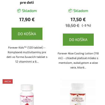
pre deti
📦 Skladom
📦 Skladom
17,90 €
17,50 €
18,50 €
(–5 %)
DO KOŠÍKA
DO KOŠÍKA
Forever Kids™ (120 tabliet) –
Komplexné multivitamíny pre
Forever Aloe Cooling Lotion (118
deti vo forme žuvacích tabliet s
ml) – chladivé pleťové mlieko s
12 vitamínmi a 6...
mentolom, eukalyptom a aloe
vera, ktoré...
AKCIA