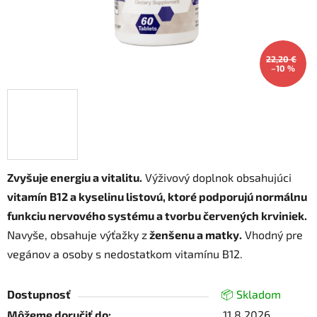
22,20 €
–10 %
Zvyšuje energiu a vitalitu.
Výživový doplnok obsahujúci
vitamín B12 a kyselinu listovú, ktoré podporujú normálnu
funkciu nervového systému a tvorbu červených krviniek.
Navyše, obsahuje výťažky z
ženšenu a matky.
Vhodný pre
vegánov a osoby s nedostatkom vitamínu B12.
Dostupnosť
📦 Skladom
Môžeme doručiť do:
11.8.2026