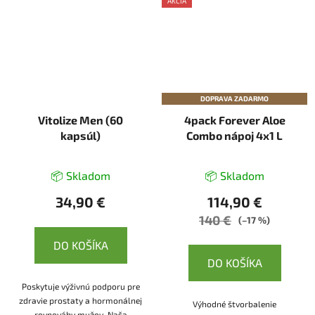
AKCIA
DOPRAVA ZADARMO
Vitolize Men (60
4pack Forever Aloe
kapsúl)
Combo nápoj 4x1 L
📦 Skladom
📦 Skladom
34,90 €
114,90 €
140 €
(–17 %)
DO KOŠÍKA
DO KOŠÍKA
Poskytuje výživnú podporu pre
zdravie prostaty a hormonálnej
Výhodné štvorbalenie
rovnováhy mužov. Naša