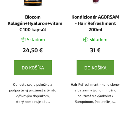
Biocom
Kondicionér AGORSAM
Kolagén+Hyalurón+vitamín
- Hair Refreshment
C 100 kapsúl
200ml
📦 Skladom
📦 Skladom
24,50 €
31 €
DO KOŠÍKA
DO KOŠÍKA
Obnovte svoju pokožku a
Hair Refreshment - kondicionér
podporte jej pružnosť s týmto
a balzam v jednom možno
výživovým doplnkom,
používať s akýmkoľvek
ktorý kombinuje silu...
šampónom, (najlepšie je...