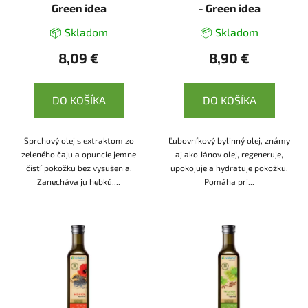
Green idea
- Green idea
📦 Skladom
📦 Skladom
8,09 €
8,90 €
DO KOŠÍKA
DO KOŠÍKA
Sprchový olej s extraktom zo
Ľubovníkový bylinný olej, známy
zeleného čaju a opuncie jemne
aj ako Jánov olej, regeneruje,
čistí pokožku bez vysušenia.
upokojuje a hydratuje pokožku.
Zanecháva ju hebkú,...
Pomáha pri...