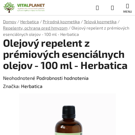
Prejsť
Hľadať
NÁKUP
na
obsah
KOŠÍK
Domov
/
Herbatica
/
Prírodná kozmetika
/
Telová kozmetika
/
Repelenty, ochrana pred hmyzom
/
Olejový repelent z prémiových
esenciálnych olejov - 100 ml - Herbatica
Olejový repelent z
prémiových esenciálnych
olejov - 100 ml - Herbatica
Priemerné
Neohodnotené
Podrobnosti hodnotenia
hodnotenie
Značka:
Herbatica
produktu
je
0,0
z
5
hviezdičiek.