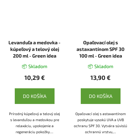
Levanduľa a medovka -
Opaľovací olej s
kúpeľový a telový olej
astaxantínom SPF 30
200 ml - Green idea
100 ml - Green idea
📦 Skladom
📦 Skladom
10,29 €
13,90 €
DO KOŠÍKA
DO KOŠÍKA
Prírodný kúpeľový a telový olej
Opaľovací olej s astaxantínom
s levanduľou a medovkou pre
poskytuje vysokú UVA a UVB
relaxáciu, upokojenie a
ochranu SPF 30. Vytvára súvislú
regeneráciu pokožky....
ochrannú vrstvu,...