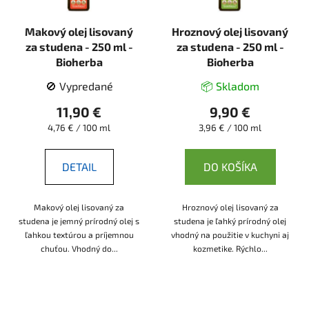
Makový olej lisovaný
Hroznový olej lisovaný
za studena - 250 ml -
za studena - 250 ml -
Bioherba
Bioherba
🚫 Vypredané
📦 Skladom
11,90 €
9,90 €
Jednotková
Jednotková
4,76 € / 100 ml
3,96 € / 100 ml
cena:
cena:
DETAIL
DO KOŠÍKA
Makový olej lisovaný za
Hroznový olej lisovaný za
studena je jemný prírodný olej s
studena je ľahký prírodný olej
ľahkou textúrou a príjemnou
vhodný na použitie v kuchyni aj
chuťou. Vhodný do...
kozmetike. Rýchlo...