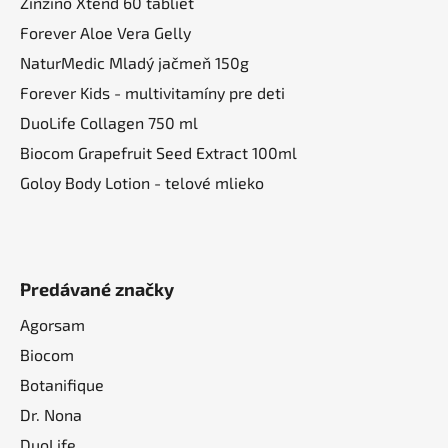
Zinzino Xtend 60 tabliet
Forever Aloe Vera Gelly
NaturMedic Mladý jačmeň 150g
Forever Kids - multivitamíny pre deti
DuoLife Collagen 750 ml
Biocom Grapefruit Seed Extract 100ml
Goloy Body Lotion - telové mlieko
Predávané značky
Agorsam
Biocom
Botanifique
Dr. Nona
DuoLife