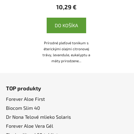
10,29 €
DO KOŠÍKA
Prírodné pleťové tonikum s
éterickými olejmi citronovej
trávy, levandule, eukalyptu a
mäty prirodzene...
Z
á
TOP produkty
p
ä
Forever Aloe First
t
Biocom Slim 40
i
Dr Nona Telové mlieko Solaris
e
Forever Aloe Vera Gél