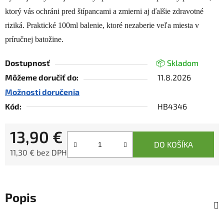
ktorý vás ochráni pred štípancami a zmierni aj ďalšie zdravotné
riziká. Praktické 100ml balenie, ktoré nezaberie veľa miesta v
príručnej batožine.
Dostupnosť
📦 Skladom
Môžeme doručiť do:
11.8.2026
Možnosti doručenia
Kód:
HB4346
13,90 €
DO KOŠÍKA
11,30 € bez DPH
Jednotková cena:
Popis