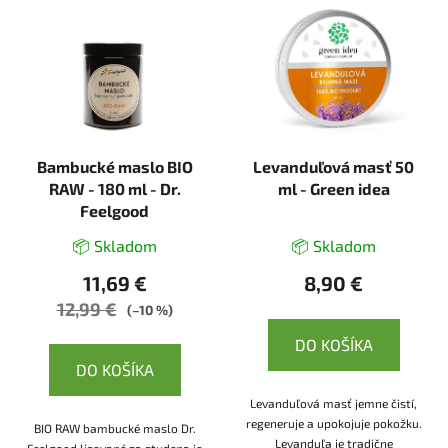
Bambucké maslo BIO
Levanduľová masť 50
RAW - 180 ml - Dr.
ml - Green idea
Feelgood
📦 Skladom
📦 Skladom
11,69 €
8,90 €
12,99 €
(–10 %)
DO KOŠÍKA
DO KOŠÍKA
Levanduľová masť jemne čistí,
regeneruje a upokojuje pokožku.
BIO RAW bambucké maslo Dr.
Levanduľa je tradične