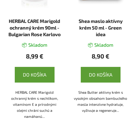
HERBAL CARE Marigold
Shea maslo aktívny
ochranný krém 90ml -
krém 50 ml - Green
Bulgarian Rose Karlovo
idea
📦 Skladom
📦 Skladom
8,99 €
8,90 €
DO KOŠÍKA
DO KOŠÍKA
HERBAL CARE Marigold
Shea Butter aktívny krém s
ochranný krém s nechtíkom,
vysokým obsahom bambuckého
vitamínom E a prírodnými
masla intenzívne hydratuje,
olejmi chráni suchú a
vyživuje a regeneruje...
namáhanú...