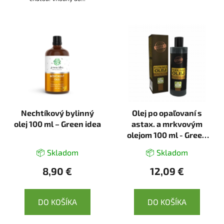
Nechtíkový bylinný
Olej po opaľovaní s
olej 100 ml – Green idea
astax. a mrkvovým
olejom 100 ml - Green
idea
📦 Skladom
📦 Skladom
8,90 €
12,09 €
DO KOŠÍKA
DO KOŠÍKA