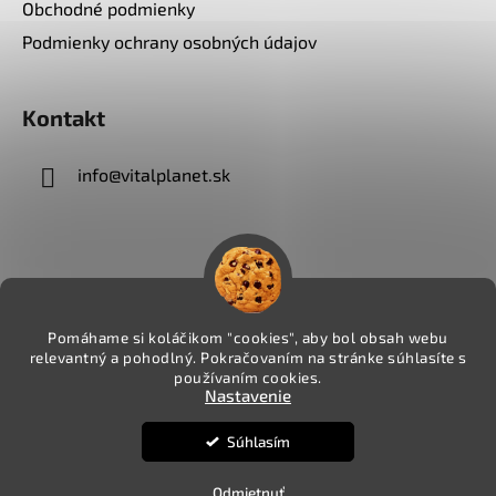
Obchodné podmienky
Podmienky ochrany osobných údajov
Kontakt
info
@
vitalplanet.sk
Pomáhame si koláčikom "cookies", aby bol obsah webu
relevantný a pohodlný. Pokračovaním na stránke súhlasíte s
používaním cookies.
Nastavenie
Súhlasím
Vytvoril Shoptet
Copyright 2026
VITALPLANET.sk
. Všetky práva
Odmietnuť