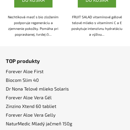
Nechtíková masť s bio zložením
FRUIT SALAD vitamínové gélové
podporuje regeneráciu a
telové mlieko s vitamínmi C a E
zjemnenie pokožky. Pomáha pri
poskytuje intenzívnu hydratáciu
popraskanej, tvrdej či...
a výživu...
Z
á
TOP produkty
p
ä
Forever Aloe First
t
Biocom Slim 40
i
Dr Nona Telové mlieko Solaris
e
Forever Aloe Vera Gél
Zinzino Xtend 60 tabliet
Forever Aloe Vera Gelly
NaturMedic Mladý jačmeň 150g