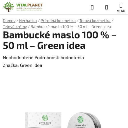
Prejsť
Hľadať
NÁKUP
na
obsah
KOŠÍK
Domov
/
Herbatica
/
Prírodná kozmetika
/
Telová kozmetika
/
Telové krémy
/
Bambucké maslo 100 % – 50 ml – Green idea
Bambucké maslo 100 % –
50 ml – Green idea
Priemerné
Neohodnotené
Podrobnosti hodnotenia
hodnotenie
Značka:
Green idea
produktu
je
0,0
z
5
hviezdičiek.