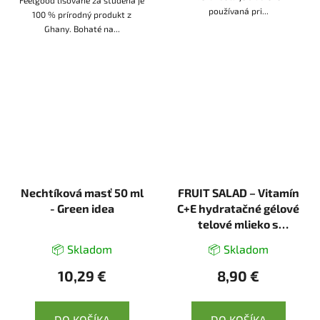
Feelgood lisované za studena je
používaná pri...
100 % prírodný produkt z
Ghany. Bohaté na...
Nechtíková masť 50 ml
FRUIT SALAD – Vitamín
- Green idea
C+E hydratačné gélové
telové mlieko s
mangom 200 ml -
📦 Skladom
📦 Skladom
NATURE OF AGIVA
10,29 €
8,90 €
DO KOŠÍKA
DO KOŠÍKA