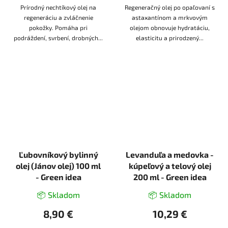
Prírodný nechtíkový olej na
Regeneračný olej po opaľovaní s
regeneráciu a zvláčnenie
astaxantínom a mrkvovým
pokožky. Pomáha pri
olejom obnovuje hydratáciu,
podráždení, svrbení, drobných...
elasticitu a prirodzený...
Ľubovníkový bylinný
Levanduľa a medovka -
olej (Jánov olej) 100 ml
kúpeľový a telový olej
- Green idea
200 ml - Green idea
📦 Skladom
📦 Skladom
8,90 €
10,29 €