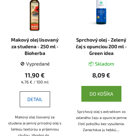
Makový olej lisovaný
Sprchový olej - Zelený
za studena - 250 ml -
čaj s opunciou 200 ml -
Bioherba
Green idea
🚫 Vypredané
📦 Skladom
11,90 €
8,09 €
Jednotková
4,76 € / 100 ml
cena:
DO KOŠÍKA
DETAIL
Sprchový olej s extraktom zo
Makový olej lisovaný za
zeleného čaju a opuncie jemne
studena je jemný prírodný olej s
čistí pokožku bez vysušenia.
ľahkou textúrou a príjemnou
Zanecháva ju hebkú,...
chuťou. Vhodný do...