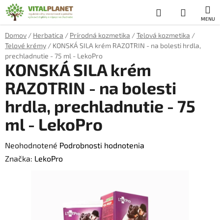
Prejsť
Hľadať
NÁKUP
na
obsah
KOŠÍK
Domov
/
Herbatica
/
Prírodná kozmetika
/
Telová kozmetika
/
Telové krémy
/
KONSKÁ SILA krém RAZOTRIN - na bolesti hrdla,
prechladnutie - 75 ml - LekoPro
KONSKÁ SILA krém
RAZOTRIN - na bolesti
hrdla, prechladnutie - 75
ml - LekoPro
Priemerné
Neohodnotené
Podrobnosti hodnotenia
hodnotenie
Značka:
LekoPro
produktu
je
0,0
z