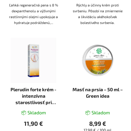
Ľahká regeneračná pena s 8 %
Rýchly a účinny krém proti
dexpanthenolu a výživnými
svrbeniu. Pôsobí na zmiernenie
rastlinnými olejmi upokojuje a
a likvidáciu akéhokoľvek
hydratuje podráždenú,...
bolestivého svrbenia.
Plerudin forte krém -
Masť na prsia – 50 ml –
intenzívna
Green idea
starostlivosť pri
kŕčových žilách a
📦 Skladom
📦 Skladom
podliatinách - 70 g -
InVitro
11,90 €
8,99 €
Jednotková
17,98 € / 100 ml