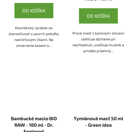
cena:
DO KOŠÍKA
DO KOŠÍKA
Kozmetický výrobok na
Prsná masť s bylinnými silicami
starostlivosť o povrch pokožky
uľahčuje dýchanie pri
nad kŕčovými žilami. Na
nachladnutí, uvoľňuje hrudník a
zmiernenie bolestí a...
prináša príjemný...
Bambucké maslo BIO
Tymiánová masť 50 ml
RAW - 180 ml - Dr.
- Green idea
Feelgood