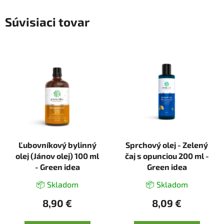
Súvisiaci tovar
Ľubovníkový bylinný
Sprchový olej - Zelený
olej (Jánov olej) 100 ml
čaj s opunciou 200 ml -
- Green idea
Green idea
📦 Skladom
📦 Skladom
8,90 €
8,09 €