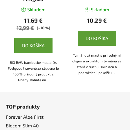
📦 Skladom
📦 Skladom
11,69 €
10,29 €
12,99 €
(–10 %)
DO KOŠÍKA
DO KOŠÍKA
Tymiánová masť s prírodnými
olejmi a extraktom tymiánu sa
BIO RAW bambucké maslo Dr.
stará o suchú, svrbiacu a
Feelgood lisované za studena je
podráždenú pokožku....
100 % prírodný produkt z
Ghany. Bohaté na...
Z
á
TOP produkty
p
ä
Forever Aloe First
t
Biocom Slim 40