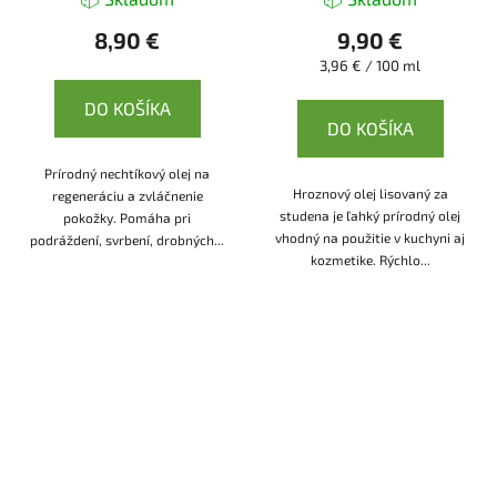
8,90 €
9,90 €
Jednotková
3,96 € / 100 ml
cena:
DO KOŠÍKA
DO KOŠÍKA
Prírodný nechtíkový olej na
Hroznový olej lisovaný za
regeneráciu a zvláčnenie
studena je ľahký prírodný olej
pokožky. Pomáha pri
vhodný na použitie v kuchyni aj
podráždení, svrbení, drobných...
kozmetike. Rýchlo...