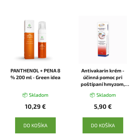
PANTHENOL + PENA 8
Antivakarin krém -
% 200 ml - Green idea
účinná pomoc pri
poštípaní hmyzom,
svrbení a podráždení
📦 Skladom
📦 Skladom
pokožky - 20 g - InVitro
10,29 €
5,90 €
DO KOŠÍKA
DO KOŠÍKA