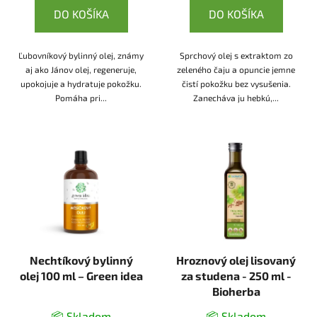
DO KOŠÍKA
DO KOŠÍKA
Ľubovníkový bylinný olej, známy
Sprchový olej s extraktom zo
aj ako Jánov olej, regeneruje,
zeleného čaju a opuncie jemne
upokojuje a hydratuje pokožku.
čistí pokožku bez vysušenia.
Pomáha pri...
Zanecháva ju hebkú,...
Nechtíkový bylinný
Hroznový olej lisovaný
olej 100 ml – Green idea
za studena - 250 ml -
Bioherba
📦 Skladom
📦 Skladom