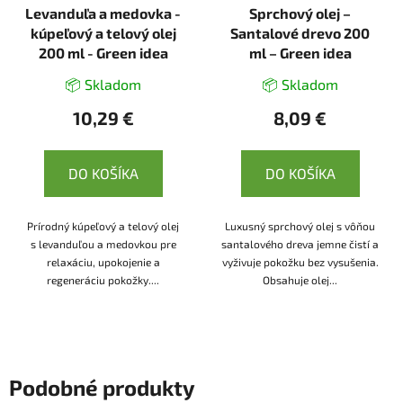
Levanduľa a medovka -
Sprchový olej –
kúpeľový a telový olej
Santalové drevo 200
200 ml - Green idea
ml – Green idea
📦 Skladom
📦 Skladom
10,29 €
8,09 €
DO KOŠÍKA
DO KOŠÍKA
Prírodný kúpeľový a telový olej
Luxusný sprchový olej s vôňou
s levanduľou a medovkou pre
santalového dreva jemne čistí a
relaxáciu, upokojenie a
vyživuje pokožku bez vysušenia.
regeneráciu pokožky....
Obsahuje olej...
Podobné produkty