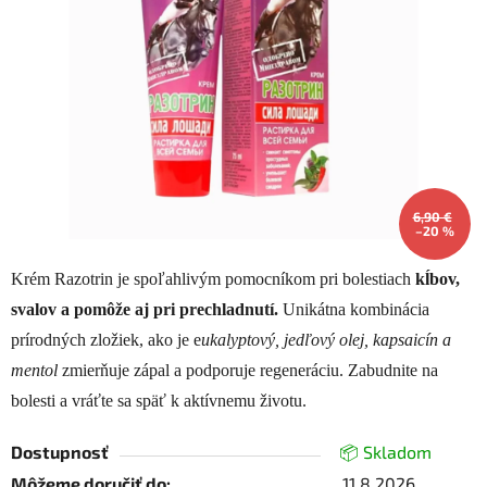
5
hviezdičiek.
6,90 €
–20 %
Krém Razotrin je spoľahlivým pomocníkom pri bolestiach
kĺbov,
svalov a pomôže aj pri prechladnutí.
Unikátna kombinácia
prírodných zložiek, ako je e
ukalyptový, jedľový olej, kapsaicín a
mentol
zmierňuje zápal a podporuje regeneráciu. Zabudnite na
bolesti a vráťte sa späť k aktívnemu životu.
Dostupnosť
📦 Skladom
Môžeme doručiť do:
11.8.2026