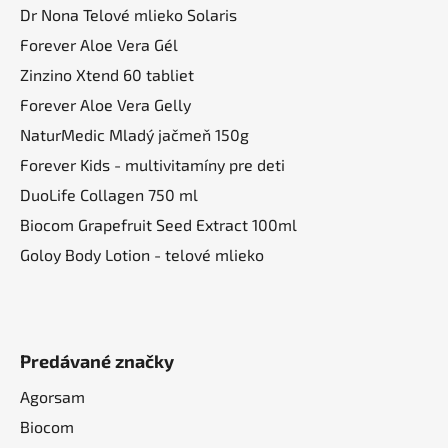
i
Dr Nona Telové mlieko Solaris
e
Forever Aloe Vera Gél
Zinzino Xtend 60 tabliet
Forever Aloe Vera Gelly
NaturMedic Mladý jačmeň 150g
Forever Kids - multivitamíny pre deti
DuoLife Collagen 750 ml
Biocom Grapefruit Seed Extract 100ml
Goloy Body Lotion - telové mlieko
Predávané značky
Agorsam
Biocom