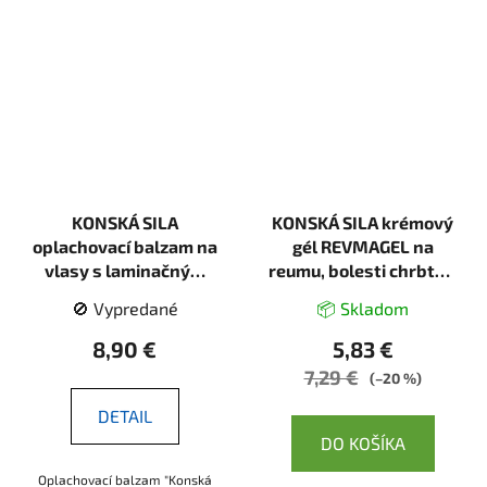
KONSKÁ SILA
KONSKÁ SILA krémový
oplachovací balzam na
gél REVMAGEL na
vlasy s laminačným
reumu, bolesti chrbta a
efektom - 250 ml -
kĺbov- 75 ml - LekoPro
🚫 Vypredané
📦 Skladom
LekoPro
8,90 €
5,83 €
7,29 €
(–20 %)
DETAIL
DO KOŠÍKA
Oplachovací balzam "Konská