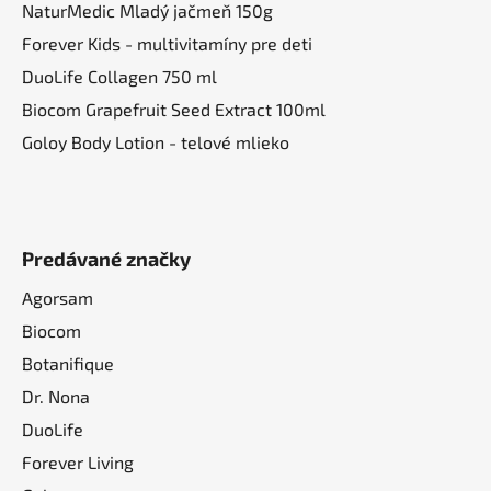
NaturMedic Mladý jačmeň 150g
v
ý
Forever Kids - multivitamíny pre deti
p
DuoLife Collagen 750 ml
i
Biocom Grapefruit Seed Extract 100ml
s
u
Goloy Body Lotion - telové mlieko
Predávané značky
Agorsam
Biocom
Botanifique
Dr. Nona
DuoLife
Forever Living