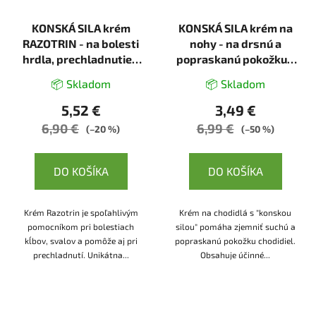
KONSKÁ SILA krém
KONSKÁ SILA krém na
RAZOTRIN - na bolesti
nohy - na drsnú a
hrdla, prechladnutie -
popraskanú pokožku -
75 ml - LekoPro
75 ml - LekoPro
📦 Skladom
📦 Skladom
5,52 €
3,49 €
6,90 €
6,99 €
(–20 %)
(–50 %)
DO KOŠÍKA
DO KOŠÍKA
Krém Razotrin je spoľahlivým
Krém na chodidlá s "konskou
pomocníkom pri bolestiach
silou" pomáha zjemniť suchú a
kĺbov, svalov a pomôže aj pri
popraskanú pokožku chodidiel.
prechladnutí. Unikátna...
Obsahuje účinné...