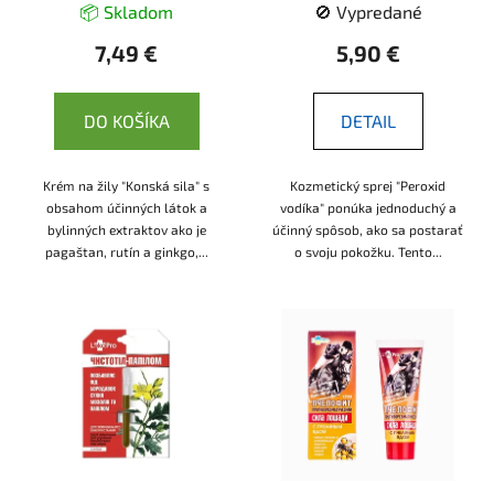
k
📦 Skladom
🚫 Vypredané
LekoPro
t
7,49 €
5,90 €
o
v
DO KOŠÍKA
DETAIL
Krém na žily "Konská sila" s
Kozmetický sprej "Peroxid
obsahom účinných látok a
vodíka" ponúka jednoduchý a
bylinných extraktov ako je
účinný spôsob, ako sa postarať
pagaštan, rutín a ginkgo,...
o svoju pokožku. Tento...