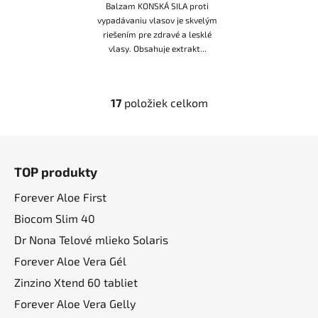
Balzam KONSKÁ SILA proti
vypadávaniu vlasov je skvelým
riešením pre zdravé a lesklé
vlasy. Obsahuje extrakt...
17
položiek celkom
O
v
l
Z
á
á
d
TOP produkty
p
a
ä
Forever Aloe First
c
t
i
Biocom Slim 40
i
e
Dr Nona Telové mlieko Solaris
p
e
Forever Aloe Vera Gél
r
v
Zinzino Xtend 60 tabliet
k
Forever Aloe Vera Gelly
y