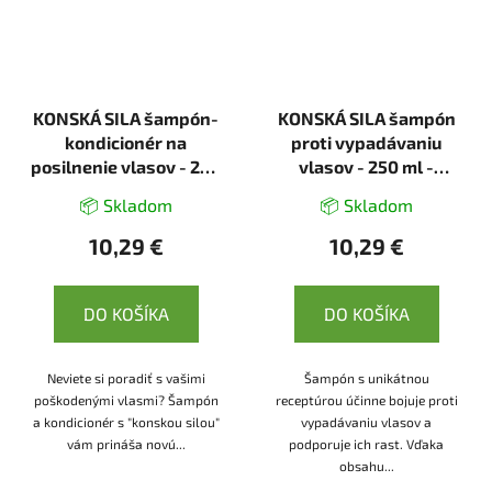
KONSKÁ SILA šampón-
KONSKÁ SILA šampón
kondicionér na
proti vypadávaniu
posilnenie vlasov - 250
vlasov - 250 ml -
ml - LekoPro
LekoPro
📦 Skladom
📦 Skladom
10,29 €
10,29 €
DO KOŠÍKA
DO KOŠÍKA
Neviete si poradiť s vašimi
Šampón s unikátnou
poškodenými vlasmi? Šampón
receptúrou účinne bojuje proti
a kondicionér s "konskou silou"
vypadávaniu vlasov a
vám prináša novú...
podporuje ich rast. Vďaka
obsahu...