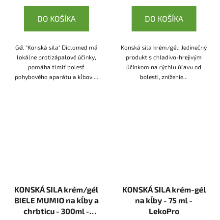
DO KOŠÍKA
DO KOŠÍKA
Gél "Konská sila" Diclomed má
Konská sila krém/gél: Jedinečný
lokálne protizápalové účinky,
produkt s chladivo-hrejivým
pomáha tlmiť bolesť
účinkom na rýchlu úľavu od
pohybového aparátu a kĺbov....
bolesti, zníženie...
KONSKÁ SILA krém/gél
KONSKÁ SILA krém-gél
BIELE MUMIO na kĺby a
na kĺby - 75 ml -
chrbticu - 300ml -
LekoPro