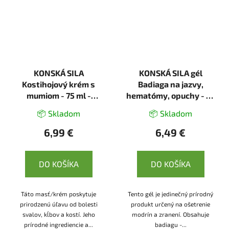
KONSKÁ SILA
KONSKÁ SILA gél
Kostihojový krém s
Badiaga na jazvy,
mumiom - 75 ml -
hematómy, opuchy - 75
LekoPro
ml - LekoPro
📦 Skladom
📦 Skladom
6,99 €
6,49 €
DO KOŠÍKA
DO KOŠÍKA
Táto masť/krém poskytuje
Tento gél je jedinečný prírodný
prirodzenú úľavu od bolesti
produkt určený na ošetrenie
svalov, kĺbov a kostí. Jeho
modrín a zranení. Obsahuje
prírodné ingrediencie a...
badiagu -...