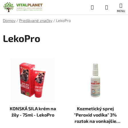
Prejsť
Hľadať
NÁKUP
na
obsah
KOŠÍK
Domov
/
Predávané značky
/
LekoPro
LekoPro
V
ý
p
i
s
p
r
KONSKÁ SILA krém na
Kozmetický sprej
o
žily - 75ml - LekoPro
"Peroxid vodíka" 3%
d
roztok na vonkajšie
u
použitie - 50 ml -