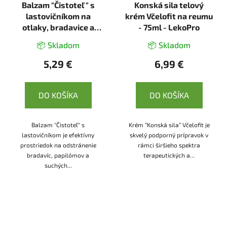
Balzam "Čistoteľ " s
Konská sila telový
lastovičníkom na
krém Včelofit na reumu
otlaky, bradavice a
- 75ml - LekoPro
papilómy - 1,2 ml -
📦 Skladom
📦 Skladom
LekoPro
5,29 €
6,99 €
DO KOŠÍKA
DO KOŠÍKA
Balzam "Čistoteľ" s
Krém “Konská sila” Včelofit je
lastovičníkom je efektívny
skvelý podporný prípravok v
prostriedok na odstránenie
rámci širšieho spektra
bradavíc, papilómov a
terapeutických a...
suchých...