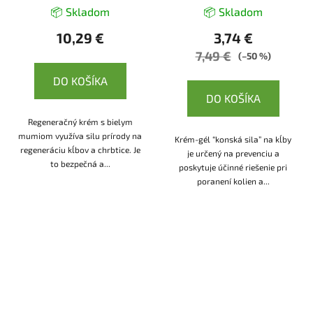
LekoPro
📦 Skladom
📦 Skladom
10,29 €
3,74 €
7,49 €
(–50 %)
DO KOŠÍKA
DO KOŠÍKA
Regeneračný krém s bielym
mumiom využíva silu prírody na
Krém-gél “konská sila” na kĺby
regeneráciu kĺbov a chrbtice. Je
je určený na prevenciu a
to bezpečná a...
poskytuje účinné riešenie pri
poranení kolien a...