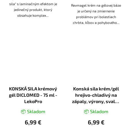
sila" s laminačným efektom je
Revmagel krém na gélovej báze
jedinečný produkt, ktorý
je určený na zmiernenie
obsahuje komplex...
problémov pri bolestiach
chrbta, kĺbov a pohybového...
KONSKÁ SILA krémový
Konská sila krém/gél
gél DICLOMED - 75 ml -
hrejivo-chladivý na
LekoPro
zápaly, výrony, svaly -
75 ml - LekoPro
📦 Skladom
📦 Skladom
6,99 €
6,99 €