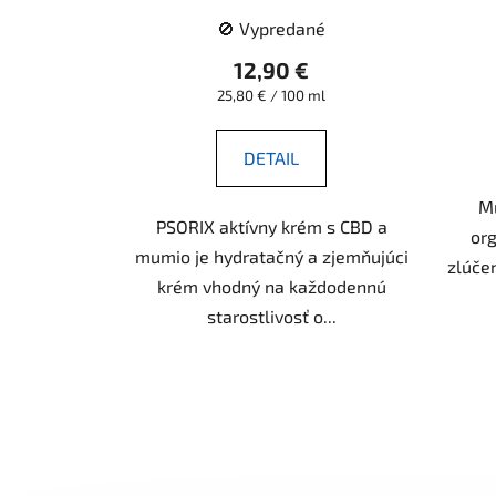
🚫 Vypredané
12,90 €
Jednotková
25,80 € / 100 ml
cena:
DETAIL
Mu
PSORIX aktívny krém s CBD a
or
mumio je hydratačný a zjemňujúci
zlúčen
krém vhodný na každodennú
starostlivosť o...