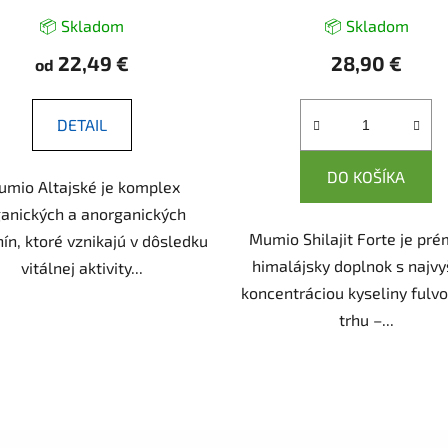
📦 Skladom
📦 Skladom
22,49 €
28,90 €
od
DETAIL
DO KOŠÍKA
mio Altajské je komplex
ganických a anorganických
Mumio Shilajit Forte je pré
ín, ktoré vznikajú v dôsledku
himalájsky doplnok s najv
vitálnej aktivity...
koncentráciou kyseliny fulvo
trhu –...