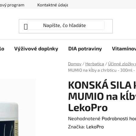
ový program
Kontaktné údaje
Hodnotenie obchodu
lo
Výživové doplnky
DIA potraviny
Vitamíno
Domov
/
Herbatica
/
Účinné zložky 
MUMIO na kĺby a chrbticu - 300ml -
KONSKÁ SILA 
MUMIO na kĺby
LekoPro
Priemerné
Neohodnotené
Podrobnosti ho
hodnotenie
Značka:
LekoPro
produktu