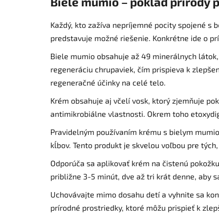
Biele mumio – poklad prírody p
Každý, kto zažíva nepríjemné pocity spojené s 
predstavuje možné riešenie. Konkrétne ide o prí
Biele mumio obsahuje až 49 minerálnych látok,
regeneráciu chrupaviek, čím prispieva k zlepšen
regeneračné účinky na celé telo.
Krém obsahuje aj včelí vosk, ktorý zjemňuje po
antimikrobiálne vlastnosti. Okrem toho etoxydig
Pravidelným používaním krému s bielym mumio m
kĺbov. Tento produkt je skvelou voľbou pre tých, 
Odporúča sa aplikovať krém na čistenú pokožku
približne 3-5 minút, dve až tri krát denne, aby s
Uchovávajte mimo dosahu detí a vyhnite sa kont
prírodné prostriedky, ktoré môžu prispieť k zlep