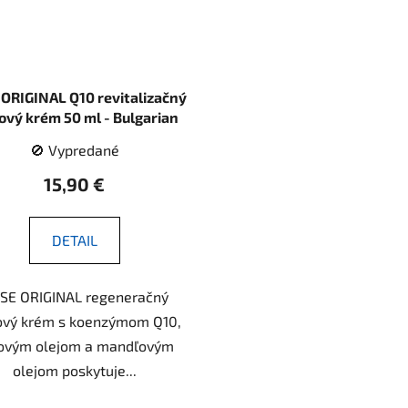
ORIGINAL Q10 revitalizačný
ový krém 50 ml - Bulgarian
Rose Karlovo
🚫 Vypredané
15,90 €
DETAIL
SE ORIGINAL regeneračný
ový krém s koenzýmom Q10,
ovým olejom a mandľovým
olejom poskytuje...