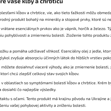
re vaše kĺby a chrbticu
bolesťami kĺbov a chrbtice, vie, ako tieto ťažkosti môžu obme
rodný produkt bohatý na minerály a stopové prvky, ktoré sú ne
 vrátane esenciálnych prvkov ako je vápnik, horčík a železo.
iu pohyblivosti a zmierneniu bolesti. Zloženie tohto produktu 
kožku a pomáha udržiavať vlhkosť. Esenciálny olej z jedle, kto
lykol zvyšuje absorpciu účinných látok do hlbších vrstiev poko
ôžete dosiahnuť viaceré výhody, ako je zmiernenie bolesti,
ktorí chcú zlepšiť celkový stav svojich kĺbov.
 v oblastiach so symptómami bolestí kĺbov a chrbtice. Krém 
a dosiahli čo najlepšie výsledky.
aktu s očami. Tento produkt má krajinu pôvodu na Ukrajine a 
šeniu vašej pohybovej aktivity a zníženiu bolesti.