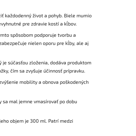
dziť každodenný život a pohyb. Biele mumio
vyhnutné pre zdravie kostí a kĺbov.
 Týmto spôsobom podporuje tvorbu a
zabezpečuje nielen oporu pre kĺby, ale aj
rý je súčasťou zloženia, dodáva produktom
žky, čím sa zvyšuje účinnosť prípravku.
 zvýšenie mobility a obnova poškodených
by sa mal jemne vmasírovať po dobu
jeho objem je 300 ml. Patrí medzi