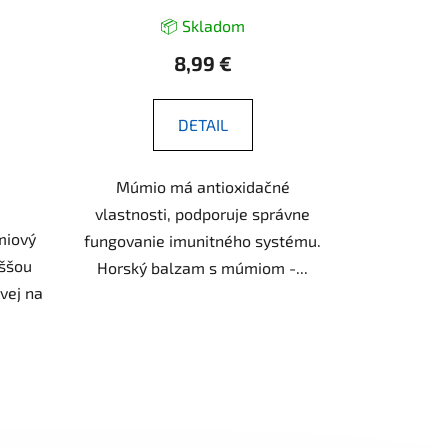
📦 Skladom
8,99 €
DETAIL
Múmio má antioxidačné
vlastnosti, podporuje správne
miový
fungovanie imunitného systému.
yššou
Horský balzam s múmiom -...
vej na