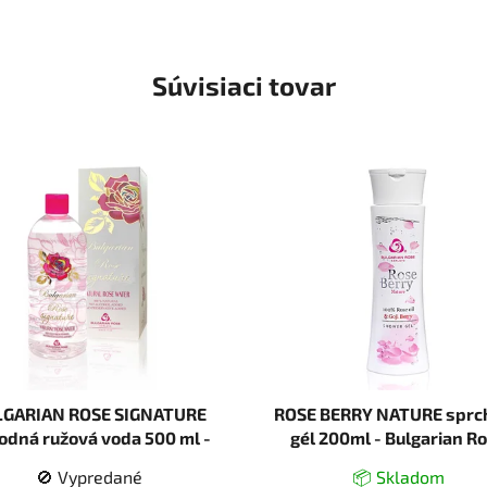
Súvisiaci tovar
LGARIAN ROSE SIGNATURE
ROSE BERRY NATURE sprc
rodná ružová voda 500 ml -
gél 200ml - Bulgarian R
Bulgarian Rose Karlovo
Karlovo
🚫 Vypredané
📦 Skladom