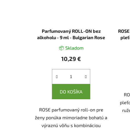
Parfumovaný ROLL-ON bez
ROSE 
alkoholu - 9 ml - Bulgarian Rose
pleť
Karlovo
📦 Skladom
10,29 €
DO KOŠÍKA
RO
pleť
ROSE parfumovaný roll-on pre
ruž
ženy ponúka mimoriadne bohatú a
výraznú vôňu s kombináciou