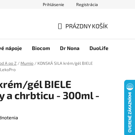
Prihlásenie
Registrácia
Novinky
Ako nakupovať
Obchodné podmienky
Podmie
PRÁZDNY KOŠÍK
NÁKUPNÝ
KOŠÍK
vé nápoje
Biocom
Dr Nona
DuoLife
Foreve
od A po Z
/
Mumio
/
KONSKÁ SILA krém/gél BIELE
 LekoPro
krém/gél BIELE
 a chrbticu - 300ml -
dnotenia