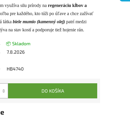
 využíva silu prírody na
regeneráciu kĺbov a
voľba pre každého, kto túži po úľave a chce zažívať
á látka
biele mumio (kamenný olej)
patrí medzi
lýva na stav kostí a podporuje tiež hojenie rán.
📦 Skladom
7.8.2026
HB4740
DO KOŠÍKA
ie