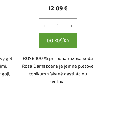
12,09 €
DO KOŠÍKA
vý gél
ROSE 100 % prírodná ružová voda
jmi,
Rosa Damascena je jemné pleťové
goji,
tonikum získané destiláciou
kvetov...