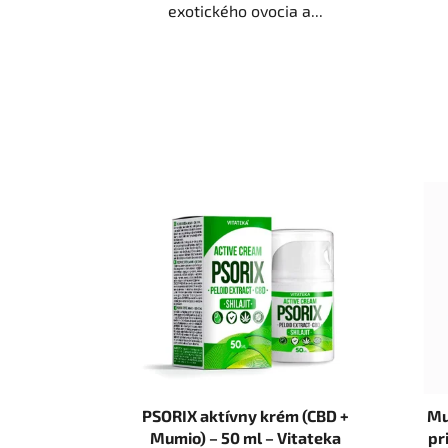
exotického ovocia a...
PSORIX aktívny krém (CBD +
Mu
Mumio) – 50 ml – Vitateka
pr