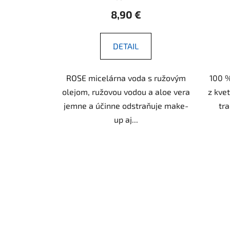
8,90 €
DETAIL
ROSE micelárna voda s ružovým
100 %
olejom, ružovou vodou a aloe vera
z kve
jemne a účinne odstraňuje make-
tr
up aj...