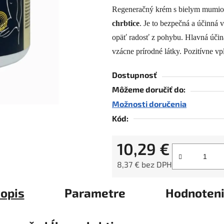
Regeneračný krém s bielym mumiom
je
chrbtice
. Je to bezpečná a účinná 
0,0
z
opäť radosť z pohybu. Hlavná účin
5
vzácne prírodné látky. Pozitívne vp
hviezdičiek.
Dostupnosť
Môžeme doručiť do:
Možnosti doručenia
Kód:
10,29 €
8,37 € bez DPH
Jednotková cena:
opis
Parametre
Hodnoten