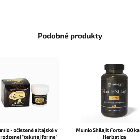
Podobné produkty
mio - očistené altajské v
Mumio Shilajit Forte - 80 ka
irodzenej "tekutej forme"
Herbatica