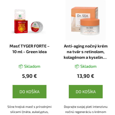
Masť TYGER FORTE –
Anti-aging nočný krém
10 ml – Green idea
na tvár s retinolom,
kolagénom a kyselinou
hyalurónovou - 50ml -
📦 Skladom
📦 Skladom
Dr. Sea
5,90 €
13,90 €
DO KOŠÍKA
DO KOŠÍKA
Silne hrejivá masť s prírodnými
Doprajte svojej pleti intenzívnu
silicami (mäta, eukalyptus,
nočnú regeneráciu s krémom