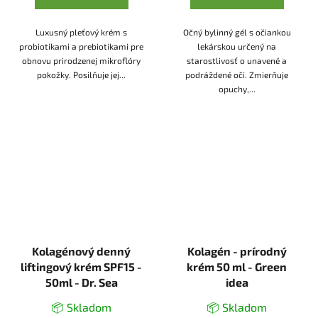
Luxusný pleťový krém s
Očný bylinný gél s očiankou
probiotikami a prebiotikami pre
lekárskou určený na
obnovu prirodzenej mikroflóry
starostlivosť o unavené a
pokožky. Posilňuje jej...
podráždené oči. Zmierňuje
opuchy,...
Kolagénový denný
Kolagén - prírodný
liftingový krém SPF15 -
krém 50 ml - Green
50ml - Dr. Sea
idea
📦 Skladom
📦 Skladom