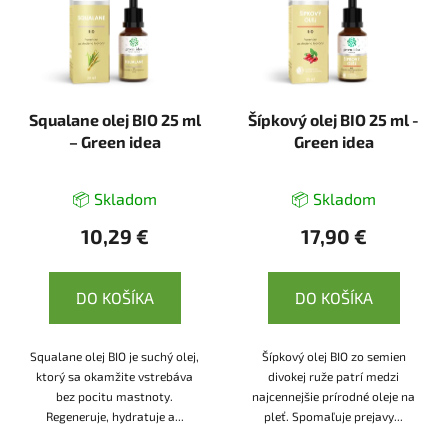
Squalane olej BIO 25 ml
Šípkový olej BIO 25 ml -
– Green idea
Green idea
📦 Skladom
📦 Skladom
10,29 €
17,90 €
DO KOŠÍKA
DO KOŠÍKA
Squalane olej BIO je suchý olej,
Šípkový olej BIO zo semien
ktorý sa okamžite vstrebáva
divokej ruže patrí medzi
bez pocitu mastnoty.
najcennejšie prírodné oleje na
Regeneruje, hydratuje a...
pleť. Spomaľuje prejavy...