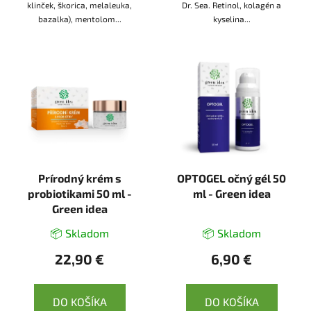
klinček, škorica, melaleuka,
Dr. Sea. Retinol, kolagén a
bazalka), mentolom...
kyselina...
Prírodný krém s
OPTOGEL očný gél 50
probiotikami 50 ml -
ml - Green idea
Green idea
📦 Skladom
📦 Skladom
22,90 €
6,90 €
DO KOŠÍKA
DO KOŠÍKA