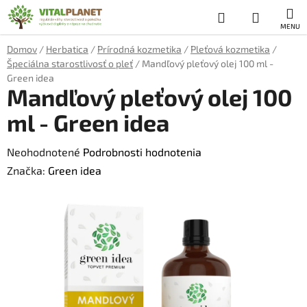
Prejsť
Hľadať
NÁKUP
na
obsah
KOŠÍK
Domov
/
Herbatica
/
Prírodná kozmetika
/
Pleťová kozmetika
/
Špeciálna starostlivosť o pleť
/
Mandľový pleťový olej 100 ml -
Green idea
Mandľový pleťový olej 100
ml - Green idea
Priemerné
Neohodnotené
Podrobnosti hodnotenia
hodnotenie
Značka:
Green idea
produktu
je
0,0
z
5
hviezdičiek.