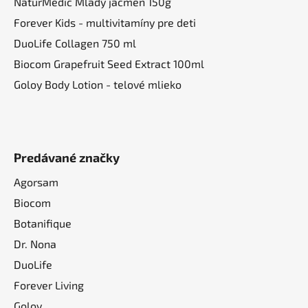
NaturMedic Mladý jačmeň 150g
Forever Kids - multivitamíny pre deti
DuoLife Collagen 750 ml
Biocom Grapefruit Seed Extract 100ml
Goloy Body Lotion - telové mlieko
Predávané značky
Agorsam
Biocom
Botanifique
Dr. Nona
DuoLife
Forever Living
Goloy