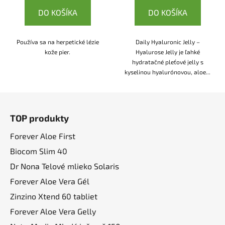
DO KOŠÍKA
DO KOŠÍKA
Používa sa na herpetické lézie
Daily Hyaluronic Jelly –
kože pier.
Hyalurose Jelly je ľahké
hydratačné pleťové jelly s
kyselinou hyalurónovou, aloe...
Z
á
TOP produkty
p
ä
Forever Aloe First
t
Biocom Slim 40
i
Dr Nona Telové mlieko Solaris
e
Forever Aloe Vera Gél
Zinzino Xtend 60 tabliet
Forever Aloe Vera Gelly