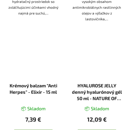
hydratačný prostriedok so
vysokým obsahom
zvláčňujúcimi účinkami vhodný
antimikrobiálnych rastlinných
najmä pre suchú,...
olejov a výťažkov z
lastovičníka,...
Krémový balzam "Anti
HYALUROSE JELLY
Herpes" - Elixir - 15 ml
denný hyalurónový gél
50 ml - NATURE OF
AGIVA
📦 Skladom
📦 Skladom
7,39 €
12,09 €