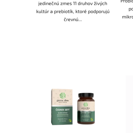
Probi
jedinečnú zmes 11 druhov živých
po
kultúr a prebiotík, ktoré podporujú
mikro
črevnú...