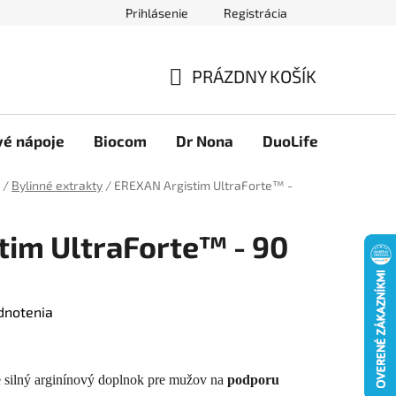
Prihlásenie
Registrácia
Novinky
Ako nakupovať
Obchodné podmienky
Podmie
PRÁZDNY KOŠÍK
NÁKUPNÝ
KOŠÍK
vé nápoje
Biocom
Dr Nona
DuoLife
Foreve
/
Bylinné extrakty
/
EREXAN Argistim UltraForte™ -
im UltraForte™ - 90
dnotenia
silný arginínový doplnok pre mužov na
podporu