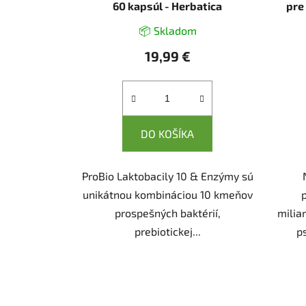
60 kapsúl - Herbatica
pre
📦 Skladom
19,99 €
DO KOŠÍKA
ProBio Laktobacily 10 & Enzýmy sú
unikátnou kombináciou 10 kmeňov
prospešných baktérií,
milia
prebiotickej...
p