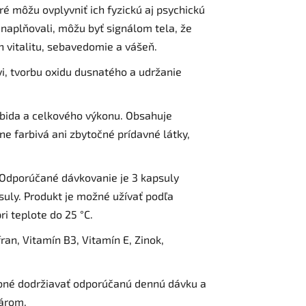
é môžu ovplyvniť ich fyzickú aj psychickú
i naplňovali, môžu byť signálom tela, že
 vitalitu, sebavedomie a vášeň.
vi, tvorbu oxidu dusnatého a udržanie
libida a celkového výkonu. Obsahuje
e farbivá ani zbytočné prídavné látky,
. Odporúčané dávkovanie je 3 kapsuly
uly. Produkt je možné užívať podľa
 teplote do 25 °C.
ran, Vitamín B3, Vitamín E, Zinok,
trebné dodržiavať odporúčanú dennú dávku a
károm.