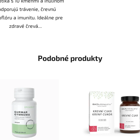
otiká s 10 kmeňmi a inulínom
dporujú trávenie, črevnú
flóru a imunitu. Ideálne pre
zdravé črevá...
Podobné produkty