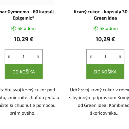
ar Gymnema - 60 kapsúl -
Krvný cukor – kapsuly 30 
Epigemic®
Green idea
📦 Skladom
📦 Skladom
10,29 €
10,29 €
DO KOŠÍKA
DO KOŠÍKA
taňte svoj krvný cukor pod
Udrž svoj krvný cukor v rov
lu, zmiernite chuť do jedla a
s bylinným prípravkom Krvný
hčite si chudnutie pomocou
od Green idea. Kombinác
prémiového...
škoricovníka,...