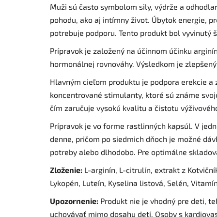
Muži sú často symbolom sily, výdrže a odhodlani
pohodu, ako aj intímny život. Úbytok energie, pr
potrebuje podporu. Tento produkt bol vyvinutý 
Prípravok je založený na účinnom účinku arginín
hormonálnej rovnováhy. Výsledkom je zlepšený v
Hlavným cieľom produktu je podpora erekcie a z
koncentrované stimulanty, ktoré sú známe svojo
čím zaručuje vysokú kvalitu a čistotu výživovéh
Prípravok je vo forme rastlinných kapsúl. V je
denne, pričom po siedmich dňoch je možné dávk
potreby alebo dlhodobo. Pre optimálne skladov
Zloženie:
L-arginín, L-citrulín, extrakt z Kotvi
Lykopén, Luteín, Kyselina listová, Selén, Vitamín
Upozornenie:
Produkt nie je vhodný pre deti, t
uchovávať mimo dosahu detí. Osoby s kardiovas