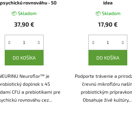
 psychickú rovnováhu - 50
idea
kapsúl
📦 Skladom
📦 Skladom
37,90 €
17,90 €
DO KOŠÍKA
DO KOŠÍKA
NEURINU Neuroflor™ je
Podporte trávenie a priro
probiotický doplnok s 45
črevnú mikroflóru naší
rdami CFU a prebiotikami pre
probiotickým prípravko
sychickú rovnováhu cez...
Obsahuje živé kultúry,..