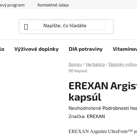
ový program
Kontaktné údaje
Hodnotenie obchodu
lo
Výživové doplnky
DIA potraviny
Vitamíno
Domov
/
Herbatica
/
Doplnky výživy
90 kapsúl
EREXAN Argist
kapsúl
Priemerné
Neohodnotené
Podrobnosti ho
hodnotenie
Značka:
EREXAN
produktu
EREXAN Argistim UltraForte™ je 
je