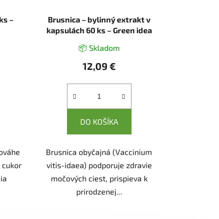
ks –
Brusnica – bylinný extrakt v
kapsulách 60 ks – Green idea
📦 Skladom
12,09 €
DO KOŠÍKA
nováhe
Brusnica obyčajná (Vaccinium
 cukor
vitis-idaea) podporuje zdravie
ia
močových ciest, prispieva k
prirodzenej...