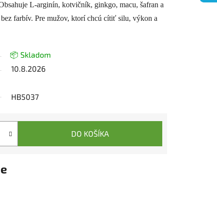
 Obsahuje L-arginín, kotvičník, ginkgo, macu, šafran a
, bez farbív. Pre mužov, ktorí chcú cítiť silu, výkon a
📦 Skladom
10.8.2026
HB5037
DO KOŠÍKA
ie