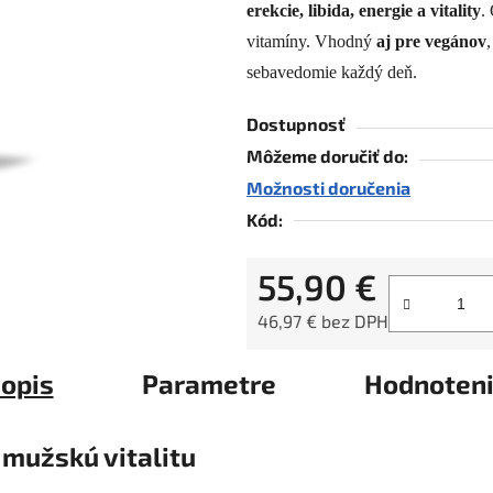
erekcie, libida, energie a vitality
.
0,0
z
vitamíny. Vhodný
aj pre vegánov
5
sebavedomie každý deň.
hviezdičiek.
Dostupnosť
Môžeme doručiť do:
Možnosti doručenia
Kód:
55,90 €
46,97 € bez DPH
Jednotková cena:
opis
Parametre
Hodnoten
 mužskú vitalitu