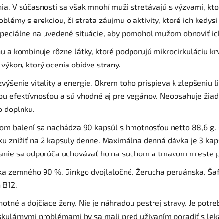
a. V súčasnosti sa však mnohí muži stretávajú s výzvami, ktor
oblémy s erekciou, či strata záujmu o aktivity, ktoré ich kedys
špeciálne na uvedené situácie, aby pomohol mužom obnoviť ich
u a kombinuje rôzne látky, ktoré podporujú mikrocirkuláciu kr
ýkon, ktorý ocenia obidve strany.
výšenie vitality a energie. Okrem toho prispieva k zlepšeniu 
u efektívnosťou a sú vhodné aj pre vegánov. Neobsahuje žiadn
o doplnku.
dnom balení sa nachádza 90 kapsúl s hmotnosťou netto 88,6 g
u znížiť na 2 kapsuly denne. Maximálna denná dávka je 3 kaps
anie sa odporúča uchovávať ho na suchom a tmavom mieste pri
čníka zemného 90 %, Ginkgo dvojlaločné, Žerucha peruánska, Šaf
 B12.
ehotné a dojčiace ženy. Nie je náhradou pestrej stravy. Je po
kulárnymi problémami by sa mali pred užívaním poradiť s le