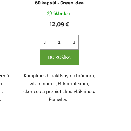
60 kapsúl - Green idea
📦 Skladom
12,09 €
DO KOŠÍKA
dzenú
Komplex s bioaktívnym chrómom,
m
vitamínom C, B-komplexom,
m.
škoricou a prebiotickou vlákninou.
.
Pomáha...