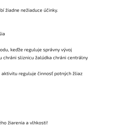
bí žiadne nežiaduce účinky.
šia
odu, keďže reguluje správny vývoj
nu
chráni sliznicu žalúdka
chráni centrálny
 aktivitu
reguluje činnosť potných žliaz
o žiarenia a vlhkosti!