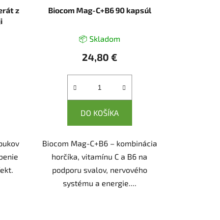
rát z
Biocom Mag-C+B6 90 kapsúl
i
📦 Skladom
24,80 €
DO KOŠÍKA
 pukov
Biocom Mag-C+B6 – kombinácia
benie
horčíka, vitamínu C a B6 na
ekt.
podporu svalov, nervového
systému a energie....