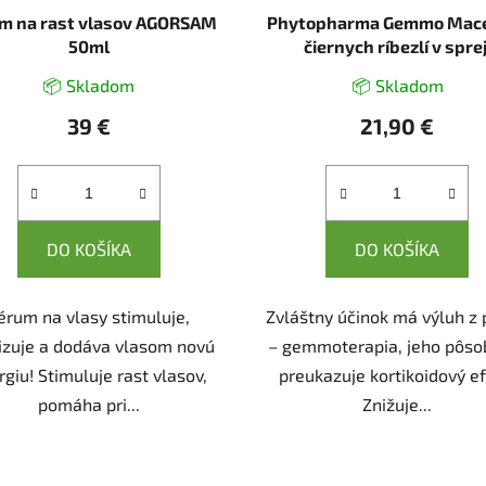
m na rast vlasov AGORSAM
Phytopharma Gemmo Mace
50ml
čiernych ríbezlí v sprej
📦 Skladom
📦 Skladom
39 €
21,90 €
DO KOŠÍKA
DO KOŠÍKA
érum na vlasy stimuluje,
Zvláštny účinok má výluh z
lizuje a dodáva vlasom novú
– gemmoterapia, jeho pôso
rgiu! Stimuluje rast vlasov,
preukazuje kortikoidový ef
pomáha pri...
Znižuje...