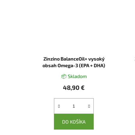
Zinzino BalanceOil+ vysoký
obsah Omega-3 (EPA + DHA)
mastných kyselín 300ml
📦 Skladom
48,90 €
DO KOŠÍKA