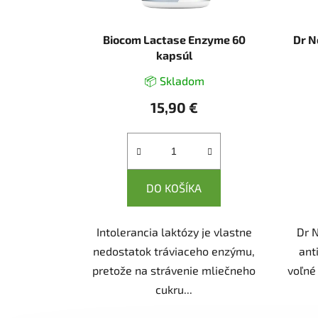
Biocom Lactase Enzyme 60
Dr N
kapsúl
📦 Skladom
15,90 €
DO KOŠÍKA
Intolerancia laktózy je vlastne
Dr 
nedostatok tráviaceho enzýmu,
ant
pretože na strávenie mliečneho
voľné
cukru...