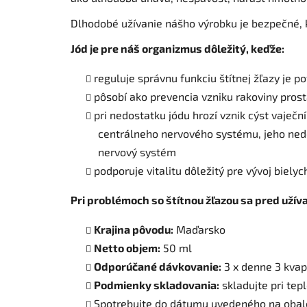
Dlhodobé užívanie nášho výrobku je bezpečné, ke
Jód je pre náš organizmus dôležitý, keďže:
reguluje správnu funkciu štítnej žľazy
je po
pôsobí ako prevencia vzniku rakoviny pros
pri nedostatku jódu hrozí vznik cýst vaječn
centrálneho nervového systému, jeho ned
nervový systém
podporuje vitalitu
dôležitý pre vývoj bielyc
Pri problémoch so štítnou žľazou sa pred uží
Krajina pôvodu:
Maďarsko
Netto objem:
50 ml
Odporúčané dávkovanie:
3 x denne 3 kvap
Podmienky skladovania:
skladujte pri tep
Spotrebujte do dátumu uvedeného na obal