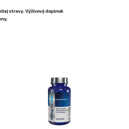
tej stravy. Výživový doplnok
eny.