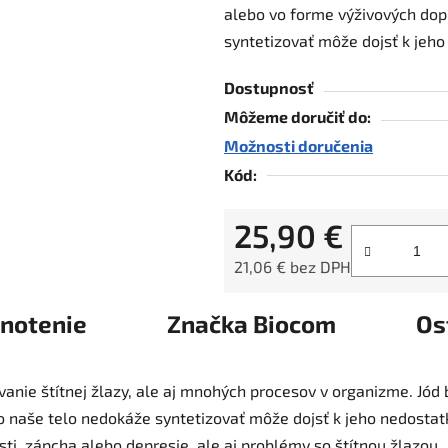
alebo vo forme výživových dop
z
syntetizovať môže dojsť k jeho
5
hviezdičiek.
Dostupnosť
Môžeme doručiť do:
Možnosti doručenia
Kód:
25,90 €
21,06 € bez DPH
Jednotková cena:
notenie
Značka
Biocom
Os
vanie štítnej žlazy, ale aj mnohých procesov v organizme. Jód 
o naše telo nedokáže syntetizovať môže dojsť k jeho nedostat
i, zápcha alebo depresie, ale aj problémy so štítnou žlazou.