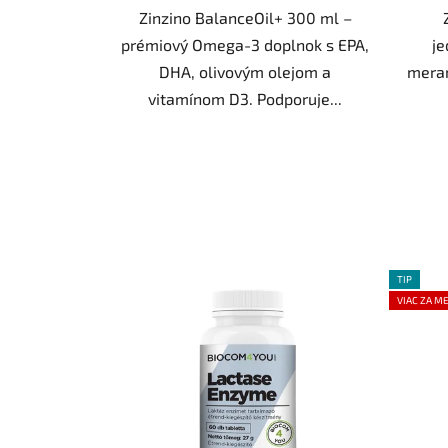
Zinzino BalanceOil+ 300 ml –
prémiový Omega-3 doplnok s EPA,
je
DHA, olivovým olejom a
meran
vitamínom D3. Podporuje...
TIP
VIAC ZA M