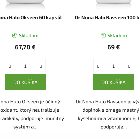
ona Halo Okseen 60 kapsúl
Dr Nona Halo Ravseen 100 
📦 Skladom
📦 Skladom
67,70 €
69 €
DO KOŠÍKA
DO KOŠÍKA
Nona Halo Okseen je účinný
Dr Nona Halo Ravseen je vý
ioxidant, ktorý neutralizuje
doplnok s omega mastn
 radikály, podporuje imunitný
kyselinami a vitamínom E, 
systém a...
podporuje...