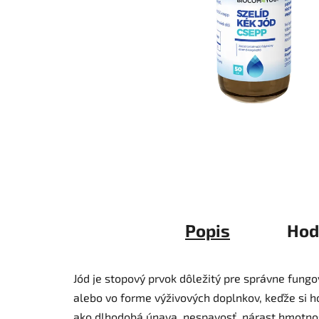
Popis
Hod
Jód je stopový prvok dôležitý pre správne fungo
alebo vo forme výživových doplnkov, keďže si h
ako dlhodobá únava, nespavosť, nárast hmotnost