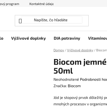
ový program
Kontaktné údaje
Hodnotenie obchodu
lo
Výživové doplnky
DIA potraviny
Vitamíno
Domov
/
Výživové doplnky
/
Biocom
Biocom jemné
50ml
Priemerné
Neohodnotené
Podrobnosti ho
hodnotenie
Značka:
Biocom
produktu
Jód je stopový prvok dôležitý p
je
mnohých procesov v organizme.
0,0