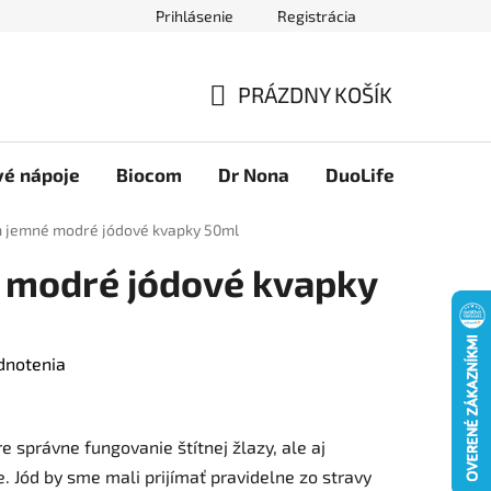
Prihlásenie
Registrácia
Novinky
Ako nakupovať
Obchodné podmienky
Podmie
PRÁZDNY KOŠÍK
NÁKUPNÝ
KOŠÍK
vé nápoje
Biocom
Dr Nona
DuoLife
Foreve
 jemné modré jódové kvapky 50ml
 modré jódové kvapky
dnotenia
re správne fungovanie štítnej žlazy, ale aj
 Jód by sme mali prijímať pravidelne zo stravy