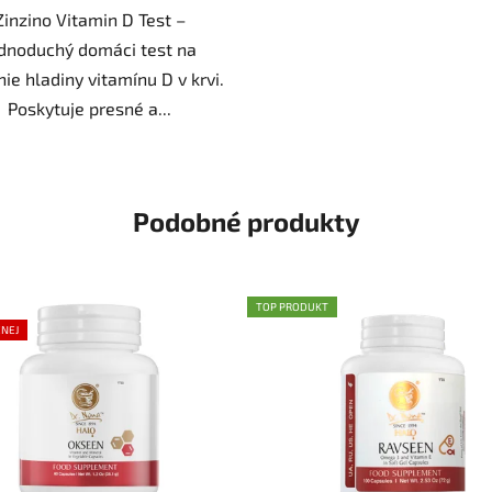
Zinzino Vitamin D Test –
dnoduchý domáci test na
ie hladiny vitamínu D v krvi.
Poskytuje presné a...
Podobné produkty
TOP PRODUKT
ENEJ