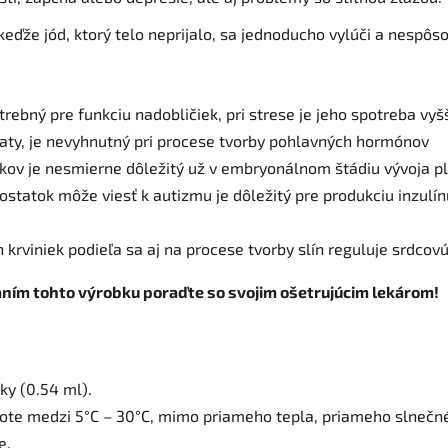
ďže jód, ktorý telo neprijalo, sa jednoducho vylúči a nespôso
trebný pre funkciu nadobličiek, pri strese je jeho spotreba vyš
taty, je nevyhnutný pri procese tvorby pohlavných hormónov
íkov
je nesmierne dôležitý už v embryonálnom štádiu vývoja pl
ostatok môže viesť k autizmu
je dôležitý pre produkciu inzulí
h krviniek
podieľa sa aj na procese tvorby slín
reguluje srdcovú
vaním tohto výrobku poraďte so svojim ošetrujúcim lekárom!
ky (0.54 ml).
lote medzi 5°C – 30°C, mimo priameho tepla, priameho slnečnéh
e.