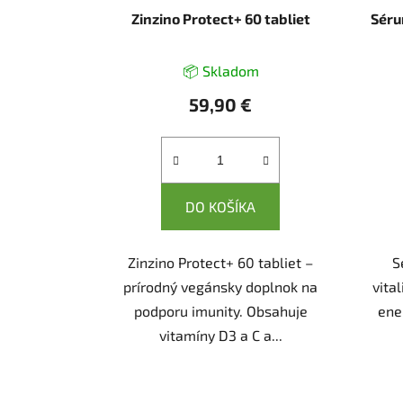
Zinzino Protect+ 60 tabliet
Séru
📦 Skladom
59,90 €
DO KOŠÍKA
Zinzino Protect+ 60 tabliet –
S
prírodný vegánsky doplnok na
vita
podporu imunity. Obsahuje
ene
vitamíny D3 a C a...