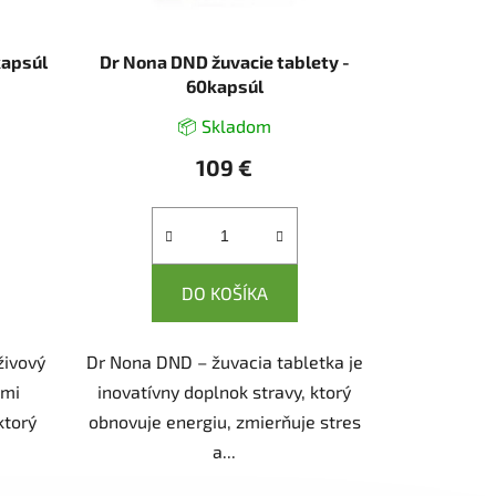
kapsúl
Dr Nona DND žuvacie tablety -
60kapsúl
📦 Skladom
109 €
DO KOŠÍKA
živový
Dr Nona DND – žuvacia tabletka je
ými
inovatívny doplnok stravy, ktorý
ktorý
obnovuje energiu, zmierňuje stres
a...