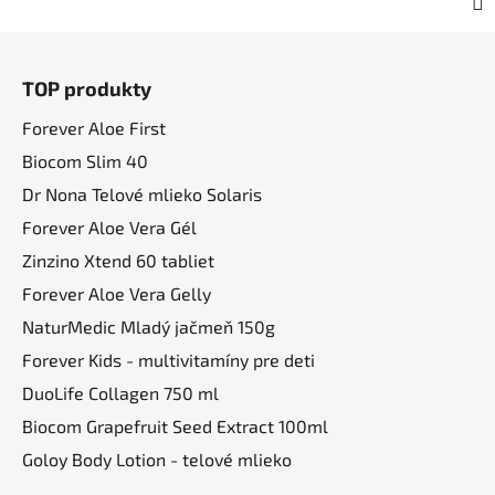
Z
á
TOP produkty
p
ä
Forever Aloe First
t
Biocom Slim 40
i
Dr Nona Telové mlieko Solaris
e
Forever Aloe Vera Gél
Zinzino Xtend 60 tabliet
Forever Aloe Vera Gelly
NaturMedic Mladý jačmeň 150g
Forever Kids - multivitamíny pre deti
DuoLife Collagen 750 ml
Biocom Grapefruit Seed Extract 100ml
Goloy Body Lotion - telové mlieko