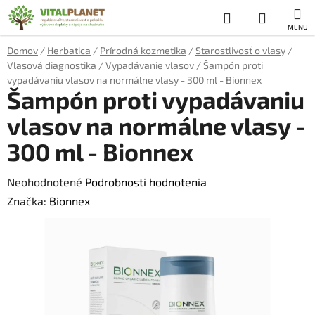
Prejsť
Hľadať
NÁKUP
na
obsah
KOŠÍK
Domov
/
Herbatica
/
Prírodná kozmetika
/
Starostlivosť o vlasy
/
Vlasová diagnostika
/
Vypadávanie vlasov
/
Šampón proti
vypadávaniu vlasov na normálne vlasy - 300 ml - Bionnex
Šampón proti vypadávaniu
vlasov na normálne vlasy -
300 ml - Bionnex
Priemerné
Neohodnotené
Podrobnosti hodnotenia
hodnotenie
Značka:
Bionnex
produktu
je
0,0
z
5
hviezdičiek.