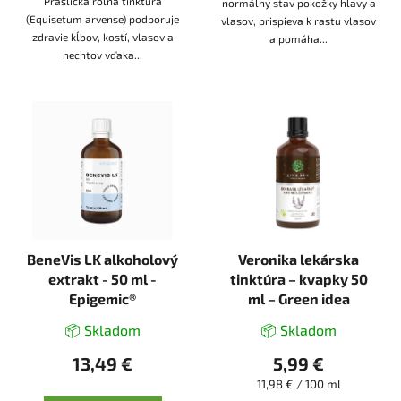
Praslička roľná tinktúra
normálny stav pokožky hlavy a
(Equisetum arvense) podporuje
vlasov, prispieva k rastu vlasov
zdravie kĺbov, kostí, vlasov a
a pomáha...
nechtov vďaka...
BeneVis LK alkoholový
Veronika lekárska
extrakt - 50 ml -
tinktúra – kvapky 50
Epigemic®
ml – Green idea
📦 Skladom
📦 Skladom
13,49 €
5,99 €
Jednotková
11,98 € / 100 ml
cena: