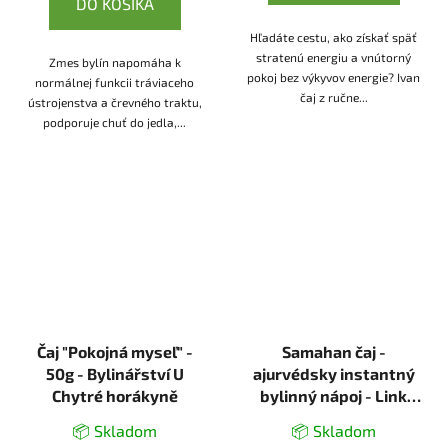
DO KOŠÍKA
Hľadáte cestu, ako získať späť
stratenú energiu a vnútorný
Zmes bylín napomáha k
pokoj bez výkyvov energie? Ivan
normálnej funkcii tráviaceho
čaj z ručne...
ústrojenstva a črevného traktu,
podporuje chuť do jedla,...
Čaj "Pokojná myseľ" -
Samahan čaj -
50g - Bylinářství U
ajurvédsky instantný
Chytré horákyně
bylinný nápoj - Link
Natural
📦 Skladom
📦 Skladom