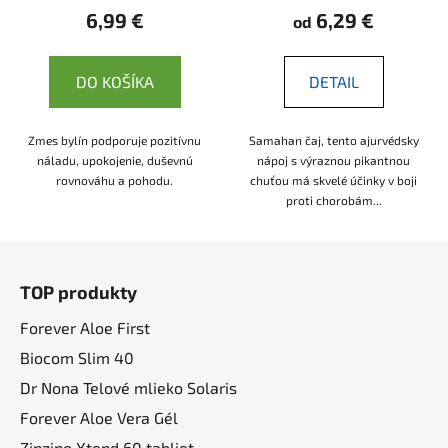
6,99 €
6,29 €
od
DO KOŠÍKA
DETAIL
Zmes bylín podporuje pozitívnu
Samahan čaj, tento ajurvédsky
náladu, upokojenie, duševnú
nápoj s výraznou pikantnou
rovnováhu a pohodu.
chuťou má skvelé účinky v boji
proti chorobám...
Z
á
TOP produkty
p
ä
Forever Aloe First
t
Biocom Slim 40
i
Dr Nona Telové mlieko Solaris
e
Forever Aloe Vera Gél
Zinzino Xtend 60 tabliet