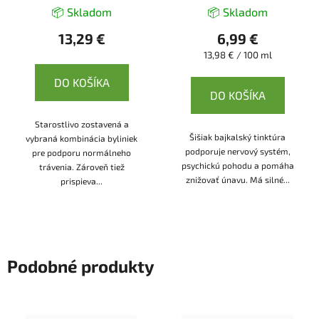
📦 Skladom
📦 Skladom
13,29 €
6,99 €
Jednotková
13,98 € / 100 ml
cena:
DO KOŠÍKA
DO KOŠÍKA
Starostlivo zostavená a
Šišiak bajkalský tinktúra
vybraná kombinácia byliniek
podporuje nervový systém,
pre podporu normálneho
psychickú pohodu a pomáha
trávenia. Zároveň tiež
znižovať únavu. Má silné...
prispieva...
Podobné produkty