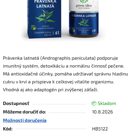
Právenka latnatá (Andrographis paniculata) podporuje
imunitný systém, detoxikáciu a normálnu činnosť pečene.
Má antioxidačné účinky, pomáha udržiavať správnu hladinu
cukru v krvi a prispieva k celkovej vitalite organizmu.
Vhodná aj ako adaptogén pri zvýšenej záťaži.
Dostupnosť
📦 Skladom
Môžeme doručiť do:
10.8.2026
Možnosti doručenia
Kód:
HB5122