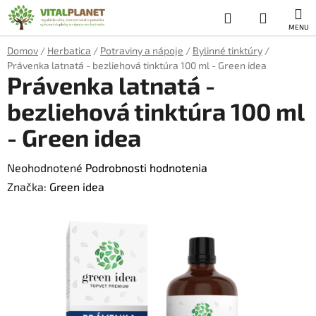
Prejsť
Hľadať
NÁKUP
na
obsah
KOŠÍK
Domov
/
Herbatica
/
Potraviny a nápoje
/
Bylinné tinktúry
/
Právenka latnatá - bezliehová tinktúra 100 ml - Green idea
Právenka latnatá -
bezliehová tinktúra 100 ml
- Green idea
Priemerné
Neohodnotené
Podrobnosti hodnotenia
hodnotenie
Značka:
Green idea
produktu
je
0,0
z
5
hviezdičiek.