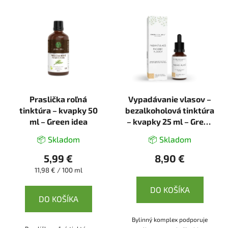
Praslička roľná
Vypadávanie vlasov –
tinktúra – kvapky 50
bezalkoholová tinktúra
ml – Green idea
– kvapky 25 ml – Green
idea
📦 Skladom
📦 Skladom
5,99 €
8,90 €
Jednotková
11,98 € / 100 ml
cena:
DO KOŠÍKA
DO KOŠÍKA
Bylinný komplex podporuje