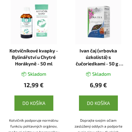
Kotvičníkové kvapky -
Ivan čaj (vrbovka
Bylinářství u Chytré
úzkolistá) s
Horákyně - 50 ml
čučoriedkami - 50 g -
Estvita
📦 Skladom
📦 Skladom
12,99 €
6,99 €
DO KOŠÍKA
DO KOŠÍKA
Kotvičník podporuje normálnu
Doprajte svojim očiam
funkciu pohlavných orgánov,
zaslúžený oddych a podporte
močovej sústavy a hormonálnu
svoje cievy silou divokých