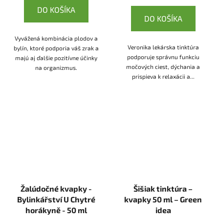
DO KOŠÍKA
DO KOŠÍKA
Vyvážená kombinácia plodov a
Veronika lekárska tinktúra
bylín, ktoré podporia váš zrak a
podporuje správnu funkciu
majú aj ďalšie pozitívne účinky
močových ciest, dýchania a
na organizmus.
prispieva k relaxácii a...
Žalúdočné kvapky -
Šišiak tinktúra –
Bylinkářství U Chytré
kvapky 50 ml – Green
horákyně - 50 ml
idea