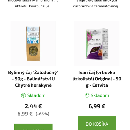
aktivitu. Povzbudzuje...
čučoriedok a fermentovanej...
Bylinný čaj "Žalúdočný"
Ivan čaj (vrbovka
- 50g - Bylinářství U
úzkolistá) Original - 50
Chytré horákyně
g - Estvita
📦 Skladom
📦 Skladom
2,44 €
6,99 €
6,99 €
(–65 %)
DO KOŠÍKA