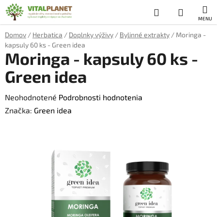
Prejsť
Hľadať
NÁKUP
na
obsah
KOŠÍK
Domov
/
Herbatica
/
Doplnky výživy
/
Bylinné extrakty
/
Moringa -
kapsuly 60 ks - Green idea
Moringa - kapsuly 60 ks -
Green idea
Priemerné
Neohodnotené
Podrobnosti hodnotenia
hodnotenie
Značka:
Green idea
produktu
je
0,0
z
5
hviezdičiek.