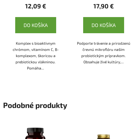
12,09 €
17,90 €
DO KOŠÍKA
DO KOŠÍKA
Komplex s bioaktívnym
Podporte trávenie a prirodzenú
chrómom, vitamínom C, B-
črevnú mikroflóru naším
komplexom, škoricou a
probiotickým prípravkom.
prebiotickou vlákninou.
Obsahuje živé kultúry,...
Pomáha...
Podobné produkty