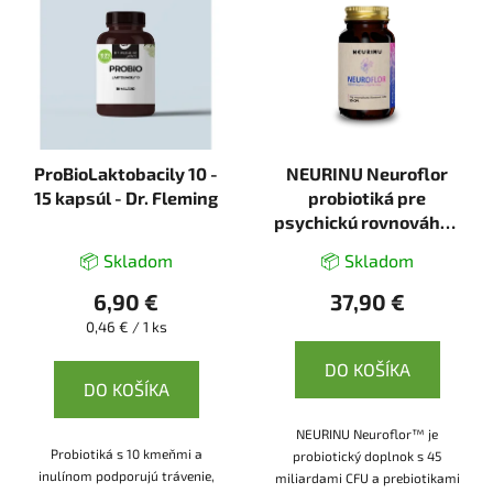
ProBioLaktobacily 10 -
NEURINU Neuroflor
15 kapsúl - Dr. Fleming
probiotiká pre
psychickú rovnováhu -
50 kapsúl
📦 Skladom
📦 Skladom
6,90 €
37,90 €
Jednotková
0,46 € / 1 ks
cena:
DO KOŠÍKA
DO KOŠÍKA
NEURINU Neuroflor™ je
Probiotiká s 10 kmeňmi a
probiotický doplnok s 45
inulínom podporujú trávenie,
miliardami CFU a prebiotikami