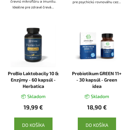
črevnú mikroflóru a imunitu.
pre psychickú rovnováhu cez...
Ideálne pre zdravé črevá...
ProBio Laktobacily 10 &
Probiotikum GREEN 11+
Enzýmy - 60 kapsúl -
- 30 kapsúl - Green
Herbatica
idea
📦 Skladom
📦 Skladom
19,99 €
18,90 €
DO KOŠÍKA
DO KOŠÍKA