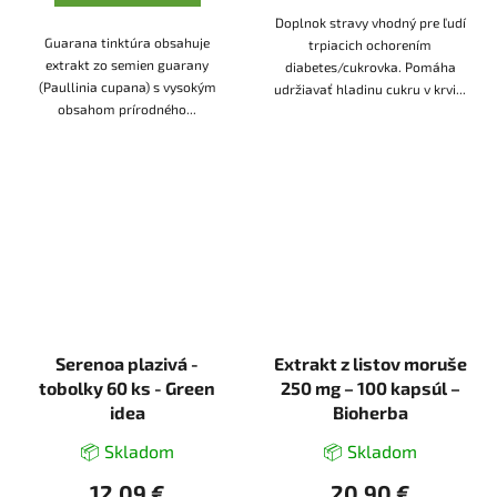
Doplnok stravy vhodný pre ľudí
Guarana tinktúra obsahuje
trpiacich ochorením
extrakt zo semien guarany
diabetes/cukrovka. Pomáha
(Paullinia cupana) s vysokým
udržiavať hladinu cukru v krvi...
obsahom prírodného...
Serenoa plazivá -
Extrakt z listov moruše
tobolky 60 ks - Green
250 mg – 100 kapsúl –
idea
Bioherba
📦 Skladom
📦 Skladom
12,09 €
20,90 €