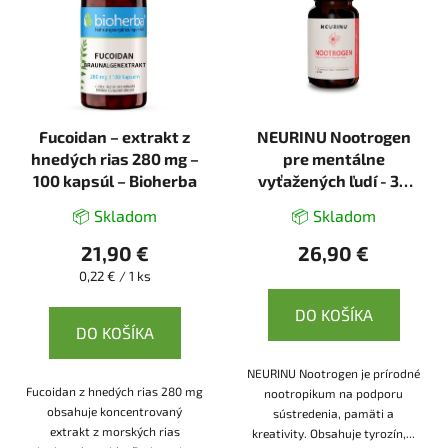
Fucoidan – extrakt z
NEURINU Nootrogen
hnedých rias 280 mg –
pre mentálne
100 kapsúl – Bioherba
vyťažených ľudí - 30
kapsúl
📦 Skladom
📦 Skladom
21,90 €
26,90 €
Jednotková
0,22 € / 1 ks
cena:
DO KOŠÍKA
DO KOŠÍKA
NEURINU Nootrogen je prírodné
Fucoidan z hnedých rias 280 mg
nootropikum na podporu
obsahuje koncentrovaný
sústredenia, pamäti a
extrakt z morských rias
kreativity. Obsahuje tyrozín,...