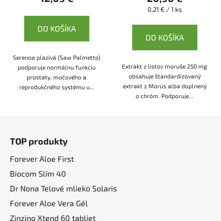
Jednotková
0,21 € / 1 ks
cena:
DO KOŠÍKA
DO KOŠÍKA
Serenoa plazivá (Saw Palmetto)
Extrakt z listov moruše 250 mg
podporuje normálnu funkciu
obsahuje štandardizovaný
prostaty, močového a
extrakt z Morus alba doplnený
reprodukčného systému u...
o chróm. Podporuje...
Z
á
TOP produkty
p
ä
Forever Aloe First
t
Biocom Slim 40
i
Dr Nona Telové mlieko Solaris
e
Forever Aloe Vera Gél
Zinzino Xtend 60 tabliet