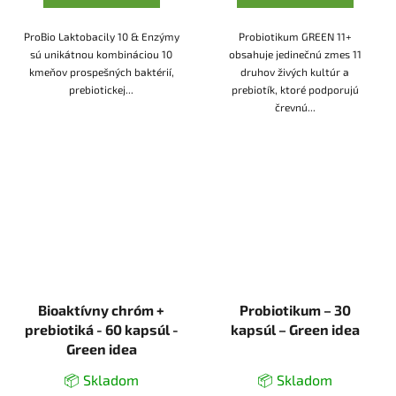
ProBio Laktobacily 10 & Enzýmy
Probiotikum GREEN 11+
sú unikátnou kombináciou 10
obsahuje jedinečnú zmes 11
kmeňov prospešných baktérií,
druhov živých kultúr a
prebiotickej...
prebiotík, ktoré podporujú
črevnú...
Bioaktívny chróm +
Probiotikum – 30
prebiotiká - 60 kapsúl -
kapsúl – Green idea
Green idea
📦 Skladom
📦 Skladom