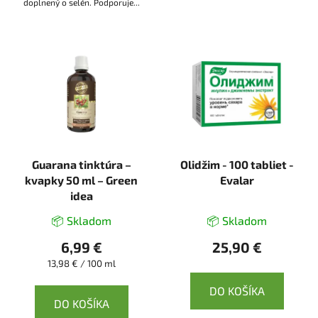
doplnený o selén. Podporuje...
Guarana tinktúra –
Olidžim - 100 tabliet -
kvapky 50 ml – Green
Evalar
idea
📦 Skladom
📦 Skladom
6,99 €
25,90 €
Jednotková
13,98 € / 100 ml
cena:
DO KOŠÍKA
DO KOŠÍKA