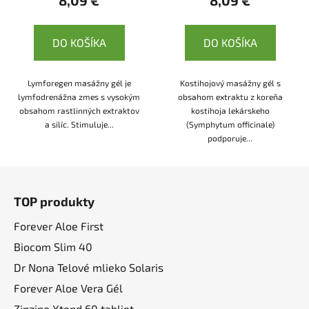
DO KOŠÍKA
DO KOŠÍKA
Lymforegen masážny gél je
Kostihojový masážny gél s
lymfodrenážna zmes s vysokým
obsahom extraktu z koreňa
obsahom rastlinných extraktov
kostihoja lekárskeho
a silíc. Stimuluje...
(Symphytum officinale)
podporuje...
Z
á
TOP produkty
p
ä
Forever Aloe First
t
Biocom Slim 40
i
Dr Nona Telové mlieko Solaris
e
Forever Aloe Vera Gél
Zinzino Xtend 60 tabliet