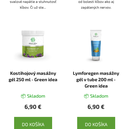
svalové napätie a stuhnutosť
od bolesti kĺbov ako aj
kĺbov. Či už ste...
zapálených nervov.
Kostihojový masážny
Lymforegen masážny
gél 250 ml - Green idea
gél v tube 200 ml -
Green idea
📦 Skladom
📦 Skladom
6,90 €
6,90 €
DO KOŠÍKA
DO KOŠÍKA