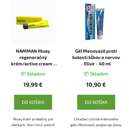
NAMMAN Muay
Gél Menovazil proti
regeneračný
bolesti kĺbov a nervov
krém/active cream -
- Elixir - 40 ml
100 g - Namman Muay
📦 Skladom
📦 Skladom
19,99 €
10,90 €
DO KOŠÍKA
DO KOŠÍKA
Muay krém je ideálny pre
Chladiaci účinok krémového
všetkých, ktorí chcú uvoľniť
gélu Menovazil podporuje úľavu