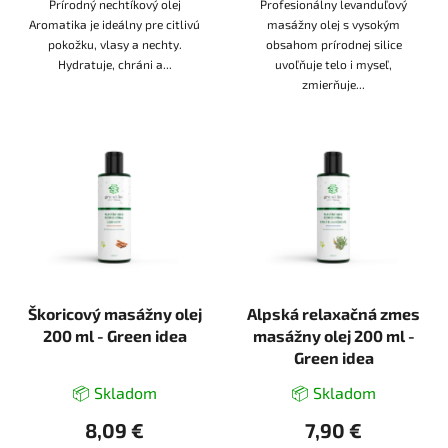
Prírodný nechtíkový olej
Profesionálny levanduľový
Aromatika je ideálny pre citlivú
masážny olej s vysokým
pokožku, vlasy a nechty.
obsahom prírodnej silice
Hydratuje, chráni a...
uvoľňuje telo i myseľ,
zmierňuje...
Škoricový masážny olej
Alpská relaxačná zmes
200 ml - Green idea
masážny olej 200 ml -
Green idea
📦 Skladom
📦 Skladom
8,09 €
7,90 €