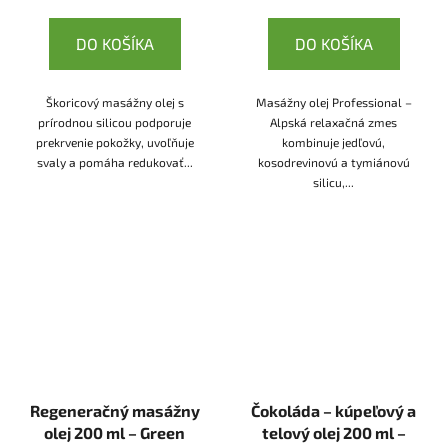
DO KOŠÍKA
DO KOŠÍKA
Škoricový masážny olej s
Masážny olej Professional –
prírodnou silicou podporuje
Alpská relaxačná zmes
prekrvenie pokožky, uvoľňuje
kombinuje jedľovú,
svaly a pomáha redukovať...
kosodrevinovú a tymiánovú
silicu,...
Regeneračný masážny
Čokoláda – kúpeľový a
olej 200 ml – Green
telový olej 200 ml –