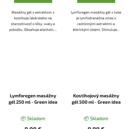
Masážny gél s extraktom z
Lymforegen masážny gél v tube
kostihoja lekárskeho na
je lymfodrenážna zmes s
starostlivosť o kĺby, svaly a
rastlinnými extraktmi a
pokožku. Obsahuje alantoín,...
éterickými olejmi. Stimuluje...
Lymforegen masážny
Kostihojový masážny
gél 250 ml - Green idea
gél 500 ml - Green idea
📦 Skladom
📦 Skladom
8,09 €
8,09 €