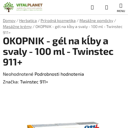
Prejsť
Hľadať
NÁKUP
na
obsah
KOŠÍK
Domov
/
Herbatica
/
Prírodná kozmetika
/
Masážne pomôcky
/
Masážne krémy
/
OKOPNIK - gél na kĺby a svaly - 100 ml - Twinstec
911+
OKOPNIK - gél na kĺby a
svaly - 100 ml - Twinstec
911+
Priemerné
Neohodnotené
Podrobnosti hodnotenia
hodnotenie
Značka:
Twinstec 911+
produktu
je
0,0
z
5
hviezdičiek.