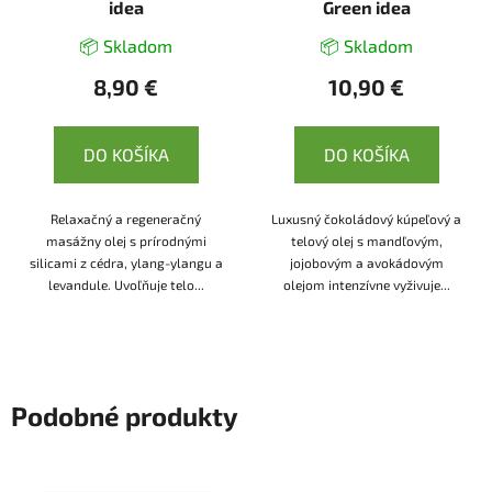
idea
Green idea
📦 Skladom
📦 Skladom
8,90 €
10,90 €
DO KOŠÍKA
DO KOŠÍKA
Relaxačný a regeneračný
Luxusný čokoládový kúpeľový a
masážny olej s prírodnými
telový olej s mandľovým,
silicami z cédra, ylang-ylangu a
jojobovým a avokádovým
levandule. Uvoľňuje telo...
olejom intenzívne vyživuje...
Podobné produkty