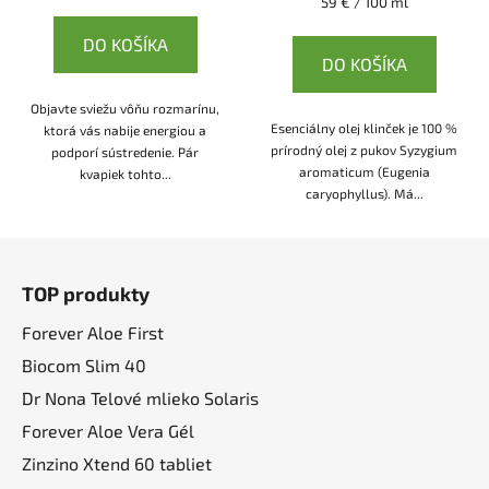
Jednotková
59 € / 100 ml
cena:
DO KOŠÍKA
DO KOŠÍKA
Objavte sviežu vôňu rozmarínu,
Esenciálny olej klinček je 100 %
ktorá vás nabije energiou a
prírodný olej z pukov Syzygium
podporí sústredenie. Pár
aromaticum (Eugenia
kvapiek tohto...
caryophyllus). Má...
Z
á
TOP produkty
p
ä
Forever Aloe First
t
Biocom Slim 40
i
Dr Nona Telové mlieko Solaris
e
Forever Aloe Vera Gél
Zinzino Xtend 60 tabliet