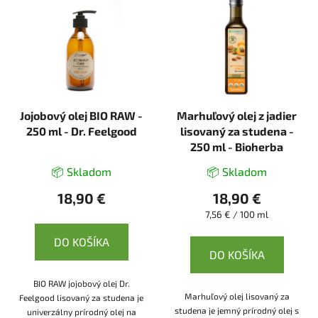
Jojobový olej BIO RAW -
Marhuľový olej z jadier
250 ml - Dr. Feelgood
lisovaný za studena -
250 ml - Bioherba
📦 Skladom
📦 Skladom
18,90 €
18,90 €
Jednotková
7,56 € / 100 ml
cena:
DO KOŠÍKA
DO KOŠÍKA
BIO RAW jojobový olej Dr.
Marhuľový olej lisovaný za
Feelgood lisovaný za studena je
studena je jemný prírodný olej s
univerzálny prírodný olej na