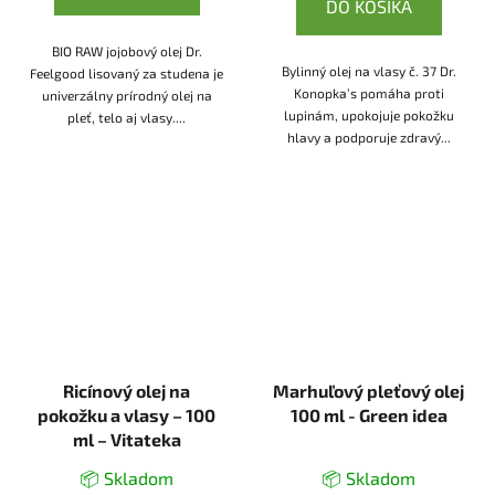
DO KOŠÍKA
BIO RAW jojobový olej Dr.
Bylinný olej na vlasy č. 37 Dr.
Feelgood lisovaný za studena je
Konopka’s pomáha proti
univerzálny prírodný olej na
lupinám, upokojuje pokožku
pleť, telo aj vlasy....
hlavy a podporuje zdravý...
Ricínový olej na
Marhuľový pleťový olej
pokožku a vlasy – 100
100 ml - Green idea
ml – Vitateka
📦 Skladom
📦 Skladom