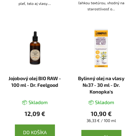
ľahkou textúrou, vhodný na
pleť, telo aj vlasy....
starostlivosť o...
Jojobový olej BIO RAW -
Bylinný olej na vlasy
100 ml - Dr. Feelgood
№37 - 30 ml - Dr.
Konopka's
📦 Skladom
📦 Skladom
12,09 €
10,90 €
Jednotková
36,33 € / 100 ml
cena:
DO KOŠÍKA