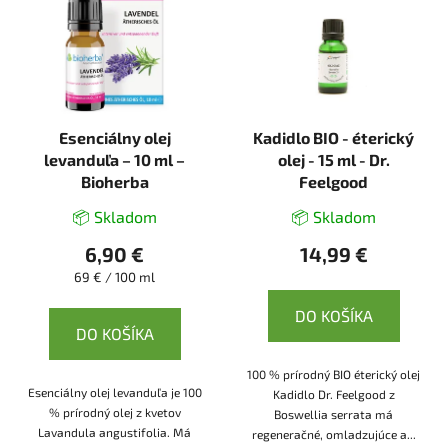
Esenciálny olej
Kadidlo BIO - éterický
levanduľa – 10 ml –
olej - 15 ml - Dr.
Bioherba
Feelgood
📦 Skladom
📦 Skladom
6,90 €
14,99 €
Jednotková
69 € / 100 ml
cena:
DO KOŠÍKA
DO KOŠÍKA
100 % prírodný BIO éterický olej
Esenciálny olej levanduľa je 100
Kadidlo Dr. Feelgood z
% prírodný olej z kvetov
Boswellia serrata má
Lavandula angustifolia. Má
regeneračné, omladzujúce a...