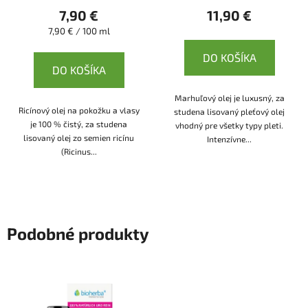
7,90 €
11,90 €
Jednotková
7,90 € / 100 ml
cena:
DO KOŠÍKA
DO KOŠÍKA
Marhuľový olej je luxusný, za
Ricínový olej na pokožku a vlasy
studena lisovaný pleťový olej
je 100 % čistý, za studena
vhodný pre všetky typy pleti.
lisovaný olej zo semien ricínu
Intenzívne...
(Ricinus...
Podobné produkty