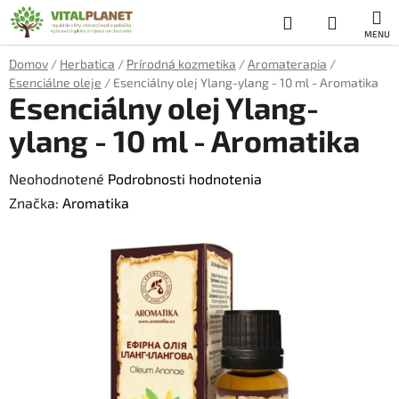
Prejsť
Hľadať
NÁKUP
na
obsah
KOŠÍK
Domov
/
Herbatica
/
Prírodná kozmetika
/
Aromaterapia
/
Esenciálne oleje
/
Esenciálny olej Ylang-ylang - 10 ml - Aromatika
Esenciálny olej Ylang-
ylang - 10 ml - Aromatika
Priemerné
Neohodnotené
Podrobnosti hodnotenia
hodnotenie
Značka:
Aromatika
produktu
je
0,0
z
5
hviezdičiek.