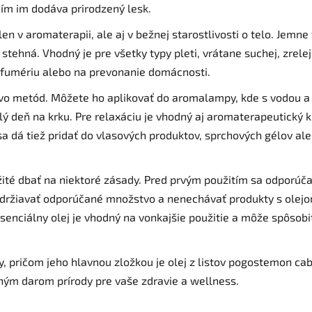
 čím im dodáva prirodzený lesk.
e len v aromaterapii, ale aj v bežnej starostlivosti o telo. Je
i stehná. Vhodný je pre všetky typy pleti, vrátane suchej, zrel
parfumériu alebo na prevonanie domácnosti.
tvo metód. Môžete ho aplikovať do aromalampy, kde s vodou a
lý deň na krku. Pre relaxáciu je vhodný aj aromaterapeutický 
ej sa dá tiež pridať do vlasových produktov, sprchových gélov
žité dbať na niektoré zásady. Pred prvým použitím sa odporúča
 dodržiavať odporúčané množstvo a nenechávať produkty s olej
enciálny olej je vhodný na vonkajšie použitie a môže spôsobiť 
y, pričom jeho hlavnou zložkou je olej z listov pogostemon cab
ným darom prírody pre vaše zdravie a wellness.