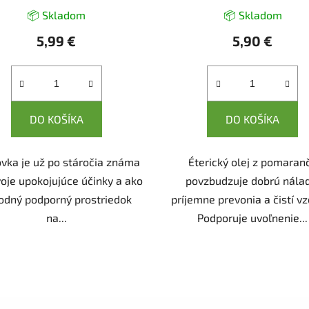
📦 Skladom
📦 Skladom
5,99 €
5,90 €
DO KOŠÍKA
DO KOŠÍKA
ka je už po stáročia známa
Éterický olej z pomaran
voje upokojujúce účinky a ako
povzbudzuje dobrú nála
rodný podporný prostriedok
príjemne prevonia a čistí v
na...
Podporuje uvoľnenie...