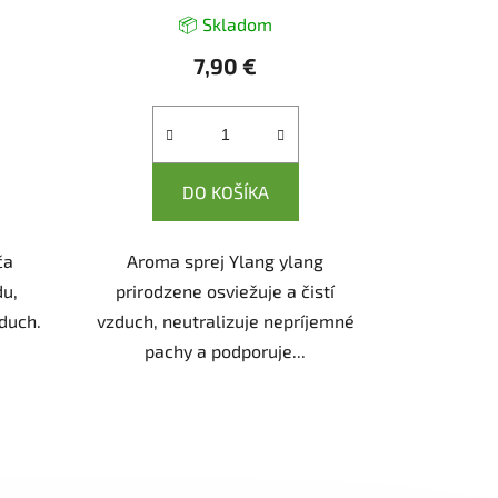
📦 Skladom
7,90 €
DO KOŠÍKA
ča
Aroma sprej Ylang ylang
du,
prirodzene osviežuje a čistí
zduch.
vzduch, neutralizuje nepríjemné
pachy a podporuje...