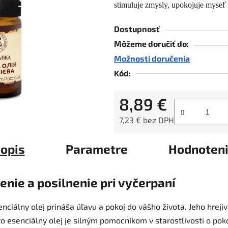
stimuluje zmysly, upokojuje myseľ 
0,0
z
Dostupnosť
5
Môžeme doručiť do:
hviezdičiek.
Možnosti doručenia
Kód:
8,89 €
7,23 € bez DPH
Jednotková cena:
opis
Parametre
Hodnoten
enie a posilnenie pri vyčerpaní
enciálny olej prináša úľavu a pokoj do vášho života. Jeho hre
nto esenciálny olej je silným pomocníkom v starostlivosti o po