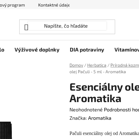
ový program
Kontaktné údaje
Hodnotenie obchodu
lo
Výživové doplnky
DIA potraviny
Vitamíno
Domov
/
Herbatica
/
Prírodná kozm
olej Pačuli - 5 ml - Aromatika
Esenciálny olej
Aromatika
Priemerné
Neohodnotené
Podrobnosti ho
hodnotenie
Značka:
Aromatika
produktu
Pačuli esenciálny olej od Aromatika
je