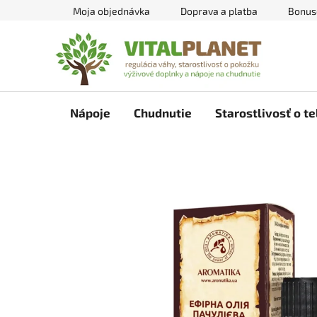
Prejsť
Moja objednávka
Doprava a platba
Bonus
na
obsah
Nápoje
Chudnutie
Starostlivosť o te