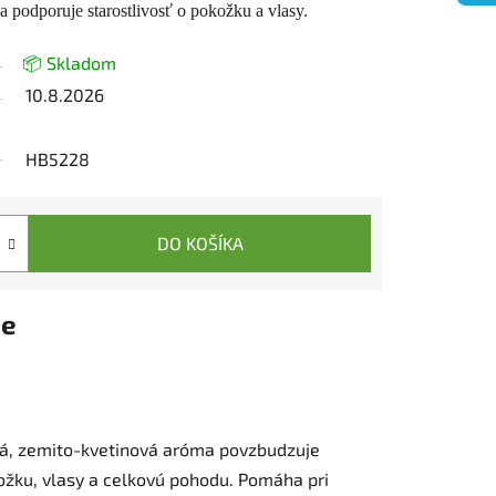
a podporuje starostlivosť o pokožku a vlasy.
📦 Skladom
10.8.2026
HB5228
DO KOŠÍKA
ie
jivá, zemito-kvetinová aróma povzbudzuje
kožku, vlasy a celkovú pohodu. Pomáha pri