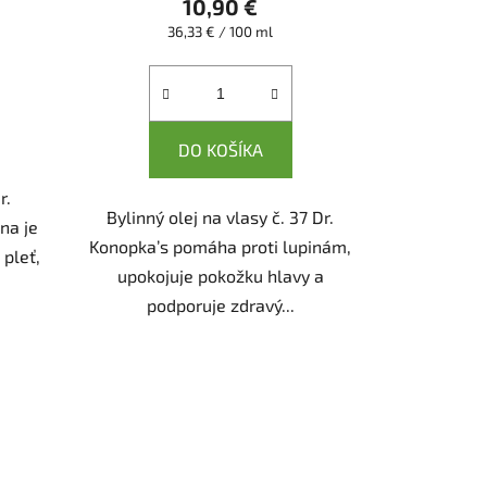
10,90 €
Jednotková
36,33 € / 100 ml
cena:
DO KOŠÍKA
r.
Bylinný olej na vlasy č. 37 Dr.
na je
Konopka’s pomáha proti lupinám,
 pleť,
upokojuje pokožku hlavy a
podporuje zdravý...