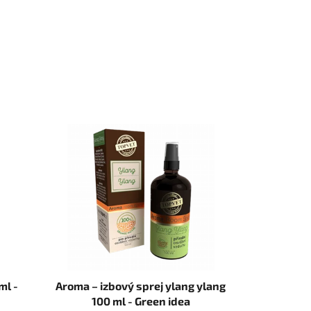
ml -
Aroma – izbový sprej ylang ylang
100 ml - Green idea