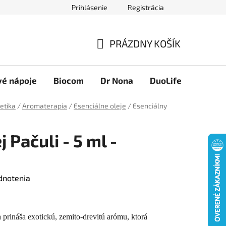
Prihlásenie
Registrácia
Novinky
Ako nakupovať
Obchodné podmienky
Podmie
PRÁZDNY KOŠÍK
NÁKUPNÝ
KOŠÍK
vé nápoje
Biocom
Dr Nona
DuoLife
Foreve
etika
/
Aromaterapia
/
Esenciálne oleje
/
Esenciálny
 Pačuli - 5 ml -
dnotenia
 prináša exotickú, zemito-drevitú arómu, ktorá