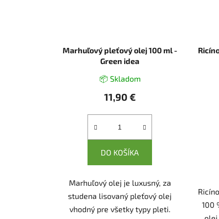
Marhuľový pleťový olej 100 ml -
Ricín
Green idea
📦 Skladom
11,90 €
DO KOŠÍKA
Marhuľový olej je luxusný, za
Ricíno
studena lisovaný pleťový olej
100 
vhodný pre všetky typy pleti.
olej