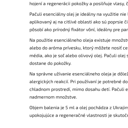
hojení a regenerácii pokožky a posilňuje vlasy,
Pačuli esenciálny olej je ideálny na využitie ni
aplikovaný aj na citlivé oblasti ako sú poprsie č
pôsobí ako prírodný fixátor vôní, ideálny pre 
Na použitie esenciálneho oleja existuje množs
alebo do aróma prívesku, ktorý môžete nosiť ce
média, ako je soľ alebo olivový olej. Pačuli ol
dostane do pokožky.
Na správne užívanie esenciálneho oleja je dôle
alergických reakcií. Pri používaní je potrebné
chladnom prostredí, mimo dosahu detí. Pačuli es
nadmernom množstve.
Objem balenia je 5 ml a olej pochádza z Ukrajin
upokojujúce a regeneračné vlastnosti je skutoč