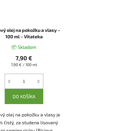
ový olej na pokožku a vlasy –
100 ml – Vitateka
📦 Skladom
7,90 €
Jednotková
7,90 € / 100 ml
cena:
DO KOŠÍKA
vý olej na pokožku a vlasy je
% čistý, za studena lisovaný
 zo semien ricínu (Ricinus...