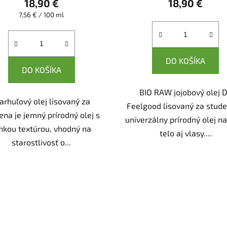
18,90 €
18,90 €
Jednotková
7,56 € / 100 ml
cena:
DO KOŠÍKA
DO KOŠÍKA
BIO RAW jojobový olej D
arhuľový olej lisovaný za
Feelgood lisovaný za stude
ena je jemný prírodný olej s
univerzálny prírodný olej na
hkou textúrou, vhodný na
telo aj vlasy....
starostlivosť o...