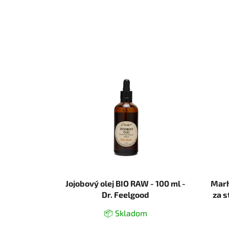
Jojobový olej BIO RAW - 100 ml -
Marh
Dr. Feelgood
za s
📦 Skladom