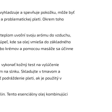
mne vyhladzuje a spevňuje pokožku, môže byť
ej a problematickej pleti. Okrem toho
 teplom uvoľní svoju arómu do vzduchu,
kúpeľ, kde sa olej vmieša do základného
 alebo krémov a pomocou masáže sa účinne
 vykonať kožný test na vylúčenie
om na slnku. Skladujte v tmavom a
podráždenie pleti, ak je použitý v
lin. Tento esenciálny olej kombinujúci