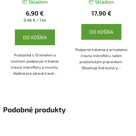
📦 Skladom
📦 Skladom
6,90 €
17,90 €
Jednotková
0,46 € / 1 ks
cena:
DO KOŠÍKA
DO KOŠÍKA
Podporte trávenie a prirodzenú
Probiotiká s 10 kmeňmi a
črevnú mikroflóru naším
inulínom podporujú trávenie,
probiotickým prípravkom.
črevnú mikroflóru a imunitu.
Obsahuje živé kultúry,...
Ideálne pre zdravé črevá...
Podobné produkty