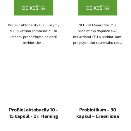
DO KOŠÍKA
DO KOŠÍKA
ProBio Laktobacily 10 & Enzýmy
NEURINU Neuroflor™ je
sú unikátnou kombináciou 10
probiotický doplnok s 45
kmeňov prospešných baktérií,
miliardami CFU a prebiotikami
prebiotickej...
pre psychickú rovnováhu cez...
ProBioLaktobacily 10 -
Probiotikum – 30
15 kapsúl - Dr. Fleming
kapsúl – Green idea