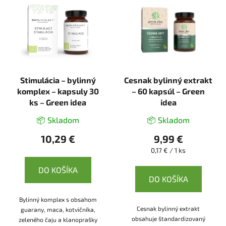
Stimulácia – bylinný
Cesnak bylinný extrakt
komplex – kapsuly 30
– 60 kapsúl – Green
ks – Green idea
idea
📦 Skladom
📦 Skladom
10,29 €
9,99 €
Jednotková
0,17 € / 1 ks
cena:
DO KOŠÍKA
DO KOŠÍKA
Bylinný komplex s obsahom
Cesnak bylinný extrakt
guarany, maca, kotvičníka,
obsahuje štandardizovaný
zeleného čaju a klanoprašky