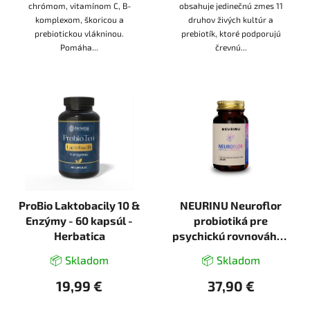
chrómom, vitamínom C, B-
obsahuje jedinečnú zmes 11
komplexom, škoricou a
druhov živých kultúr a
prebiotickou vlákninou.
prebiotík, ktoré podporujú
Pomáha...
črevnú...
ProBio Laktobacily 10 &
NEURINU Neuroflor
Enzýmy - 60 kapsúl -
probiotiká pre
Herbatica
psychickú rovnováhu -
50 kapsúl
📦 Skladom
📦 Skladom
19,99 €
37,90 €