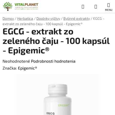
Prejsť
Hľadať
NÁKUP
na
obsah
KOŠÍK
Domov
/
Herbatica
/
Doplnky výživy
/
Bylinné extrakty
/
EGCG -
extrakt zo zeleného čaju - 100 kapsúl - Epigemic®
EGCG - extrakt zo
zeleného čaju - 100 kapsúl
- Epigemic®
Priemerné
Neohodnotené
Podrobnosti hodnotenia
hodnotenie
Značka:
Epigemic®
produktu
je
0,0
z
5
hviezdičiek.