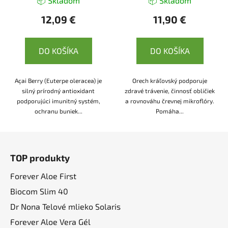
📦 Skladom
📦 Skladom
12,09 €
11,90 €
DO KOŠÍKA
DO KOŠÍKA
Açai Berry (Euterpe oleracea) je
Orech kráľovský podporuje
silný prírodný antioxidant
zdravé trávenie, činnosť obličiek
podporujúci imunitný systém,
a rovnováhu črevnej mikroflóry.
ochranu buniek...
Pomáha...
Z
á
TOP produkty
p
ä
Forever Aloe First
t
Biocom Slim 40
i
Dr Nona Telové mlieko Solaris
e
Forever Aloe Vera Gél