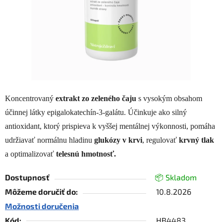
Koncentrovaný
extrakt zo zeleného čaju
s vysokým obsahom
účinnej látky epigalokatechín-3-galátu. Účinkuje ako silný
antioxidant, ktorý prispieva k vyššej mentálnej výkonnosti, pomáha
udržiavať normálnu hladinu
glukózy v krvi
, regulovať
krvný tlak
a optimalizovať
telesnú hmotnosť.
Dostupnosť
📦 Skladom
Môžeme doručiť do:
10.8.2026
Možnosti doručenia
Kód:
HB4483