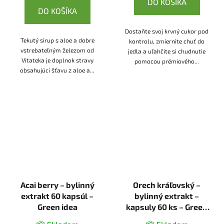
DO KOŠÍKA
DO KOŠÍKA
Dostaňte svoj krvný cukor pod
Tekutý sirup s aloe a dobre
kontrolu, zmiernite chuť do
vstrebateľným železom od
jedla a uľahčite si chudnutie
Vitateka je doplnok stravy
pomocou prémiového...
obsahujúci šťavu z aloe a...
Acai berry – bylinný
Orech kráľovský –
extrakt 60 kapsúl –
bylinný extrakt –
Green idea
kapsuly 60 ks – Green
idea