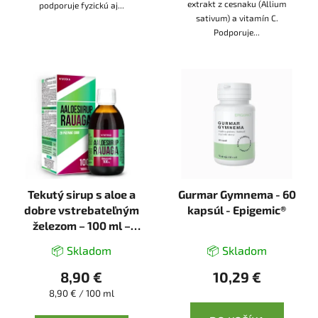
extrakt z cesnaku (Allium
podporuje fyzickú aj...
sativum) a vitamín C.
Podporuje...
Tekutý sirup s aloe a
Gurmar Gymnema - 60
dobre vstrebateľným
kapsúl - Epigemic®
železom – 100 ml –
Vitateka
📦 Skladom
📦 Skladom
8,90 €
10,29 €
Jednotková
8,90 € / 100 ml
cena: