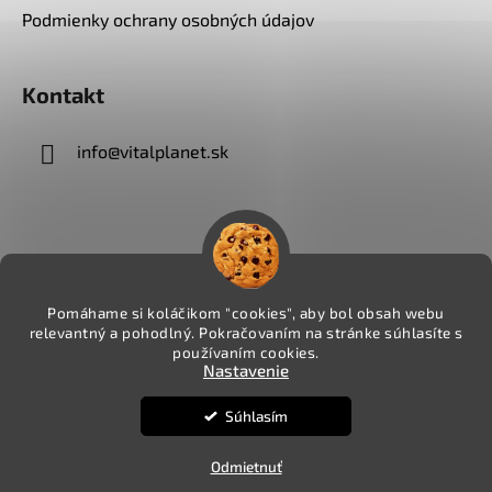
Podmienky ochrany osobných údajov
Kontakt
info
@
vitalplanet.sk
Pomáhame si koláčikom "cookies", aby bol obsah webu
relevantný a pohodlný. Pokračovaním na stránke súhlasíte s
používaním cookies.
Nastavenie
Súhlasím
Vytvoril Shoptet
Copyright 2026
VITALPLANET.sk
. Všetky práva
Odmietnuť
vyhradené.
Upraviť nastavenie cookies