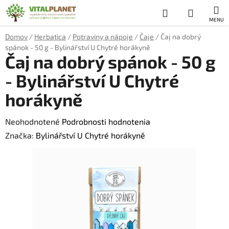
Prejsť
Hľadať
NÁKUP
na
obsah
KOŠÍK
Domov
/
Herbatica
/
Potraviny a nápoje
/
Čaje
/
Čaj na dobrý
spánok - 50 g - Bylinářství U Chytré horákyně
Čaj na dobrý spánok - 50 g
- Bylinářství U Chytré
horákyně
Priemerné
Neohodnotené
Podrobnosti hodnotenia
hodnotenie
Značka:
Bylinářství U Chytré horákyně
produktu
je
0,0
z
5
hviezdičiek.