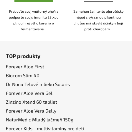
Prebuďte svoj vnútorný oheň a
Samahan čaj, tento ajurvédsky
podporte svoju imunitu šálkou
nápoj s výraznou pikantnou
plnou hrejivého korenia a
chuťou má skvelé účinky v boji
fermentovanej...
proti chorobám...
Z
á
TOP produkty
p
ä
Forever Aloe First
t
Biocom Slim 40
i
Dr Nona Telové mlieko Solaris
e
Forever Aloe Vera Gél
Zinzino Xtend 60 tabliet
Forever Aloe Vera Gelly
NaturMedic Mladý jačmeň 150g
Forever Kids - multivitamíny pre deti