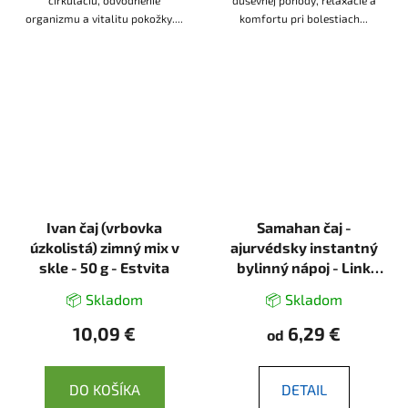
cirkuláciu, odvodnenie
duševnej pohody, relaxácie a
organizmu a vitalitu pokožky....
komfortu pri bolestiach...
Ivan čaj (vrbovka
Samahan čaj -
úzkolistá) zimný mix v
ajurvédsky instantný
skle - 50 g - Estvita
bylinný nápoj - Link
Natural
📦 Skladom
📦 Skladom
10,09 €
6,29 €
od
DO KOŠÍKA
DETAIL