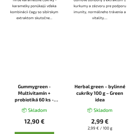
karamelky ponúkajú vďaka
kurkumy a zázvoru pre podporu
kombinácii čagy so sibírskym
imunity, normálneho trávenia a
extraktom skutočne...
vitality....
Gummygreen -
Herbal green – bylinné
Multivitamín +
cukríky 100 g – Green
probiotiká 60 ks -
idea
Green idea
📦 Skladom
📦 Skladom
12,90 €
2,99 €
Jednotková
2,99 € / 100 g
cena: