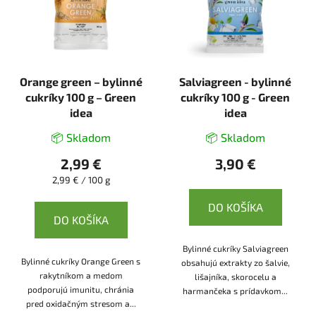
Orange green – bylinné
Salviagreen - bylinné
cukríky 100 g – Green
cukríky 100 g - Green
idea
idea
📦 Skladom
📦 Skladom
2,99 €
3,90 €
Jednotková
2,99 € / 100 g
cena:
DO KOŠÍKA
DO KOŠÍKA
Bylinné cukríky Salviagreen
Bylinné cukríky Orange Green s
obsahujú extrakty zo šalvie,
rakytníkom a medom
lišajníka, skorocelu a
podporujú imunitu, chránia
harmančeka s prídavkom...
pred oxidačným stresom a...