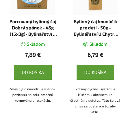
Porcovaný bylinný čaj
Bylinný čaj Imunáčik
Dobrý spánok - 45g
pre deti - 50g -
(15x3g)- Bylinářství U
Bylinářství U Chytré
Chytré horákyně
horákyně
📦 Skladom
📦 Skladom
7,89 €
6,79 €
DO KOŠÍKA
DO KOŠÍKA
Zmes bylín navodzuje spánok,
Zdravý dýchací systém je
pozitívnu náladu, emočnú
kľúčom k aktívnemu a
rovnováhu a relaxáciu.
šťastnému detstvu. Táto čajová
zmes sa postará o to, aby
vaše...