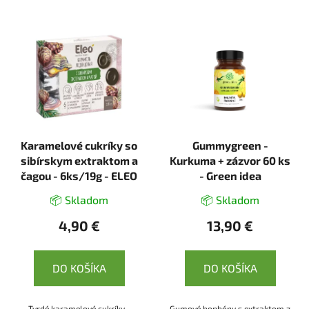
Karamelové cukríky so
Gummygreen -
sibírskym extraktom a
Kurkuma + zázvor 60 ks
čagou - 6ks/19g - ELEO
- Green idea
📦 Skladom
📦 Skladom
4,90 €
13,90 €
DO KOŠÍKA
DO KOŠÍKA
Tvrdé karamelové cukríky -
Gumové bonbóny s extraktom z