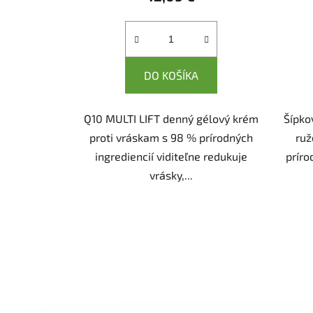
DO KOŠÍKA
Q10 MULTI LIFT denný gélový krém
Šípko
proti vráskam s 98 % prírodných
ruž
ingrediencií viditeľne redukuje
príro
vrásky,...