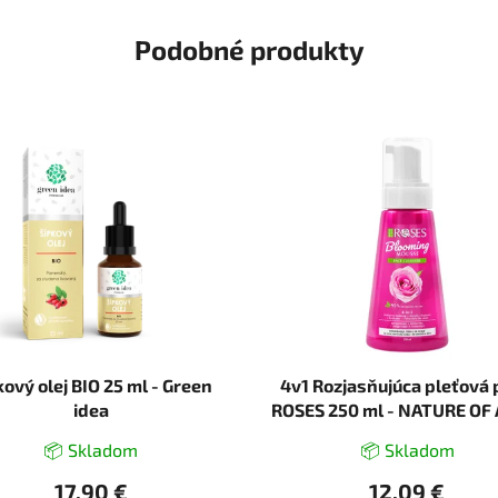
Podobné produkty
kový olej BIO 25 ml - Green
4v1 Rozjasňujúca pleťová
idea
ROSES 250 ml - NATURE OF 
📦 Skladom
📦 Skladom
17,90 €
12,09 €