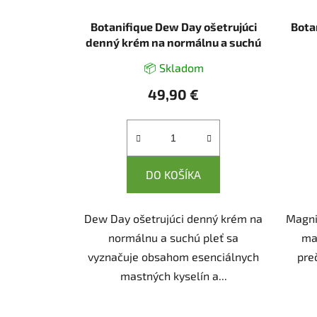
Botanifique Dew Day ošetrujúci
Bota
denný krém na normálnu a suchú
pleť 50 ml
📦 Skladom
49,90 €
DO KOŠÍKA
Dew Day ošetrujúci denný krém na
Magni
normálnu a suchú pleť sa
ma
vyznačuje obsahom esenciálnych
pre
mastných kyselín a...