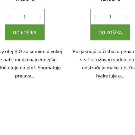
DO KOŠÍKA
DO KOŠÍKA
vý olej BIO zo semien divokej
Rozjasňujúca čistiaca pena n
e patrí medzi najcennejšie
4 v 1 s ružovou vodou je
dné oleje na pleť. Spomaľuje
odstraňuje make-up, čist
prejavy...
hydratuje a...