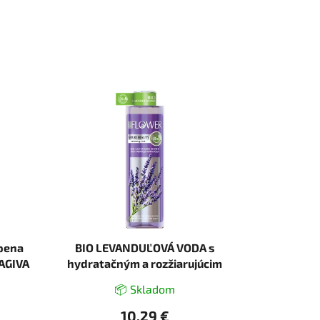
 pena
BIO LEVANDUĽOVÁ VODA s
AGIVA
hydratačným a rozžiarujúcim
účinkom 200 ml - NATURE OF
📦 Skladom
AGIVA
10,29 €