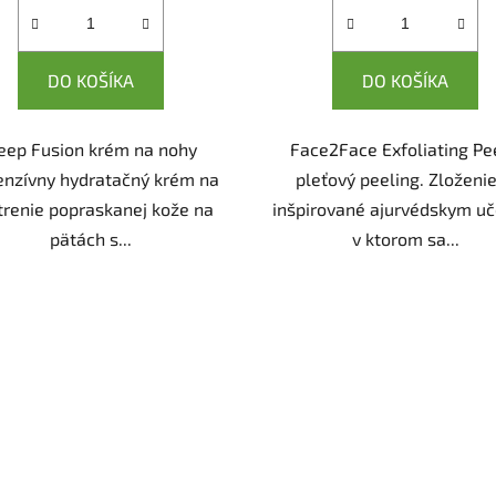
DO KOŠÍKA
DO KOŠÍKA
eep Fusion krém na nohy
Face2Face Exfoliating Pee
tenzívny hydratačný krém na
pleťový peeling. Zloženie
trenie popraskanej kože na
inšpirované ajurvédskym uč
pätách s...
v ktorom sa...