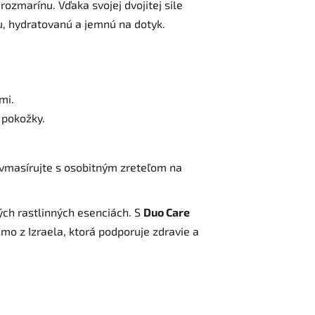
rozmarínu. Vďaka svojej dvojitej sile
u, hydratovanú a jemnú na dotyk.
mi.
 pokožky.
 vmasírujte s osobitným zreteľom na
ých rastlinných esenciách. S
Duo Care
iamo z Izraela, ktorá podporuje zdravie a