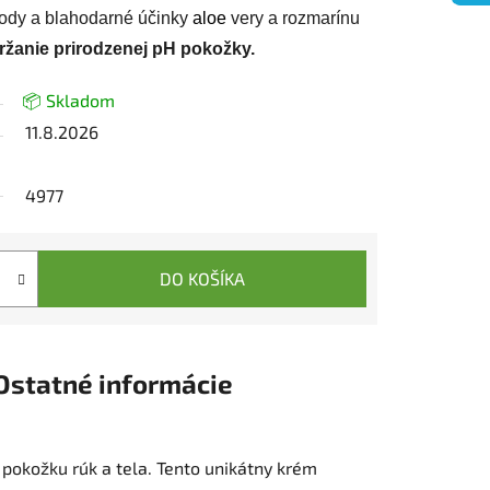
vody a blahodarné účinky
aloe
very a rozmarínu
ržanie prirodzenej pH pokožky.
📦 Skladom
11.8.2026
4977
DO KOŠÍKA
Ostatné informácie
o pokožku rúk a tela. Tento unikátny krém