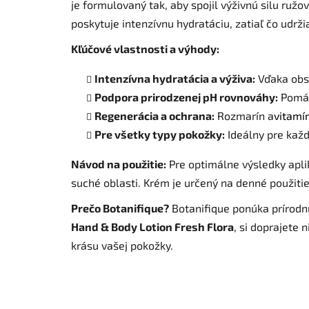
je formulovaný tak, aby spojil výživnú silu ru
poskytuje intenzívnu hydratáciu, zatiaľ čo udr
Kľúčové vlastnosti a výhody:
Intenzívna hydratácia a výživa:
Vďaka obs
Podpora prirodzenej pH rovnováhy:
Pomáh
Regenerácia a ochrana:
Rozmarín a
vitamí
Pre všetky typy pokožky:
Ideálny pre každ
Návod na použitie:
Pre optimálne výsledky apli
suché oblasti. Krém je určený na denné použitie
Prečo Botanifique?
Botanifique ponúka prírodnú
Hand & Body Lotion Fresh Flora
, si doprajete 
krásu vašej pokožky.