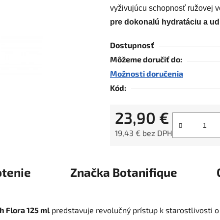
z
vyživujúcu schopnosť ružovej 
5
pre dokonalú hydratáciu a ud
hviezdičiek.
Dostupnosť
Môžeme doručiť do:
Možnosti doručenia
Kód:
23,90 €
19,43 € bez DPH
Jednotková cena:
tenie
Značka
Botanifique
h Flora 125 ml
predstavuje revolučný prístup k starostlivosti 