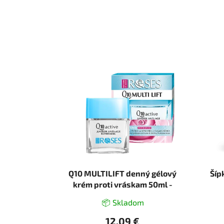
Q10 MULTILIFT denný gélový
Šíp
krém proti vráskam 50ml -
NATURE OF AGIVA
📦 Skladom
12,09 €