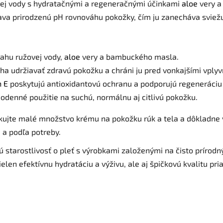
žovej vody s hydratačnými a regeneračnými účinkami
aloe
very a 
žiava prirodzenú pH rovnováhu pokožky, čím ju zanecháva sviež
ahu ružovej vody,
aloe
very a bambuckého masla.
a udržiavať zdravú pokožku a chráni ju pred vonkajšími vplyv
n E
poskytujú antioxidantovú ochranu a podporujú regeneráciu
odenné použitie na suchú, normálnu aj citlivú pokožku.
kujte malé množstvo krému na pokožku rúk a tela a dôkladne
 a podľa potreby.
 starostlivosť o pleť s výrobkami založenými na čisto prírodn
nielen efektívnu hydratáciu a výživu, ale aj špičkovú kvalitu pr