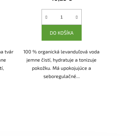
DO KOŠÍKA
a tvár
100 % organická levanduľová voda
mne
jemne čistí, hydratuje a tonizuje
í,
pokožku. Má upokojujúce a
seboregulačné...