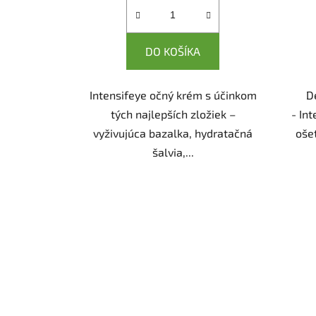
DO KOŠÍKA
Intensifeye očný krém s účinkom
D
tých najlepších zložiek –
- In
vyživujúca bazalka, hydratačná
oše
šalvia,...