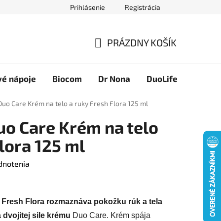
Prihlásenie
Registrácia
Novinky
Ako nakupovať
Obchodné podmienky
Podmie
PRÁZDNY KOŠÍK
NÁKUPNÝ
KOŠÍK
vé nápoje
Biocom
Dr Nona
DuoLife
Foreve
Duo Care Krém na telo a ruky Fresh Flora 125 ml
uo Care Krém na telo
lora 125 ml
dnotenia
y
Fresh Flora r
ozmaznáva pokožku rúk a tela
 dvojitej sile krému
Duo Care. Krém spája