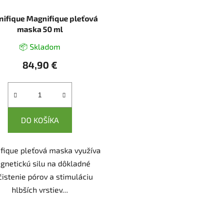
nifique Magnifique pleťová
maska 50 ml
📦 Skladom
84,90 €
DO KOŠÍKA
fique pleťová maska využíva
gnetickú silu na dôkladné
čistenie pórov a stimuláciu
hlbších vrstiev...