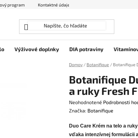
ový program
Kontaktné údaje
Hodnotenie obchodu
lo
Výživové doplnky
DIA potraviny
Vitamíno
Domov
/
Botanifique
/
Botanifique 
Botanifique D
a ruky Fresh F
Priemerné
Neohodnotené
Podrobnosti ho
hodnotenie
Značka:
Botanifique
produktu
Duo Care Krém na telo a ruk
je
vďaka intenzívnej formulácii a
0,0