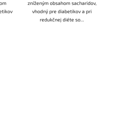
hom
zníženým obsahom sacharidov,
etikov
vhodný pre diabetikov a pri
redukčnej diéte so...