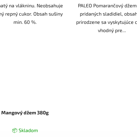
hatý na vlákninu. Neobsahuje
PALEO Pomarančový džem
ný repný cukor. Obsah sušiny
pridaných sladidiel, obsa
min. 60 %.
prirodzene sa vyskytujúce c
vhodný pre...
Mangový džem 380g
📦 Skladom