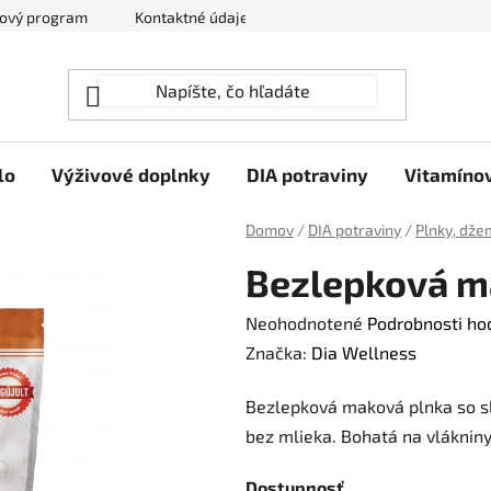
ový program
Kontaktné údaje
Hodnotenie obchodu
lo
Výživové doplnky
DIA potraviny
Vitamíno
Domov
/
DIA potraviny
/
Plnky, dže
Bezlepková m
Priemerné
Neohodnotené
Podrobnosti ho
hodnotenie
Značka:
Dia Wellness
produktu
Bezlepková maková plnka so sl
je
bez mlieka. Bohatá na vlákniny
0,0
z
Dostupnosť