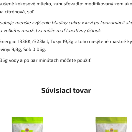
, sušené kokosové mlieko, zahusťovadlo: modifikovaný zemiak
a citrónová, soľ.
sobuje menšie zvýšenie hladiny cukru v krvi po konzumácii ak
a ve
ľkého množstva môže mať laxatívny účinok.
 Energia: 1338Kj/323kcl, Tuky: 19,3g z toho nasýtené mastné kys
oviny: 9,8g, Soľ: 0,06g.
35g vody a po par minútach môžete použiť.
Súvisiaci tovar