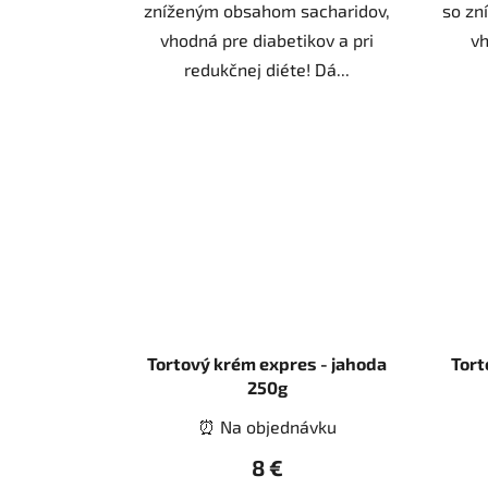
zníženým obsahom sacharidov,
so zn
vhodná pre diabetikov a pri
vh
redukčnej diéte! Dá...
Tortový krém expres - jahoda
Tort
250g
⏰ Na objednávku
8 €