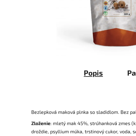
Popis
Pa
Bezlepková maková plnka so sladidlom. Bez pal
Zloženie
: mletý mak 45%, strúhanková zmes (k
droždie, psyllium múka, trstinový cukor, voda, so