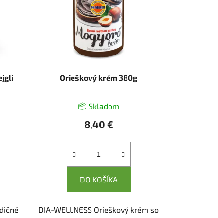
jgli
Orieškový krém 380g
📦 Skladom
8,40 €
DO KOŠÍKA
dičné
DIA-WELLNESS Orieškový krém so