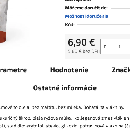
5
Môžeme doručiť do:
hviezdičiek.
Možnosti doručenia
Kód:
6,90 €
5,80 € bez DPH
Jednotková cena:
rametre
Hodnotenie
Znač
Ostatné informácie
mového oleja, bez maltitu, bez mlieka. Bohatá na vlákniny.
ukuričný škrob, biela ryžová múka, kollegénová zmes vlákien
ľ), sladidlo: erytritol, steviol glikozid, potravinová vláknina (