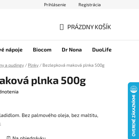
Prihlásenie
Registrácia
Novinky
Ako nakupovať
Obchodné podmienky
Podmie
PRÁZDNY KOŠÍK
NÁKUPNÝ
KOŠÍK
vé nápoje
Biocom
Dr Nona
DuoLife
Foreve
my a pudingy
/
Plnky
/
Bezlepková maková plnka 500g
aková plnka 500g
dnotenia
adidlom. Bez palmového oleja, bez maltitu,
.
⏰ Na objednávku