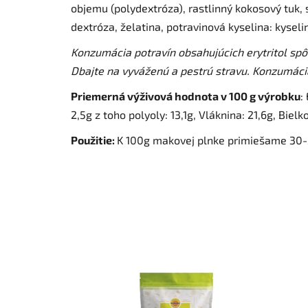
objemu (polydextróza), rastlinný kokosový tuk
dextróza, želatina, potravinová kyselina: kyselin
Konzumácia potravín obsahujúcich erytritol spô
Dbajte na vyváženú a pestrú stravu. Konzumáci
Priemerná výživová hodnota v 100 g výrobku
:
2,5g z toho polyoly: 13,1g, Vláknina: 21,6g, Bielk
Použitie:
K 100g makovej plnke primiešame 30-