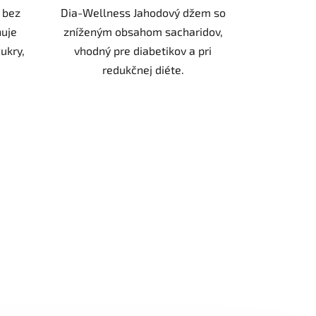
 bez
Dia-Wellness Jahodový džem so
huje
zníženým obsahom sacharidov,
ukry,
vhodný pre diabetikov a pri
redukčnej diéte.