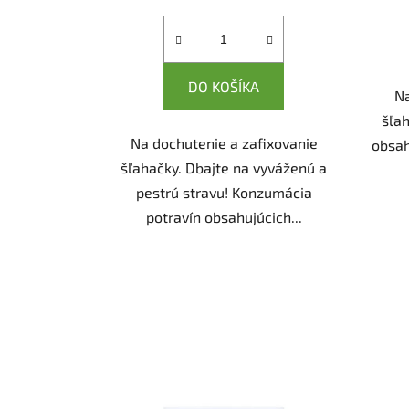
DO KOŠÍKA
Na
šľa
Na dochutenie a zafixovanie
obsah
šľahačky. Dbajte na vyváženú a
pestrú stravu! Konzumácia
potravín obsahujúcich...