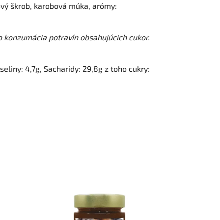
ový škrob, karobová múka, arómy:
o konzumácia potravín obsahujúcich cukor.
eliny: 4,7g, Sacharidy: 29,8g z toho cukry: