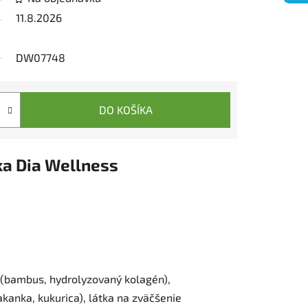
11.8.2026
DW07748
DO KOŠÍKA
ka
Dia Wellness
 (bambus, hydrolyzovaný kolagén),
čakanka, kukurica), látka na zväčšenie