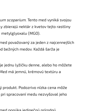
um scoparium
. Tento med vyniká svojou
 zbierajú nektár z kvetov tejto rastliny
a metylglyoxalu (MGO).
o med považovaný za jeden z najcennejších
od bežných medov. Každá šarža je
 jednu lyžičku denne, alebo ho môžete
. Med má jemnú, krémovú textúru a
vý produkt. Podozrivo nízka cena môže
a pri spracovaní medu nezvyšoval jeho
med ponúka jedinečnú prírodnú