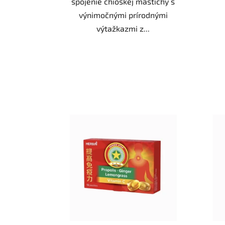
spojenie chioskej mastichy s
výnimočnými prírodnými
výtažkazmi z...