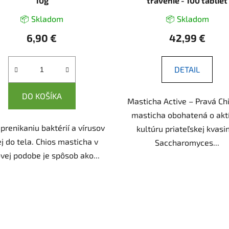
10g
trávenie - 100 tabliet
📦 Skladom
📦 Skladom
6,90 €
42,99 €
DETAIL
DO KOŠÍKA
Masticha Active – Pravá Ch
masticha obohatená o akt
 prenikaniu baktérií a vírusov
kultúru priateľskej kvasi
j do tela. Chios masticha v
Saccharomyces...
vej podobe je spôsob ako...