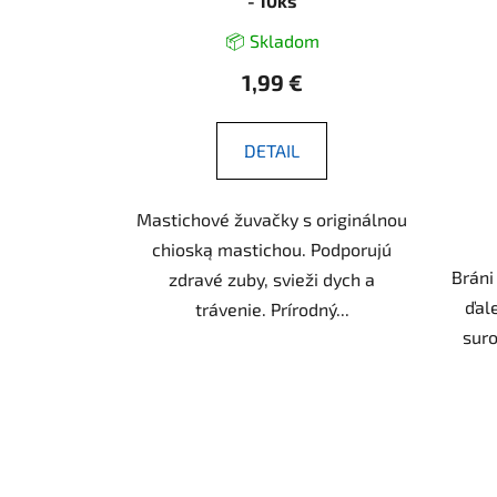
- 10ks
📦 Skladom
1,99 €
DETAIL
Mastichové žuvačky s originálnou
chioską mastichou. Podporujú
Bráni
zdravé zuby, svieži dych a
ďale
trávenie. Prírodný...
suro