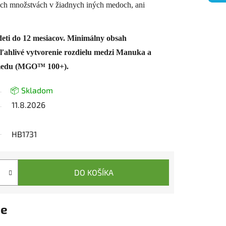
ých množstvách v žiadnych iných medoch, ani
eti do 12 mesiacov.
Minimálny obsah
ľahlivé vytvorenie rozdielu medzi Manuka a
medu (MGO™ 100+).
📦 Skladom
11.8.2026
HB1731
DO KOŠÍKA
ie