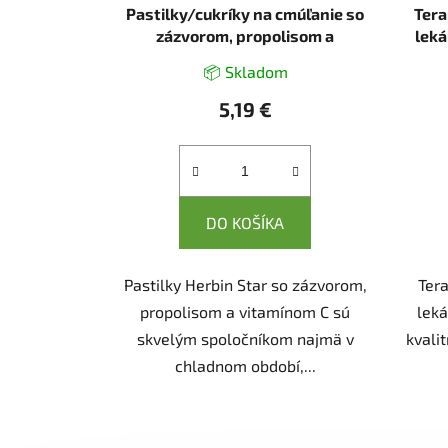
Pastilky/cukríky na cmúľanie so
Tera
zázvorom, propolisom a
leká
vitamínom C - 12ks - Herbin
📦 Skladom
5,19 €
DO KOŠÍKA
Pastilky Herbin Star so zázvorom,
Ter
propolisom a vitamínom C sú
lek
skvelým spoločníkom najmä v
kvali
chladnom období,...