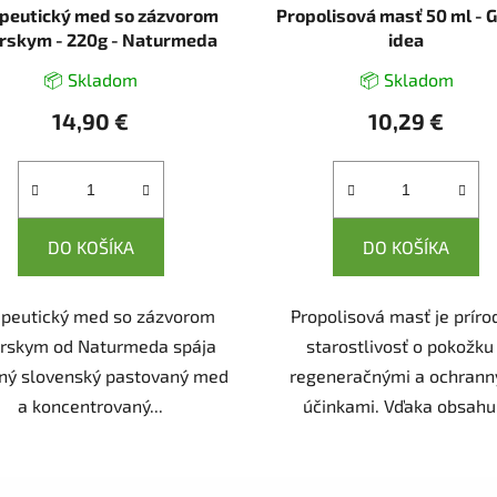
peutický med so zázvorom
Propolisová masť 50 ml - 
rskym - 220g - Naturmeda
idea
📦 Skladom
📦 Skladom
14,90 €
10,29 €
DO KOŠÍKA
DO KOŠÍKA
apeutický med so zázvorom
Propolisová masť je príro
árskym od Naturmeda spája
starostlivosť o pokožku
tný slovenský pastovaný med
regeneračnými a ochrann
a koncentrovaný...
účinkami. Vďaka obsahu.