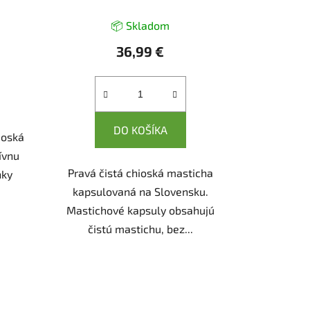
📦 Skladom
36,99 €
DO KOŠÍKA
ioská
ívnu
Pravá čistá chioská masticha
nky
kapsulovaná na Slovensku.
Mastichové kapsuly obsahujú
čistú mastichu, bez...