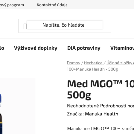
ový program
Kontaktné údaje
Hodnotenie obchodu
lo
Výživové doplnky
DIA potraviny
Vitamíno
Domov
/
Herbatica
/
Účinné zložky 
100+Manuka Health - 500g
Med MGO™ 10
500g
Priemerné
Neohodnotené
Podrobnosti ho
hodnotenie
Značka:
Manuka Health
produktu
Manuka med MGO™ 100+ zaručuje 
je