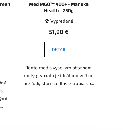
Green
Med MGO™ 400+ - Manuka
Health - 250g
🚫 Vypredané
51,90 €
DETAIL
Tento med s vysokým obsahom
metylglyoxalu je ideálnou voľbou
dná
pre ľudí, ktorí sa dlhšie trápia so...
 s
ými
..