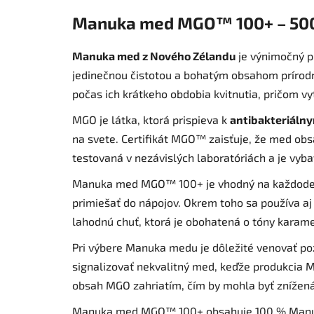
Manuka med MGO™ 100+ – 50
Manuka med z Nového Zélandu
je výnimočný pr
jedinečnou čistotou a bohatým obsahom prírodnýc
počas ich krátkeho obdobia kvitnutia, pričom 
MGO je látka, ktorá prispieva k
antibakteriáln
na svete. Certifikát MGO™ zaisťuje, že med ob
testovaná v nezávislých laboratóriách a je vybav
Manuka med MGO™ 100+ je vhodný na každodenn
primiešať do nápojov. Okrem toho sa používa a
lahodnú chuť, ktorá je obohatená o tóny karamel
Pri výbere Manuka medu je dôležité venovať poz
signalizovať nekvalitný med, keďže produkcia M
obsah MGO zahriatím, čím by mohla byť znížená
Manuka med MGO™ 100+ obsahuje 100 % Manuka 