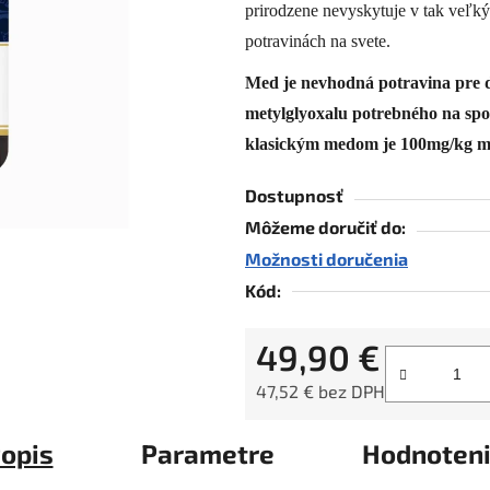
prirodzene nevyskytuje v tak veľk
0,0
z
potravinách na svete.
5
Med je nevhodná potravina pre d
hviezdičiek.
metylglyoxalu potrebného na spo
klasickým medom je 100mg/kg 
Dostupnosť
Môžeme doručiť do:
Možnosti doručenia
Kód:
49,90 €
47,52 € bez DPH
Jednotková cena:
opis
Parametre
Hodnoten