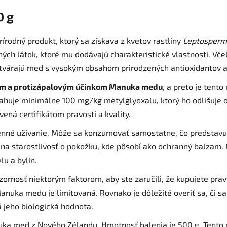
0 g
írodný produkt, ktorý sa získava z kvetov rastliny
Leptosperm
h látok, ktoré mu dodávajú charakteristické vlastnosti. Včely
vytvárajú med s vysokým obsahom prirodzených antioxidantov 
ym a protizápalovým účinkom Manuka medu
, a preto je tent
sahuje minimálne 100 mg/kg metylglyoxalu, ktorý ho odlišuje 
ená certifikátom pravosti a kvality.
é užívanie. Môže sa konzumovať samostatne, čo predstavuje
j na starostlivosť o pokožku, kde pôsobí ako ochranný balzam
u a bylín.
ornosť niektorým faktorom, aby ste zaručili, že kupujete pra
anuka medu je limitovaná. Rovnako je dôležité overiť sa, či s
 jeho biologická hodnota.
med z Nového Zélandu. Hmotnosť balenia je 500 g. Tento 