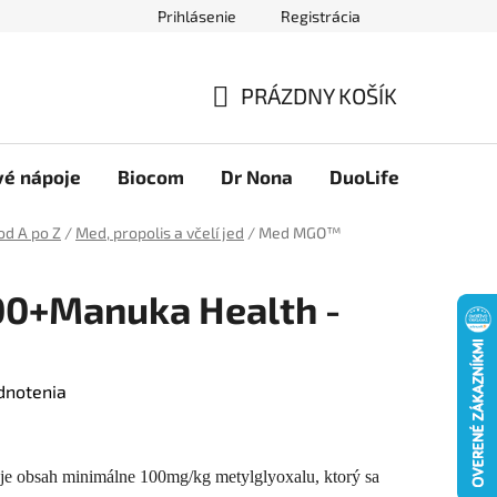
Prihlásenie
Registrácia
Novinky
Ako nakupovať
Obchodné podmienky
Podmie
PRÁZDNY KOŠÍK
NÁKUPNÝ
KOŠÍK
vé nápoje
Biocom
Dr Nona
DuoLife
Foreve
od A po Z
/
Med, propolis a včelí jed
/
Med MGO™
0+Manuka Health -
dnotenia
obsah minimálne 100mg/kg metylglyoxalu, ktorý sa