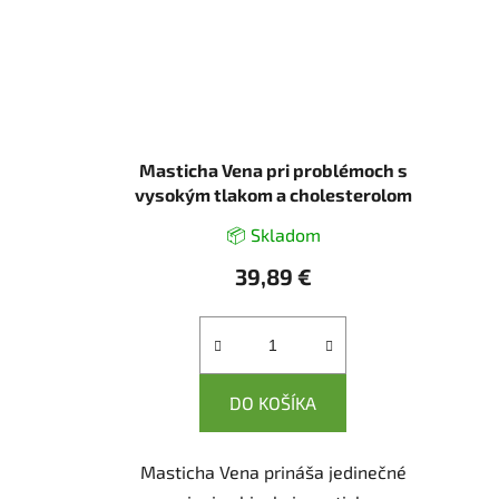
Masticha Vena pri problémoch s
vysokým tlakom a cholesterolom
- 100 tabliet
📦 Skladom
39,89 €
DO KOŠÍKA
Masticha Vena prináša jedinečné