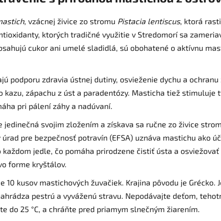
mastich
, vzácnej živice zo stromu
Pistacia lentiscus
, ktorá ras
ntioxidanty, ktorých tradičné využitie v Stredomorí sa zameria
sahujú cukor ani umelé sladidlá, sú obohatené o aktívnu mas
jú podporu zdravia ústnej dutiny, osvieženie dychu a ochranu 
 kazu, zápachu z úst a paradentózy. Masticha tiež stimuluje t
áha pri pálení záhy a nadúvaní.
 jedinečná svojim zložením a získava sa ručne zo živice str
y úrad pre bezpečnosť potravín (EFSA) uznáva mastichu ako úč
 každom jedle, čo pomáha prirodzene čistiť ústa a osviežovať 
o forme kryštálov.
e 10 kusov mastichových žuvačiek. Krajina pôvodu je Grécko. 
nahrádza pestrú a vyváženú stravu. Nepodávajte deťom, teho
lote do 25 °C, a chráňte pred priamym slnečným žiarením.