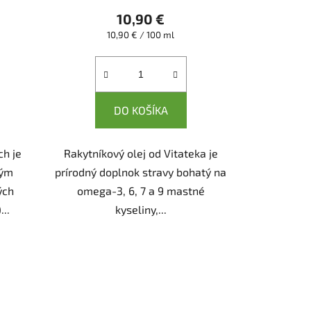
10,90 €
Jednotková
10,90 € / 100 ml
cena:
DO KOŠÍKA
ch je
Rakytníkový olej od Vitateka je
kým
prírodný doplnok stravy bohatý na
ých
omega-3, 6, 7 a 9 mastné
..
kyseliny,...