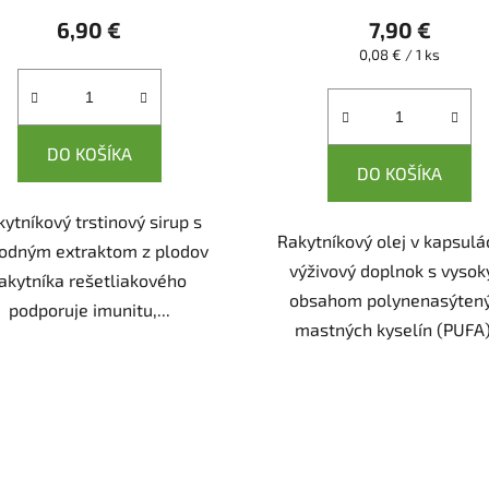
6,90 €
7,90 €
Jednotková
0,08 € / 1 ks
cena:
DO KOŠÍKA
DO KOŠÍKA
ytníkový trstinový sirup s
Rakytníkový olej v kapsulá
rodným extraktom z plodov
výživový doplnok s vyso
akytníka rešetliakového
obsahom polynenasýten
podporuje imunitu,...
mastných kyselín (PUFA).