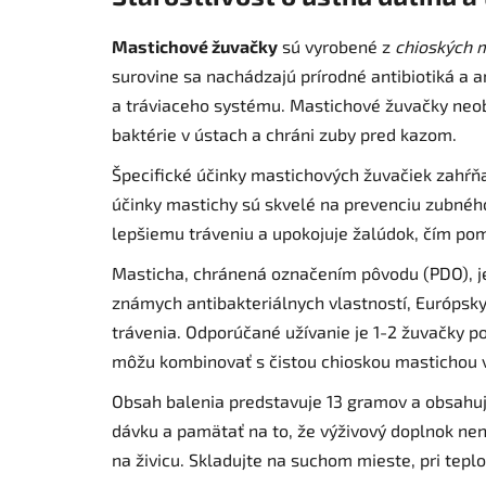
Mastichové žuvačky
sú vyrobené z
chioských 
surovine sa nachádzajú prírodné antibiotiká a a
a tráviaceho systému. Mastichové žuvačky neob
baktérie v ústach a chráni zuby pred kazom.
Špecifické účinky mastichových žuvačiek zahŕňa
účinky mastichy sú skvelé na prevenciu zubného
lepšiemu tráveniu a upokojuje žalúdok, čím pom
Masticha, chránená označením pôvodu (PDO), je
známych antibakteriálnych vlastností, Európsk
trávenia. Odporúčané užívanie je 1-2 žuvačky po
môžu kombinovať s čistou chioskou mastichou v
Obsah balenia predstavuje 13 gramov a obsahuj
dávku a pamätať na to, že výživový doplnok ne
na živicu. Skladujte na suchom mieste, pri tep