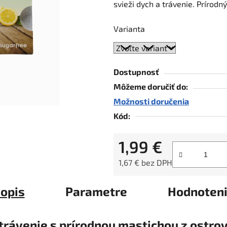
svieži dych a trávenie. Prírodn
0,0
z
Varianta
5
hviezdičiek.
Dostupnosť
Môžeme doručiť do:
Možnosti doručenia
Kód:
1,99 €
1,67 € bez DPH
Jednotková cena:
opis
Parametre
Hodnoten
 trávenie s prírodnou mastichou z ostro