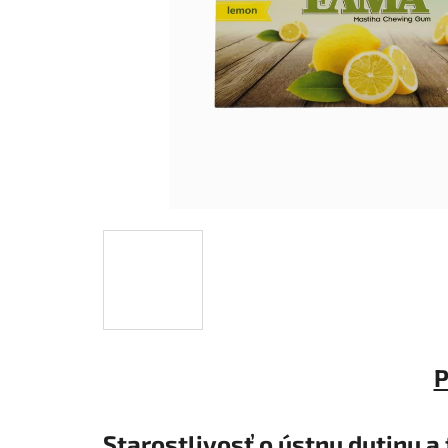
P
Starostlivosť o ústnu dutinu a