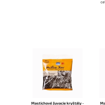
ce
Mastichové žuvacie kryštály -
Ma