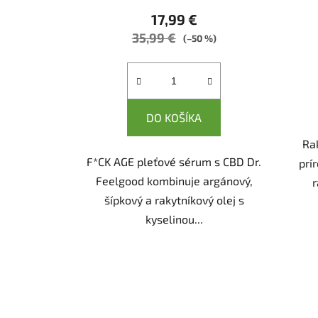
17,99 €
35,99 €
(–50 %)
DO KOŠÍKA
Rak
F*CK AGE pleťové sérum s CBD Dr.
prí
Feelgood kombinuje argánový,
r
šípkový a rakytníkový olej s
kyselinou...