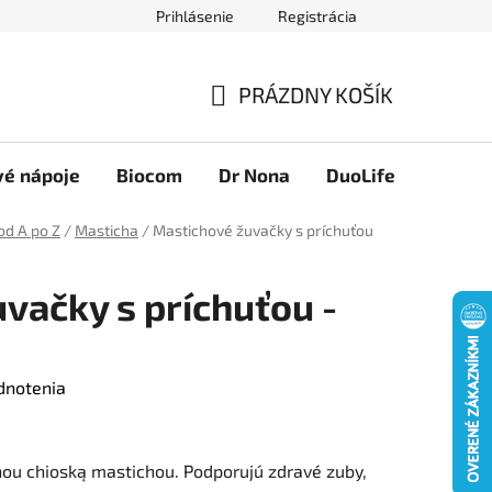
Prihlásenie
Registrácia
Novinky
Ako nakupovať
Obchodné podmienky
Podmie
PRÁZDNY KOŠÍK
NÁKUPNÝ
KOŠÍK
vé nápoje
Biocom
Dr Nona
DuoLife
Foreve
od A po Z
/
Masticha
/
Mastichové žuvačky s príchuťou
vačky s príchuťou -
dnotenia
nou chioską mastichou. Podporujú zdravé zuby,