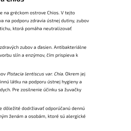
tie na gréckom ostrove Chios. V tejto
va na podporu zdravia ústnej dutiny, zubov
tichu, ktorá pomáha neutralizovať
zdravých zubov a ďasien. Antibakteriálne
vorbu slín a enzýmov, čím prispieva k
omov
Pistacia lentiscus var. Chia
. Okrem jej
innú látku na podporu ústnej hygieny a
dych. Pre zosilnenie účinku sa žuvačky
Je dôležité dodržiavať odporúčanú dennú
tným ženám a osobám, ktoré sú alergické