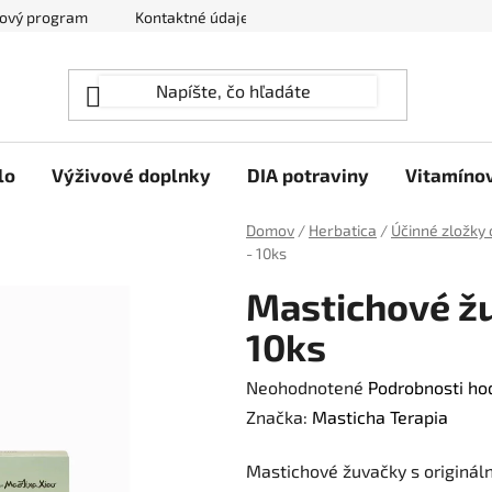
ový program
Kontaktné údaje
Hodnotenie obchodu
lo
Výživové doplnky
DIA potraviny
Vitamíno
Domov
/
Herbatica
/
Účinné zložky 
- 10ks
Mastichové žu
10ks
Priemerné
Neohodnotené
Podrobnosti ho
hodnotenie
Značka:
Masticha Terapia
produktu
Mastichové žuvačky s originál
je