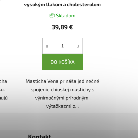
vysokým tlakom a cholesterolom
- 100 tabliet
📦 Skladom
39,89 €
DO KOŠÍKA
icha
Masticha Vena prináša jedinečné
ku.
spojenie chioskej mastichy s
hujú
výnimočnými prírodnými
výtažkazmi z...
Kontakt