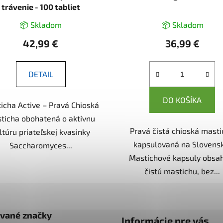
trávenie - 100 tabliet
📦 Skladom
📦 Skladom
42,99 €
36,99 €
DETAIL
DO KOŠÍKA
icha Active – Pravá Chioská
ticha obohatená o aktívnu
Pravá čistá chioská mast
ltúru priateľskej kvasinky
kapsulovaná na Slovens
Saccharomyces...
Mastichové kapsuly obsa
čistú mastichu, bez...
vané značky
Informácie pre vás