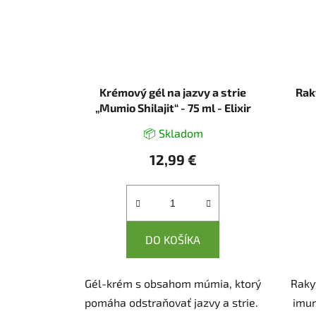
Krémový gél na jazvy a strie
Rak
„Mumio Shilajit“ - 75 ml - Elixir
📦 Skladom
12,99 €
DO KOŠÍKA
Gél-krém s obsahom múmia, ktorý
Raky
pomáha odstraňovať jazvy a strie.
imun