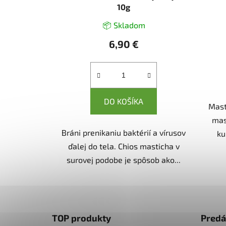
10g
📦 Skladom
6,90 €
DO KOŠÍKA
Mast
mas
Bráni prenikaniu baktérií a vírusov
ku
ďalej do tela. Chios masticha v
surovej podobe je spôsob ako...
Z
á
TOP produkty
Predá