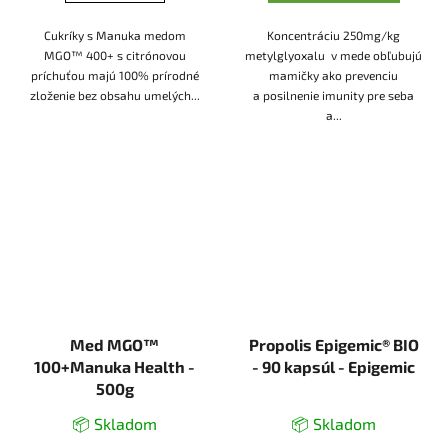
Cukríky s Manuka medom
Koncentráciu 250mg/kg
MGO™ 400+ s citrónovou
metylglyoxalu v mede obľubujú
príchuťou majú 100% prírodné
mamičky ako prevenciu
zloženie bez obsahu umelých...
a posilnenie imunity pre seba
a...
Med MGO™
Propolis Epigemic® BIO
100+Manuka Health -
- 90 kapsúl - Epigemic
500g
📦 Skladom
📦 Skladom