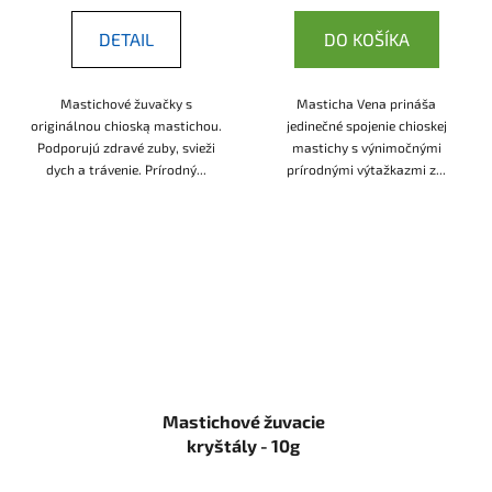
DETAIL
DO KOŠÍKA
Mastichové žuvačky s
Masticha Vena prináša
originálnou chioską mastichou.
jedinečné spojenie chioskej
Podporujú zdravé zuby, svieži
mastichy s výnimočnými
dych a trávenie. Prírodný...
prírodnými výtažkazmi z...
Mastichové žuvacie
kryštály - 10g