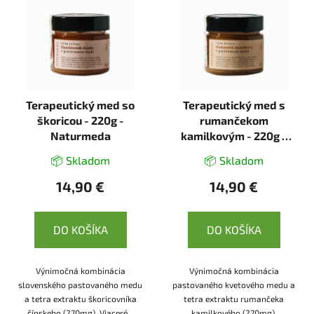
Terapeutický med so
Terapeutický med s
škoricou - 220g -
rumančekom
Naturmeda
kamilkovým - 220g -
Naturmeda
📦 Skladom
📦 Skladom
14,90 €
14,90 €
DO KOŠÍKA
DO KOŠÍKA
Výnimočná kombinácia
Výnimočná kombinácia
slovenského pastovaného medu
pastovaného kvetového medu a
a tetra extraktu škoricovníka
tetra extraktu rumančeka
čínskeho (270mg). Viaceré...
kamilkového (270mg).