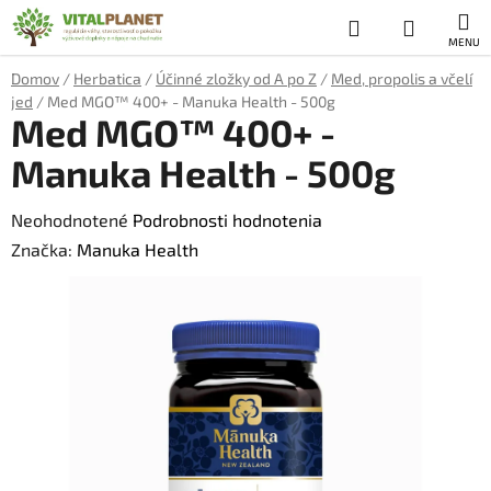
Prejsť
Hľadať
NÁKUP
na
obsah
KOŠÍK
Domov
/
Herbatica
/
Účinné zložky od A po Z
/
Med, propolis a včelí
jed
/
Med MGO™ 400+ - Manuka Health - 500g
Med MGO™ 400+ -
Manuka Health - 500g
Priemerné
Neohodnotené
Podrobnosti hodnotenia
hodnotenie
Značka:
Manuka Health
produktu
je
0,0
z
5
hviezdičiek.