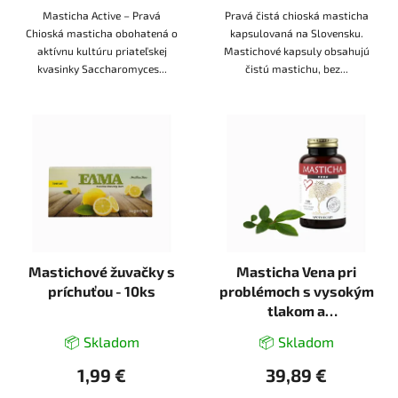
Masticha Active – Pravá
Pravá čistá chioská masticha
Chioská masticha obohatená o
kapsulovaná na Slovensku.
aktívnu kultúru priateľskej
Mastichové kapsuly obsahujú
kvasinky Saccharomyces...
čistú mastichu, bez...
Mastichové žuvačky s
Masticha Vena pri
príchuťou - 10ks
problémoch s vysokým
tlakom a
cholesterolom - 100
📦 Skladom
📦 Skladom
tabliet
1,99 €
39,89 €