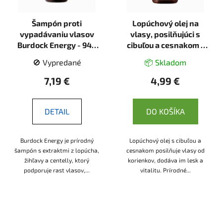
Šampón proti
Lopúchový olej na
vypadávaniu vlasov
vlasy, posilňujúci s
Burdock Energy - 946
cibuľou a cesnakom -
ml - The Doctor Health
100ml - Domáci doktor
🚫 Vypredané
📦 Skladom
& Care
7,19 €
4,99 €
DETAIL
DO KOŠÍKA
Burdock Energy je prírodný
Lopúchový olej s cibuľou a
šampón s extraktmi z lopúcha,
cesnakom posilňuje vlasy od
žihľavy a centelly, ktorý
korienkov, dodáva im lesk a
podporuje rast vlasov,...
vitalitu. Prírodné...