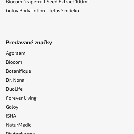
Biocom Grapefruit Seed Extract 100ml
s
u
Goloy Body Lotion - telové mlieko
Predávané značky
Agorsam
Biocom
Botanifique
Dr. Nona
DuoLife
Forever Living
Goloy
ISHA
NaturMedic
Phytopharma