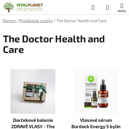
Prejsť
Hľadať
NÁKUP
na
obsah
KOŠÍK
Domov
/
Predávané značky
/
The Doctor Health and Care
The Doctor Health and
Care
V
ý
p
i
s
p
r
Darčekové balenie
Vlasové sérum
o
ZDRAVÉ VLASY - The
Burdock Energy 5 bylín