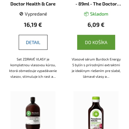
d
Doctor Health & Care
- 89ml - The Doctor
u
Health & Care
k
🚫 Vypredané
📦 Skladom
t
16,19 €
6,09 €
o
v
DETAIL
DO KOŠÍKA
Set ZDRAVÉ VLASY je
Vlasové sérum Burdock Energy
kompletnou vlasovou kúrou,
5 bylín s prírodnými extraktmi
ktorá obmedzuje vypadávanie
je ideálnym riešením pre slabé,
vlasov, stimuluje ich rast a...
lámavé vlasy a...