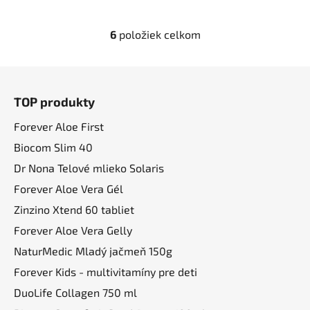
6
položiek celkom
O
v
l
Z
á
á
d
TOP produkty
p
a
ä
Forever Aloe First
c
t
i
Biocom Slim 40
i
e
Dr Nona Telové mlieko Solaris
p
e
Forever Aloe Vera Gél
r
v
Zinzino Xtend 60 tabliet
k
Forever Aloe Vera Gelly
y
NaturMedic Mladý jačmeň 150g
v
ý
Forever Kids - multivitamíny pre deti
p
DuoLife Collagen 750 ml
i