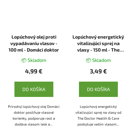
Lopúchový olej proti
Lopúchový energetický
vypadávaniu vlasov -
vitalizujúci sprej na
100 ml - Domáci doktor
vlasy - 150 ml - The
Doctor Health & Care
📦 Skladom
📦 Skladom
4,99 €
3,49 €
DO KOŠÍKA
DO KOŠÍKA
Prírodný lopúchový olej Domáci
Lopúchový energetický
doktor posilňuje vlasové
vitalizujúci sprej na vlasy od
korienky, podporuje rast a
The Doctor Health & Care
dodáva vlasom lesk a...
poskytuje vašim vlasom...