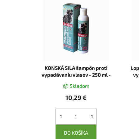
KONSKÁ SILA šampón proti
Lop
vypadávaniu vlasov - 250 ml -
vy
LekoPro
📦 Skladom
10,29 €
DO KOŠÍKA