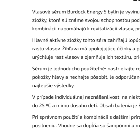
Vlasové sérum Burdock Energy 5 bylín je vyvinu
zložky, ktoré sú známe svojou schopnosťou podpo
kombinácii napomáhajú k revitalizácii vlasov, pr
Hlavné aktívne zložky tohto séra zahŕňajú lopúc
rastu vlasov. Žihľava má upokojujúce účinky a p
urýchľuje rast vlasov a zjemňuje ich textúru, p
Sérum je jednoducho použiteľné: nastriekajte r
pokožky hlavy a nechajte pôsobiť. Je odporúčané
najlepšie výsledky.
V prípade individuálnej neznášanlivosti na nie
do 25 ºC a mimo dosahu detí. Obsah balenia je 8
Pri správnom použití a kombinácii s ďalšími prí
posilneniu. Vhodne sa dopĺňa so šampónmi a mas