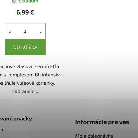
📦 Skladom
6,99 €
DO KOŠÍKA
úchové vlasové sérum Elfa
m s komplexom Bh intensiv+
silňuje vlasové korienky,
zabraňuje...
vané značky
Informácie pre vás
am
Moja objednávka