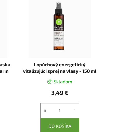
maska
Lopúchový energetický
harm
vitalizujúci sprej na vlasy - 150 ml
- The Doctor Health & Care
📦 Skladom
3,49 €
DO KOŠÍKA