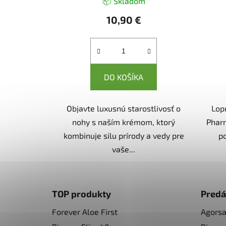
📦 Skladom
10,90 €
DO KOŠÍKA
Objavte luxusnú starostlivosť o
Lop
nohy s naším krémom, ktorý
Phar
kombinuje silu prírody a vedy pre
po
vaše...
Z
á
TOP produkty
Predá
p
Forever Aloe First
Agors
ä