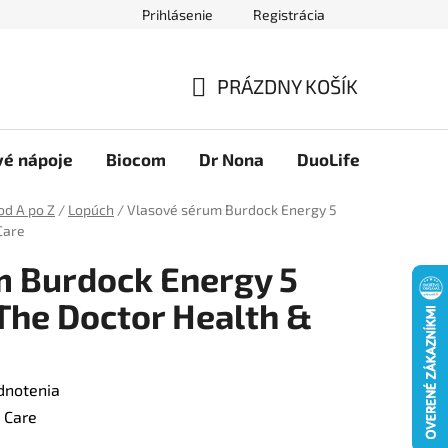
Prihlásenie
Registrácia
Novinky
Ako nakupovať
Obchodné podmienky
Podmie
PRÁZDNY KOŠÍK
NÁKUPNÝ
KOŠÍK
vé nápoje
Biocom
Dr Nona
DuoLife
Foreve
od A po Z
/
Lopúch
/
Vlasové sérum Burdock Energy 5
Care
m Burdock Energy 5
 The Doctor Health &
dnotenia
 Care