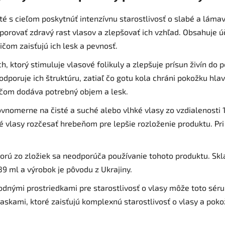
té s cieľom poskytnúť intenzívnu starostlivosť o slabé a láma
rovať zdravý rast vlasov a zlepšovať ich vzhľad. Obsahuje úči
ičom zaisťujú ich lesk a pevnosť.
h, ktorý stimuluje vlasové folikuly a zlepšuje prísun živín do
odporuje ich štruktúru, zatiaľ čo gotu kola chráni pokožku hla
ričom dodáva potrebný objem a lesk.
ovnomerne na čisté a suché alebo vlhké vlasy zo vzdialenosti
 vlasy rozčesať hrebeňom pre lepšie rozloženie produktu. Pri 
ktorú zo zložiek sa neodporúča používanie tohoto produktu. Sk
9 ml a výrobok je pôvodu z Ukrajiny.
rodnými prostriedkami pre starostlivosť o vlasy môže toto sér
kami, ktoré zaisťujú komplexnú starostlivosť o vlasy a poko