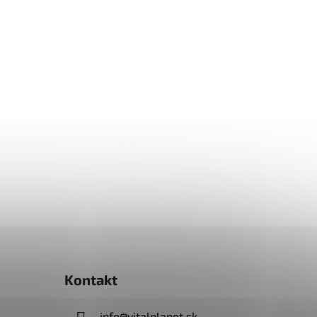
Kontakt
info
@
vitalplanet.sk