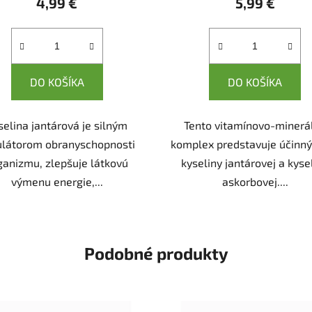
4,99 €
5,99 €
DO KOŠÍKA
DO KOŠÍKA
selina jantárová je silným
Tento vitamínovo-minerá
ulátorom obranyschopnosti
komplex predstavuje účinný
ganizmu, zlepšuje látkovú
kyseliny jantárovej a kyse
výmenu energie,...
askorbovej....
Podobné produkty