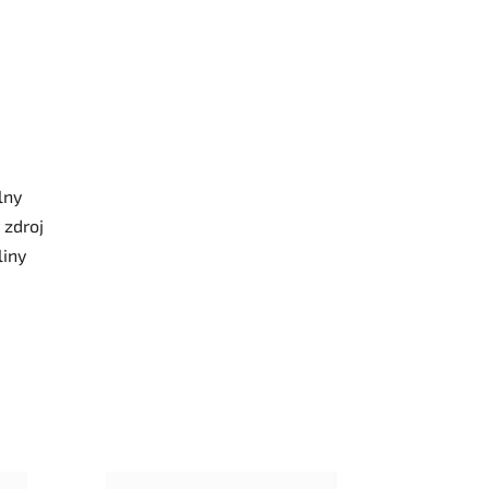
lny
 zdroj
liny