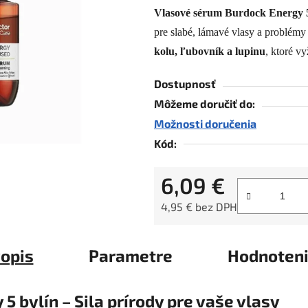
Vlasové sérum Burdock Energy 5
je
pre slabé, lámavé vlasy a problém
0,0
z
kolu, ľubovník a lupinu
, ktoré v
5
Dostupnosť
hviezdičiek.
Môžeme doručiť do:
Možnosti doručenia
Kód:
6,09 €
4,95 € bez DPH
Jednotková cena:
opis
Parametre
Hodnoten
 bylín – Sila prírody pre vaše vlasy