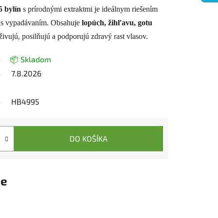
 bylín
s prírodnými extraktmi je ideálnym riešením
y s vypadávaním. Obsahuje
lopúch, žihľavu, gotu
yživujú, posilňujú a podporujú zdravý rast vlasov.
📦 Skladom
7.8.2026
HB4995
DO KOŠÍKA
ie