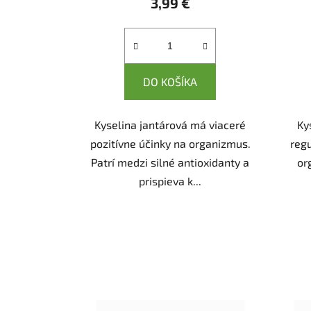
3,99 €
DO KOŠÍKA
Kyselina jantárová má viaceré
Ky
pozitívne účinky na organizmus.
reg
Patrí medzi silné antioxidanty a
or
prispieva k...