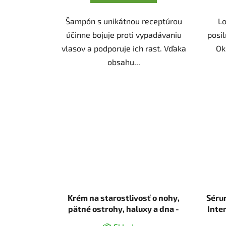
Šampón s unikátnou receptúrou
Lo
účinne bojuje proti vypadávaniu
posil
vlasov a podporuje ich rast. Vďaka
Ok
obsahu...
Krém na starostlivosť o nohy,
Séru
pätné ostrohy, haluxy a dna -
Inte
100ml - Ecolek