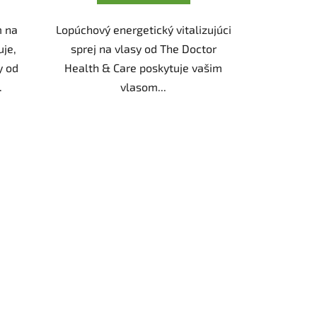
 na
Lopúchový energetický vitalizujúci
uje,
sprej na vlasy od The Doctor
y od
Health & Care poskytuje vašim
.
vlasom...