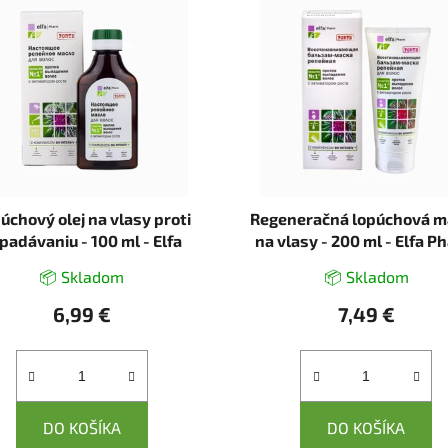
úchový olej na vlasy proti
Regeneračná lopúchová 
padávaniu - 100 ml - Elfa
na vlasy - 200 ml - Elfa P
Pharm
📦 Skladom
📦 Skladom
6,99 €
7,49 €
DO KOŠÍKA
DO KOŠÍKA