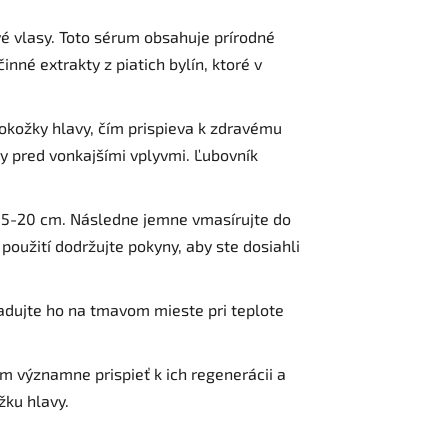
vé vlasy. Toto sérum obsahuje prírodné
nné extrakty z piatich bylín, ktoré v
 pokožky hlavy, čím prispieva k zdravému
vy pred vonkajšími vplyvmi. Ľubovník
 15-20 cm. Následne jemne vmasírujte do
použití dodržujte pokyny, aby ste dosiahli
ladujte ho na tmavom mieste pri teplote
um významne prispieť k ich regenerácii a
žku hlavy.