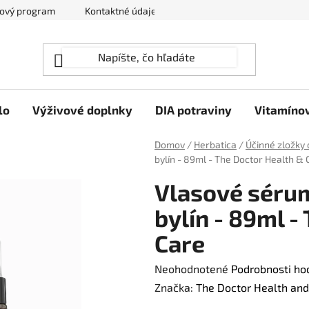
ový program
Kontaktné údaje
Hodnotenie obchodu
lo
Výživové doplnky
DIA potraviny
Vitamíno
Domov
/
Herbatica
/
Účinné zložky 
bylín - 89ml - The Doctor Health & 
Vlasové séru
bylín - 89ml -
Care
Priemerné
Neohodnotené
Podrobnosti ho
hodnotenie
Značka:
The Doctor Health and
produktu