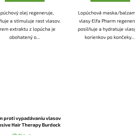
púchový olej regeneruje,
Lopúchová maska/balzam
ňuje a stimuluje rast vlasov.
vlasy Elfa Pharm regener
rem extraktu z lopúcha je
posilňuje a hydratuje vlas
obohatený o...
korienkov po končeky...
m proti vypadávaniu vlasov
nsive Hair Therapy Burdock
-100 ml - Elfa Pharm