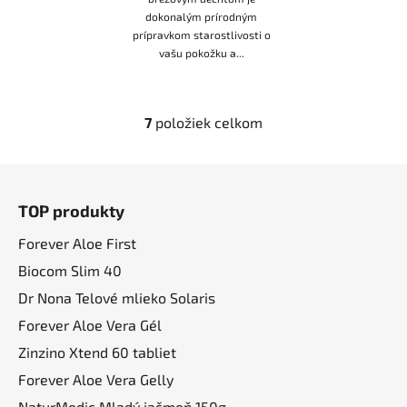
dokonalým prírodným
prípravkom starostlivosti o
vašu pokožku a...
7
položiek celkom
O
v
l
Z
á
á
d
TOP produkty
p
a
ä
Forever Aloe First
c
t
i
Biocom Slim 40
i
e
Dr Nona Telové mlieko Solaris
p
e
Forever Aloe Vera Gél
r
v
Zinzino Xtend 60 tabliet
k
Forever Aloe Vera Gelly
y
NaturMedic Mladý jačmeň 150g