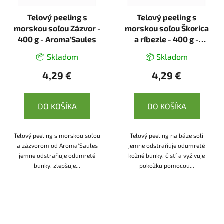
Telový peeling s
Telový peeling s
morskou soľou Zázvor -
morskou soľou Škorica
400 g - Aroma'Saules
a ríbezle - 400 g -
Aroma'Saules
📦 Skladom
📦 Skladom
4,29 €
4,29 €
DO KOŠÍKA
DO KOŠÍKA
Telový peeling s morskou soľou
Telový peeling na báze soli
a zázvorom od Aroma'Saules
jemne odstraňuje odumreté
jemne odstraňuje odumreté
kožné bunky, čistí a vyživuje
bunky, zlepšuje...
pokožku pomocou...