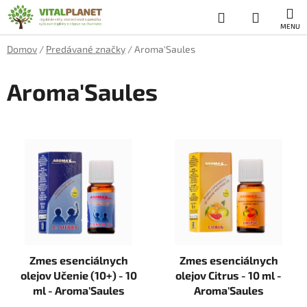
Prejsť
Hľadať
NÁKUP
na
obsah
KOŠÍK
Domov
/
Predávané značky
/
Aroma'Saules
Aroma'Saules
V
ý
p
i
s
p
r
Zmes esenciálnych
Zmes esenciálnych
o
olejov Učenie (10+) - 10
olejov Citrus - 10 ml -
d
ml - Aroma'Saules
Aroma'Saules
u