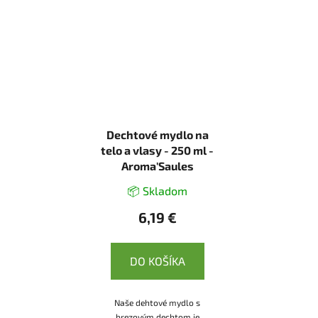
Dechtové mydlo na
telo a vlasy - 250 ml -
Aroma'Saules
📦 Skladom
6,19 €
DO KOŠÍKA
Naše dehtové mydlo s
brezovým dechtom je