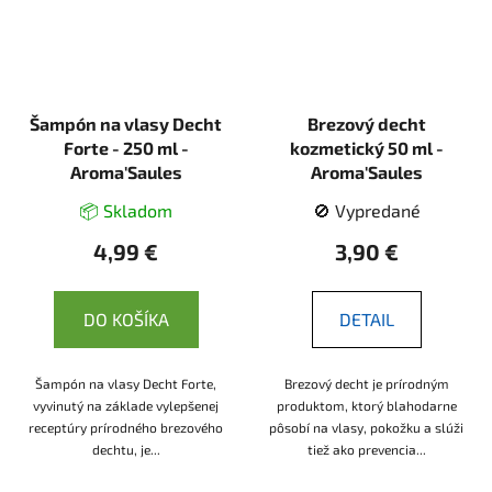
Šampón na vlasy Decht
Brezový decht
Forte - 250 ml -
kozmetický 50 ml -
Aroma'Saules
Aroma'Saules
📦 Skladom
🚫 Vypredané
4,99 €
3,90 €
DO KOŠÍKA
DETAIL
Šampón na vlasy Decht Forte,
Brezový decht je prírodným
vyvinutý na základe vylepšenej
produktom, ktorý blahodarne
receptúry prírodného brezového
pôsobí na vlasy, pokožku a slúži
dechtu, je...
tiež ako prevencia...