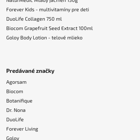
v
ý
Forever Kids - multivitamíny pre deti
p
DuoLife Collagen 750 ml
i
Biocom Grapefruit Seed Extract 100ml
s
u
Goloy Body Lotion - telové mlieko
Predávané značky
Agorsam
Biocom
Botanifique
Dr. Nona
DuoLife
Forever Living
Goloy