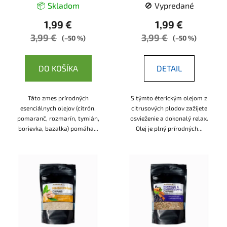
k
📦 Skladom
🚫 Vypredané
t
1,99 €
1,99 €
o
3,99 €
3,99 €
(–50 %)
(–50 %)
v
DO KOŠÍKA
DETAIL
Táto zmes prírodných
S týmto éterickým olejom z
esenciálnych olejov (citrón,
citrusových plodov zažijete
pomaranč, rozmarín, tymián,
osvieženie a dokonalý relax.
borievka, bazalka) pomáha...
Olej je plný prírodných...