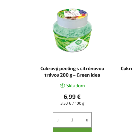
Cukrový peeling s citrónovou
Cukr
trávou 200 g – Green idea
📦 Skladom
6,99 €
Jednotková
3,50 € / 100 g
cena: