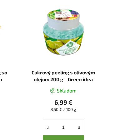
g so
Cukrový peeling s olivovým
a
olejom 200 g – Green idea
📦 Skladom
6,99 €
Jednotková
3,50 € / 100 g
cena: