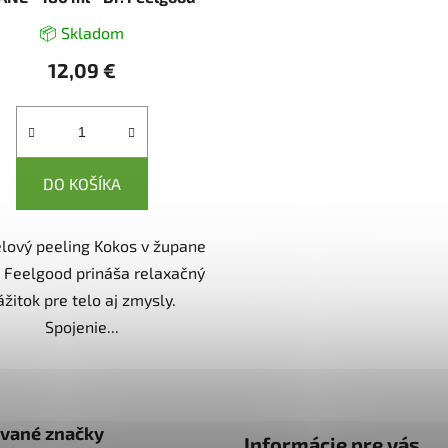
📦 Skladom
12,09 €
DO KOŠÍKA
elový peeling Kokos v župane
. Feelgood prináša relaxačný
ážitok pre telo aj zmysly.
Spojenie...
vané značky
Informácie pre vás