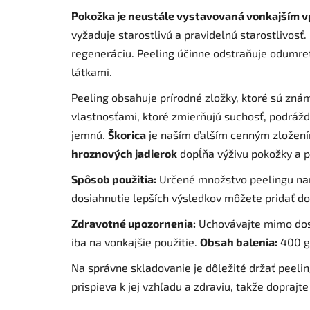
Pokožka je neustále vystavovaná vonkajším 
vyžaduje starostlivú a pravidelnú starostlivosť.
regeneráciu. Peeling účinne odstraňuje odumret
látkami.
Peeling obsahuje prírodné zložky, ktoré sú zn
vlastnosťami, ktoré zmierňujú suchosť, podrážd
jemnú.
Škorica
je naším ďalším cenným zložení
hroznových jadierok
dopĺňa výživu pokožky a po
Spôsob použitia:
Určené množstvo peelingu nane
dosiahnutie lepších výsledkov môžete pridať do
Zdravotné upozornenia:
Uchovávajte mimo dosah
iba na vonkajšie použitie.
Obsah balenia:
400 g
Na správne skladovanie je dôležité držať peelin
prispieva k jej vzhľadu a zdraviu, takže doprajte 