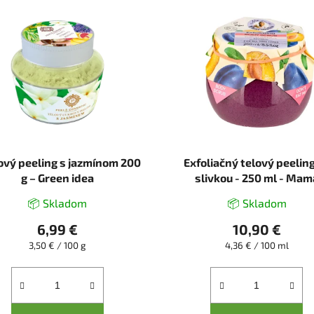
ový peeling s jazmínom 200
Exfoliačný telový peelin
g – Green idea
slivkou - 250 ml - Mam
Pharmelia
📦 Skladom
📦 Skladom
6,99 €
10,90 €
Jednotková
Jednotková
3,50 € / 100 g
4,36 € / 100 ml
cena:
cena: