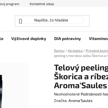
ový program
Kontaktné údaje
Hodnotenie obchodu
lo
Výživové doplnky
DIA potraviny
Vitamíno
Domov
/
Herbatica
/
Prírodná kozm
peeling s morskou soľou Škorica a 
Telový peelin
Škorica a ríbez
Aroma'Saules
Priemerné
Neohodnotené
Podrobnosti ho
hodnotenie
Značka:
Aroma'Saules
produktu