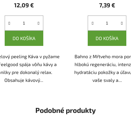
12,09 €
7,39 €
DO KOŠÍKA
DO KOŠÍKA
elový peeling Káva v pyžame
Bahno z Mŕtveho mora po
Feelgood spája vôňu kávy a
hlbokú regeneráciu, inten
nilky pre dokonalý relax.
hydratáciu pokožky a úľav
Obsahuje kávový...
vaše svaly a...
Podobné produkty