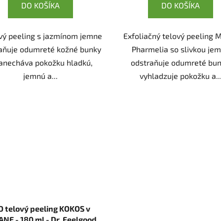
DO KOŠÍKA
DO KOŠÍKA
vý peeling s jazmínom jemne
Exfoliačný telový peeling
aňuje odumreté kožné bunky
Pharmelia so slivkou je
anecháva pokožku hladkú,
odstraňuje odumreté bun
jemnú a...
vyhladzuje pokožku a..
O telový peeling KOKOS v
NE - 180 ml - Dr. Feelgood