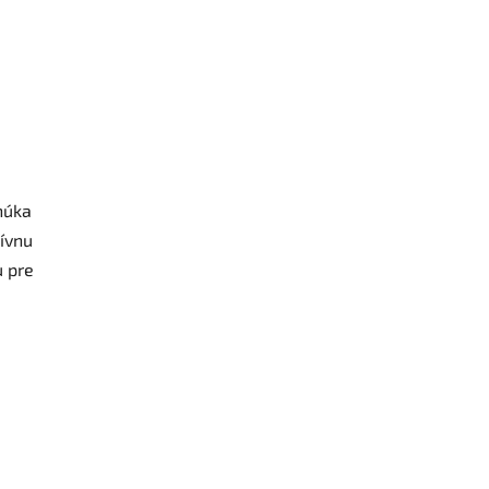
núka
zívnu
u pre