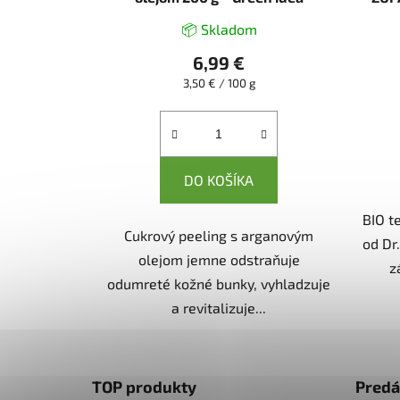
📦 Skladom
6,99 €
Jednotková
3,50 € / 100 g
cena:
DO KOŠÍKA
BIO t
Cukrový peeling s arganovým
od Dr
olejom jemne odstraňuje
z
odumreté kožné bunky, vyhladzuje
a revitalizuje...
Z
á
TOP produkty
Predá