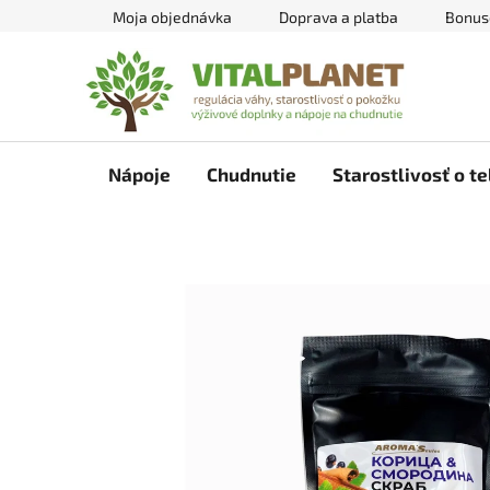
Prejsť
Moja objednávka
Doprava a platba
Bonus
na
obsah
Nápoje
Chudnutie
Starostlivosť o te