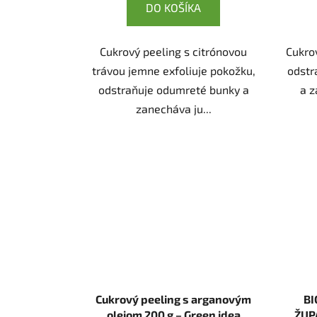
DO KOŠÍKA
Cukrový peeling s citrónovou
Cukro
trávou jemne exfoliuje pokožku,
odstr
odstraňuje odumreté bunky a
a z
zanecháva ju...
Cukrový peeling s arganovým
BI
olejom 200 g – Green idea
ŽUPA