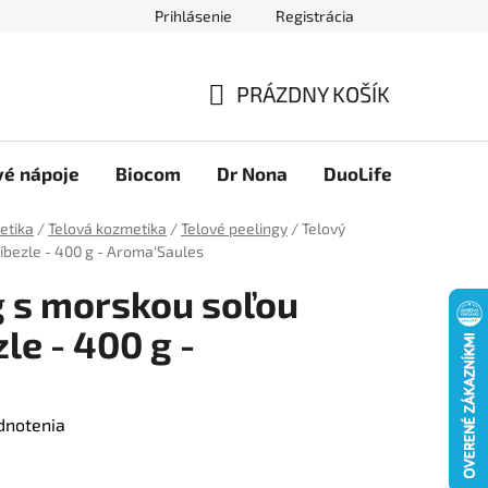
Prihlásenie
Registrácia
Novinky
Ako nakupovať
Obchodné podmienky
Podmie
PRÁZDNY KOŠÍK
NÁKUPNÝ
KOŠÍK
vé nápoje
Biocom
Dr Nona
DuoLife
Foreve
etika
/
Telová kozmetika
/
Telové peelingy
/
Telový
ríbezle - 400 g - Aroma'Saules
g s morskou soľou
le - 400 g -
dnotenia