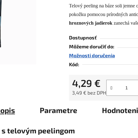
Telový peeling na báze soli jemne 
je
pokožku pomocou prírodných anti
0,0
z
hroznových jadierok
zanechá vašu
5
Dostupnosť
hviezdičiek.
Môžeme doručiť do:
Možnosti doručenia
Kód:
4,29 €
3,49 € bez DPH
Jednotková cena:
opis
Parametre
Hodnoten
 s telovým peelingom