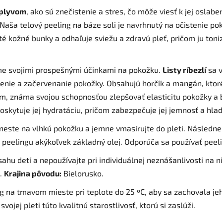
vplyvom
, ako sú znečistenie a stres, čo môže viesť k jej oslaben
 Naša telový peeling na báze soli je navrhnutý na očistenie po
é kožné bunky a odhaľuje sviežu a zdravú pleť, pričom ju ton
áme svojimi prospešnými účinkami na pokožku.
Listy ríbezlí
sa v
enie a začervenanie pokožky. Obsahujú horčík a mangán, ktor
m, známa svojou schopnosťou zlepšovať elasticitu pokožky a 
skytuje jej hydratáciu, pričom zabezpečuje jej jemnosť a hlad
ste na vlhkú pokožku a jemne vmasírujte do pleti. Následne
 peelingu akýkoľvek základný olej. Odporúča sa používať peeli
u detí a nepoužívajte pri individuálnej neznášanlivosti na ni
.
Krajina pôvodu:
Bielorusko.
g na tmavom mieste pri teplote do 25 ºC, aby sa zachovala jeh
svojej pleti túto kvalitnú starostlivosť, ktorú si zaslúži.