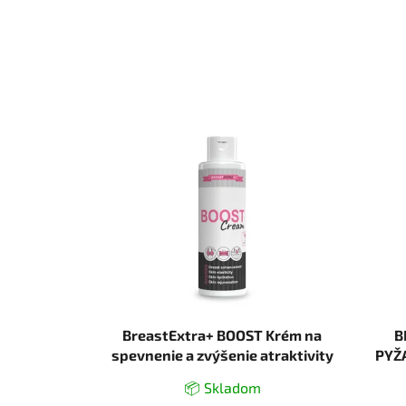
BreastExtra+ BOOST Krém na
B
spevnenie a zvýšenie atraktivity
PYŽA
ženských pŕs - 150 ml
📦 Skladom