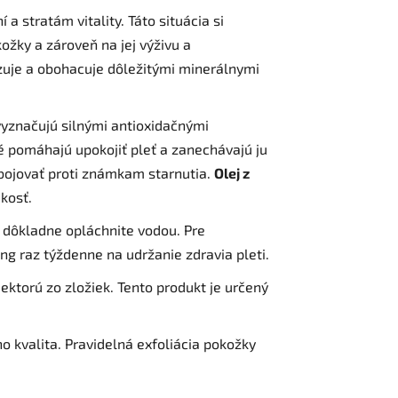
í a stratám vitality. Táto situácia si
kožky a zároveň na jej výživu a
izuje a obohacuje dôležitými minerálnymi
yznačujú silnými antioxidačnými
é pomáhajú upokojiť pleť a zanechávajú ju
bojovať proti známkam starnutia.
Olej z
kosť.
 dôkladne opláchnite vodou. Pre
ng raz týždenne na udržanie zdravia pleti.
ektorú zo zložiek. Tento produkt je určený
o kvalita. Pravidelná exfoliácia pokožky