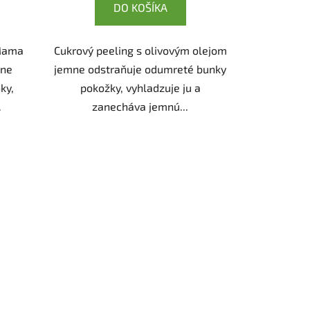
DO KOŠÍKA
 Mama
Cukrový peeling s olivovým olejom
mne
jemne odstraňuje odumreté bunky
ky,
pokožky, vyhladzuje ju a
.
zanecháva jemnú...