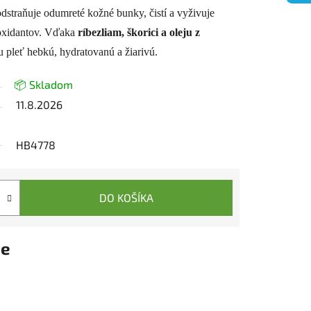
odstraňuje odumreté kožné bunky, čistí a vyživuje
oxidantov. Vďaka
ríbezliam, škorici a oleju z
 pleť hebkú, hydratovanú a žiarivú.
📦 Skladom
11.8.2026
HB4778
DO KOŠÍKA
ie