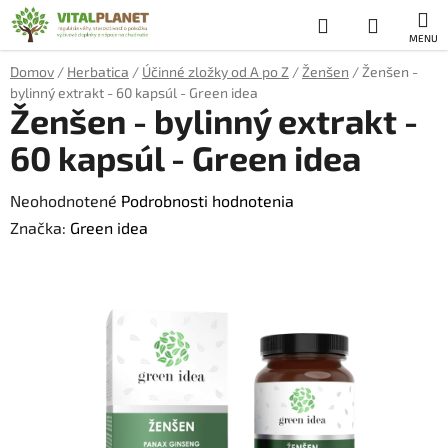
Prejsť
Hľadať
NÁKUP
na
obsah
KOŠÍK
Domov
/
Herbatica
/
Účinné zložky od A po Z
/
Ženšen
/
Ženšen -
bylinný extrakt - 60 kapsúl - Green idea
Ženšen - bylinný extrakt -
60 kapsúl - Green idea
Priemerné
Neohodnotené
Podrobnosti hodnotenia
hodnotenie
Značka:
Green idea
produktu
je
0,0
z
5
hviezdičiek.