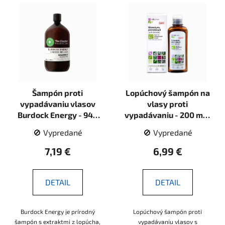
Šampón proti
Lopúchový šampón na
vypadávaniu vlasov
vlasy proti
Burdock Energy - 946
vypadávaniu - 200 ml -
ml - The Doctor Health
Elfa Pharm
🚫 Vypredané
🚫 Vypredané
& Care
7,19 €
6,99 €
DETAIL
DETAIL
Burdock Energy je prírodný
Lopúchový šampón proti
šampón s extraktmi z lopúcha,
vypadávaniu vlasov s