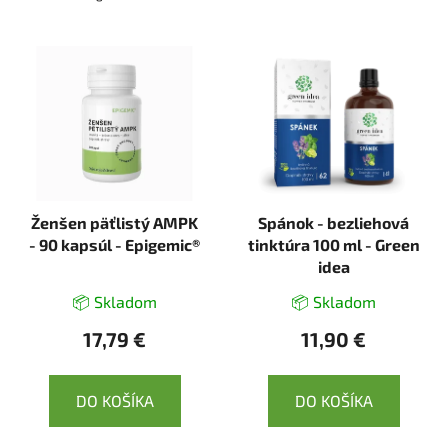
Ženšen päťlistý AMPK
Spánok - bezliehová
- 90 kapsúl - Epigemic®
tinktúra 100 ml - Green
idea
📦 Skladom
📦 Skladom
17,79 €
11,90 €
DO KOŠÍKA
DO KOŠÍKA