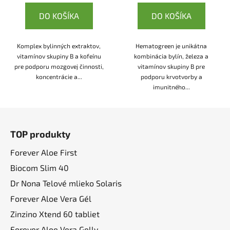
DO KOŠÍKA
DO KOŠÍKA
Komplex bylinných extraktov,
Hematogreen je unikátna
vitamínov skupiny B a kofeínu
kombinácia bylín, železa a
pre podporu mozgovej činnosti,
vitamínov skupiny B pre
koncentrácie a...
podporu krvotvorby a
imunitného...
Z
á
TOP produkty
p
ä
Forever Aloe First
t
Biocom Slim 40
i
Dr Nona Telové mlieko Solaris
e
Forever Aloe Vera Gél
Zinzino Xtend 60 tabliet
Forever Aloe Vera Gelly