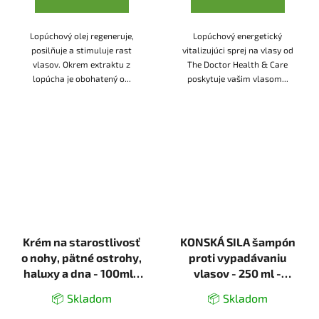
Lopúchový olej regeneruje,
Lopúchový energetický
posilňuje a stimuluje rast
vitalizujúci sprej na vlasy od
vlasov. Okrem extraktu z
The Doctor Health & Care
lopúcha je obohatený o...
poskytuje vašim vlasom...
Krém na starostlivosť
KONSKÁ SILA šampón
o nohy, pätné ostrohy,
proti vypadávaniu
haluxy a dna - 100ml -
vlasov - 250 ml -
Ecolek
LekoPro
📦 Skladom
📦 Skladom