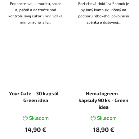
Podporte svoju imunitu, srdce
Bezliehová tinktúra Spánok je
aj pečeň a dostaňte pod
bylinný komplex určený na
kontrolu svoj cukor v krvi vďaka
podporu hlbokého, pokojného
mimoriadnej sile...
spánku a duševnej...
Your Gate – 30 kapsúl –
Hematogreen -
Green idea
kapsuly 90 ks - Green
idea
📦 Skladom
📦 Skladom
14,90 €
18,90 €