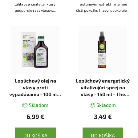
žihľavy a centelly, ktorý
rastlinnými extraktmi jemne
podporuje rast vlasov,...
čistí pokožku hlavy, upokojuje...
Lopúchový olej na
Lopúchový energetický
vlasy proti
vitalizujúci sprej na
vypadávaniu - 100 ml -
vlasy - 150 ml - The
Elfa Pharm
Doctor Health & Care
📦 Skladom
📦 Skladom
6,99 €
3,49 €
DO KOŠÍKA
DO KOŠÍKA