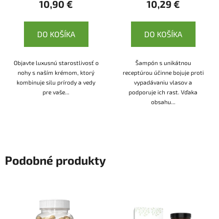
10,90 €
10,29 €
DO KOŠÍKA
DO KOŠÍKA
Objavte luxusnú starostlivosť o
Šampón s unikátnou
nohy s naším krémom, ktorý
receptúrou účinne bojuje proti
kombinuje silu prírody a vedy
vypadávaniu vlasov a
pre vaše...
podporuje ich rast. Vďaka
obsahu...
Podobné produkty