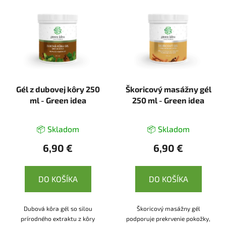
Gél z dubovej kôry 250
Škoricový masážny gél
ml - Green idea
250 ml - Green idea
📦 Skladom
📦 Skladom
6,90 €
6,90 €
DO KOŠÍKA
DO KOŠÍKA
Dubová kôra gél so silou
Škoricový masážny gél
prírodného extraktu z kôry
podporuje prekrvenie pokožky,