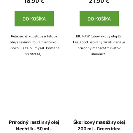
18,90 €
21,90 €
DO KOŠÍKA
DO KOŠÍKA
Relaxačný kúpeľový a telový
BIO RAW ľubovníkový olej Dr.
olej s levanduľou a medovkou
Feelgood lisovaný za studena je
upokojuje telo i myseľ. Pomáha
prírodný macerát z kvetov
pri strese,...
ľubovníka...
Prírodný rastlinný olej
Škoricový masážny olej
Nechtík - 50 ml -
200 ml - Green idea