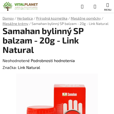
Prejsť
Hľadať
NÁKUP
na
obsah
KOŠÍK
Domov
/
Herbatica
/
Prírodná kozmetika
/
Masážne pomôcky
/
Masážne krémy
/
Samahan bylinný SP balzam - 20g - Link Natural
Samahan bylinný SP
balzam - 20g - Link
Natural
Priemerné
Neohodnotené
Podrobnosti hodnotenia
hodnotenie
Značka:
Link Natural
produktu
je
0,0
z
5
hviezdičiek.