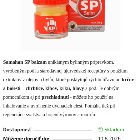
Samahan SP balzam
unikátnym bylinným prípravkom,
vyrobeným podľa starodávnej ájurvédskej receptúry s použitím
extraktov z olejov a bylín, ktoré posktytujú rýchlu úľavu od
kŕčov
a bolesti - chrbtice, kĺbov, krku, hlavy
a
pod. Je dobrým
pomocníkom aj pri
prechladnutí -
môžete ho použiť na
inhalovanie a uvoľnenie dýchacích ciest. Pomáha tiež pri
regenerácii svalstva a hojení výronov a modrín.
Dostupnosť
📦 Skladom
Môžeme doručiť do:
10.8.2026