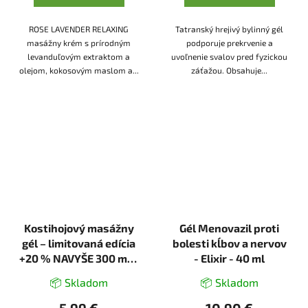
ROSE LAVENDER RELAXING
Tatranský hrejivý bylinný gél
masážny krém s prírodným
podporuje prekrvenie a
levanduľovým extraktom a
uvoľnenie svalov pred fyzickou
olejom, kokosovým maslom a...
záťažou. Obsahuje...
Kostihojový masážny
Gél Menovazil proti
gél – limitovaná edícia
bolesti kĺbov a nervov
+20 % NAVYŠE 300 ml –
- Elixir - 40 ml
Green idea
📦 Skladom
📦 Skladom
5,99 €
10,90 €