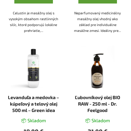
Celustin je masážny olej s
Neparfumovaný medicinálny
vysokým obsahom rastlinných
masážny olej vhodný ako
silíc, ktoré podporujú lokálne
základ pre individuálne
prehriatie,...
masážne zmesi. Ideálny pre...
Levanduľa a medovka –
Ľubovníkový olej BIO
kúpeľový a telový olej
RAW - 250 ml - Dr.
500 ml – Green idea
Feelgood
📦 Skladom
📦 Skladom