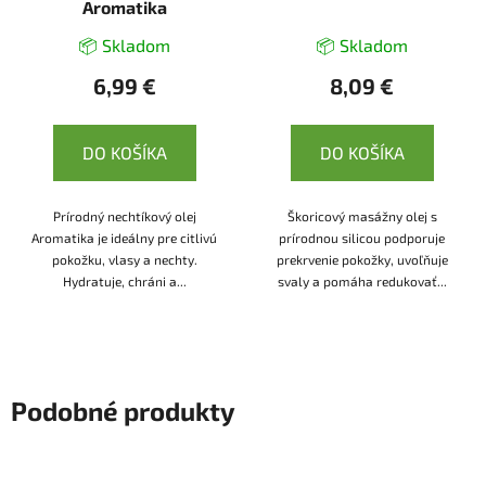
Aromatika
📦 Skladom
📦 Skladom
6,99 €
8,09 €
DO KOŠÍKA
DO KOŠÍKA
Prírodný nechtíkový olej
Škoricový masážny olej s
Aromatika je ideálny pre citlivú
prírodnou silicou podporuje
pokožku, vlasy a nechty.
prekrvenie pokožky, uvoľňuje
Hydratuje, chráni a...
svaly a pomáha redukovať...
Podobné produkty