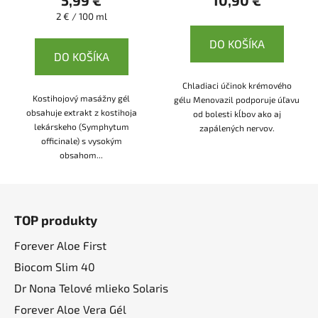
Jednotková
2 € / 100 ml
cena:
DO KOŠÍKA
DO KOŠÍKA
Chladiaci účinok krémového
Kostihojový masážny gél
gélu Menovazil podporuje úľavu
obsahuje extrakt z kostihoja
od bolesti kĺbov ako aj
lekárskeho (Symphytum
zapálených nervov.
officinale) s vysokým
obsahom...
Z
á
TOP produkty
p
ä
Forever Aloe First
t
Biocom Slim 40
i
Dr Nona Telové mlieko Solaris
e
Forever Aloe Vera Gél