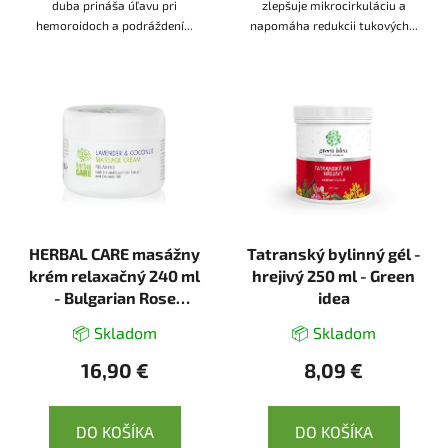
duba prináša úľavu pri
zlepšuje mikrocirkuláciu a
hemoroidoch a podráždení...
napomáha redukcii tukových...
HERBAL CARE masážny
Tatranský bylinný gél -
krém relaxačný 240 ml
hrejivý 250 ml - Green
- Bulgarian Rose
idea
Karlovo
📦 Skladom
📦 Skladom
16,90 €
8,09 €
DO KOŠÍKA
DO KOŠÍKA