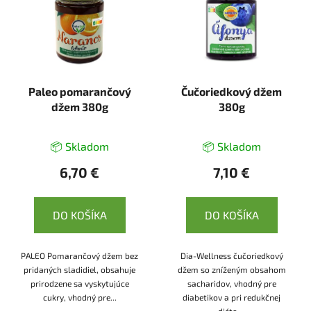
Paleo pomarančový
Čučoriedkový džem
džem 380g
380g
📦 Skladom
📦 Skladom
6,70 €
7,10 €
DO KOŠÍKA
DO KOŠÍKA
PALEO Pomarančový džem bez
Dia-Wellness čučoriedkový
pridaných sladidiel, obsahuje
džem so zníženým obsahom
prirodzene sa vyskytujúce
sacharidov, vhodný pre
cukry, vhodný pre...
diabetikov a pri redukčnej
diéte....