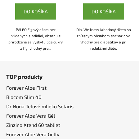
DO KOŠÍKA
DO KOŠÍKA
PALEO Figový džem bez
Dia-Wellness Jahodový džem so
pridaných sladidiel, obsahuje
zníženým obsahom sacharidov,
prirodzene sa vyskytujúce cukry
vhodný pre diabetikov a pri
z fíg, vhodný pre...
redukčnej diéte.
Z
á
TOP produkty
p
ä
Forever Aloe First
t
Biocom Slim 40
i
Dr Nona Telové mlieko Solaris
e
Forever Aloe Vera Gél
Zinzino Xtend 60 tabliet
Forever Aloe Vera Gelly