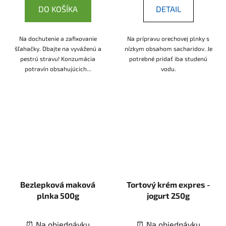
DO KOŠÍKA
DETAIL
Na dochutenie a zafixovanie
Na prípravu orechovej plnky s
šľahačky. Dbajte na vyváženú a
nízkym obsahom sacharidov. Je
pestrú stravu! Konzumácia
potrebné pridať iba studenú
potravín obsahujúcich...
vodu.
Bezlepková maková
Tortový krém expres -
plnka 500g
jogurt 250g
⏰ Na objednávku
⏰ Na objednávku