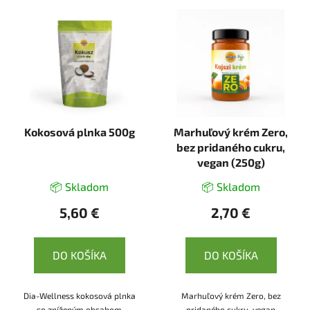
Kokosová plnka 500g
Marhuľový krém Zero,
bez pridaného cukru,
vegan (250g)
📦 Skladom
📦 Skladom
5,60 €
2,70 €
DO KOŠÍKA
DO KOŠÍKA
Dia-Wellness kokosová plnka
Marhuľový krém Zero, bez
so zníženým obsahom
pridaného cukru, vegan