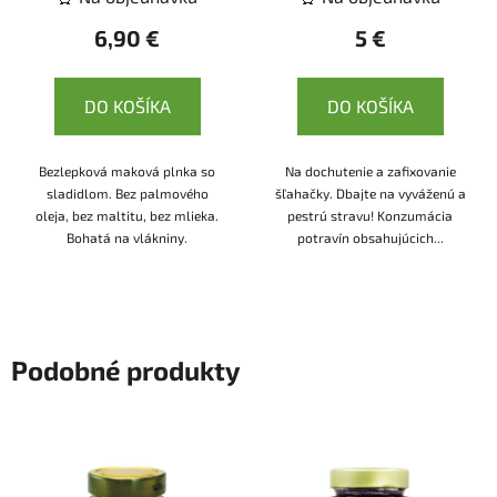
6,90 €
5 €
DO KOŠÍKA
DO KOŠÍKA
Bezlepková maková plnka so
Na dochutenie a zafixovanie
sladidlom. Bez palmového
šľahačky. Dbajte na vyváženú a
oleja, bez maltitu, bez mlieka.
pestrú stravu! Konzumácia
Bohatá na vlákniny.
potravín obsahujúcich...
Podobné produkty