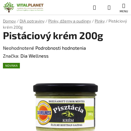
Prejsť
Hľadať
NÁKUP
na
obsah
KOŠÍK
Domov
/
DIA potraviny
/
Plnky, džemy a pudingy
/
Plnky
/
Pistáciový
krém 200g
Pistáciový krém 200g
Priemerné
Neohodnotené
Podrobnosti hodnotenia
hodnotenie
Značka:
Dia Wellness
produktu
NOVINKA
je
0,0
z
5
hviezdičiek.