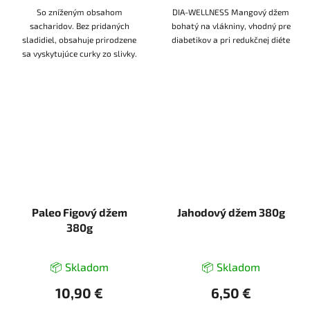
So zníženým obsahom
DIA-WELLNESS Mangový džem
sacharidov. Bez pridaných
bohatý na vlákniny, vhodný pre
sladidiel, obsahuje prirodzene
diabetikov a pri redukčnej diéte
sa vyskytujúce curky zo slivky.
Paleo Figový džem
Jahodový džem 380g
380g
📦 Skladom
📦 Skladom
10,90 €
6,50 €