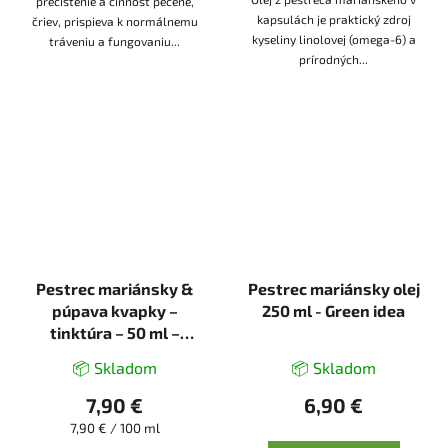
prečistenie a činnosť pečene,
kapsulách je praktický zdroj
čriev, prispieva k normálnemu
kyseliny linolovej (omega-6) a
tráveniu a fungovaniu...
prírodných...
Pestrec mariánsky &
Pestrec mariánsky olej
púpava kvapky –
250 ml - Green idea
tinktúra – 50 ml –
Bioherba
📦 Skladom
📦 Skladom
7,90 €
6,90 €
Jednotková
7,90 € / 100 ml
cena: