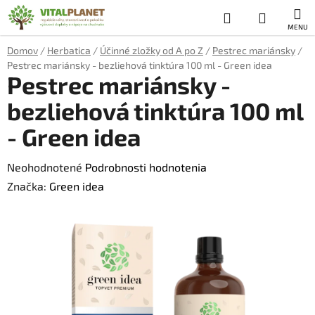
Prejsť
Hľadať
NÁKUP
na
obsah
KOŠÍK
Domov
/
Herbatica
/
Účinné zložky od A po Z
/
Pestrec mariánsky
/
Pestrec mariánsky - bezliehová tinktúra 100 ml - Green idea
Pestrec mariánsky -
bezliehová tinktúra 100 ml
- Green idea
Priemerné
Neohodnotené
Podrobnosti hodnotenia
hodnotenie
Značka:
Green idea
produktu
je
0,0
z
5
hviezdičiek.