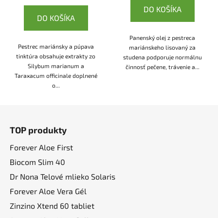
DO KOŠÍKA
DO KOŠÍKA
Panenský olej z pestreca
Pestrec mariánsky a púpava
mariánskeho lisovaný za
tinktúra obsahuje extrakty zo
studena podporuje normálnu
Silybum marianum a
činnosť pečene, trávenie a...
Taraxacum officinale doplnené
o...
Z
á
TOP produkty
p
ä
Forever Aloe First
t
Biocom Slim 40
i
Dr Nona Telové mlieko Solaris
e
Forever Aloe Vera Gél
Zinzino Xtend 60 tabliet