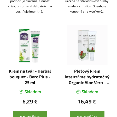
podporuje trávenie, činnosť
určené na starostlivosť o kĺby,
čriev, prirodzenú detoxikáciu a
svaly a chrbticu. Obsahuje
posilňuje imunitný...
konopný a rakytníkový...
Krém na tvár - Herbal
Pleťový krém
bouquet - Boro Plus -
intenzívne hydratačný
25 ml
Organic Aloe Vera -
50ml - Ecolatier
📦 Skladom
📦 Skladom
6,29 €
16,49 €