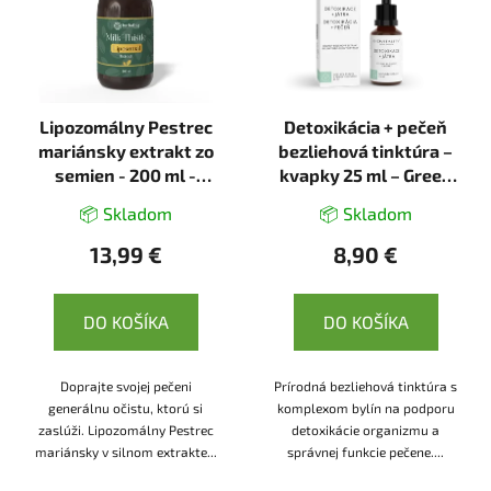
Lipozomálny Pestrec
Detoxikácia + pečeň
mariánsky extrakt zo
bezliehová tinktúra –
semien - 200 ml -
kvapky 25 ml – Green
Herbatica
idea
📦 Skladom
📦 Skladom
13,99 €
8,90 €
DO KOŠÍKA
DO KOŠÍKA
Doprajte svojej pečeni
Prírodná bezliehová tinktúra s
generálnu očistu, ktorú si
komplexom bylín na podporu
zaslúži. Lipozomálny Pestrec
detoxikácie organizmu a
mariánsky v silnom extrakte...
správnej funkcie pečene....