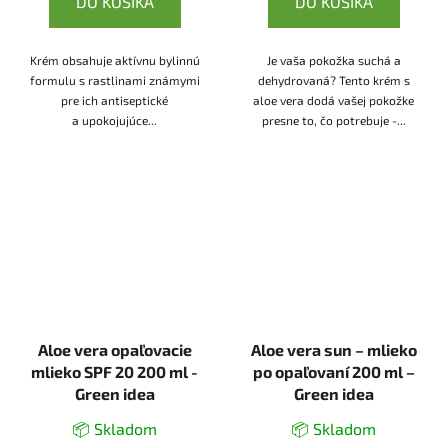
DO KOŠÍKA
DO KOŠÍKA
Krém obsahuje aktívnu bylinnú
Je vaša pokožka suchá a
formulu s rastlinami známymi
dehydrovaná? Tento krém s
pre ich antiseptické
aloe vera dodá vašej pokožke
a upokojujúce...
presne to, čo potrebuje -...
Aloe vera opaľovacie
Aloe vera sun – mlieko
mlieko SPF 20 200 ml -
po opaľovaní 200 ml –
Green idea
Green idea
📦 Skladom
📦 Skladom