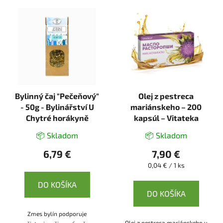
Bylinný čaj "Pečeňový"
Olej z pestreca
- 50g - Bylinářství U
mariánskeho – 200
Chytré horákyně
kapsúl – Vitateka
📦 Skladom
📦 Skladom
6,79 €
7,90 €
Jednotková
0,04 € / 1 ks
cena:
DO KOŠÍKA
DO KOŠÍKA
Zmes bylín podporuje
Olej z pestreca mariánskeho v