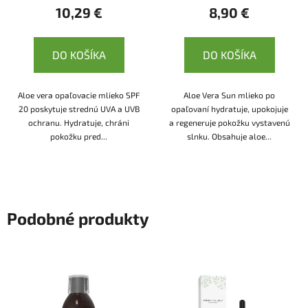
10,29 €
8,90 €
DO KOŠÍKA
DO KOŠÍKA
Aloe vera opaľovacie mlieko SPF
Aloe Vera Sun mlieko po
20 poskytuje strednú UVA a UVB
opaľovaní hydratuje, upokojuje
ochranu. Hydratuje, chráni
a regeneruje pokožku vystavenú
pokožku pred...
slnku. Obsahuje aloe...
Podobné produkty