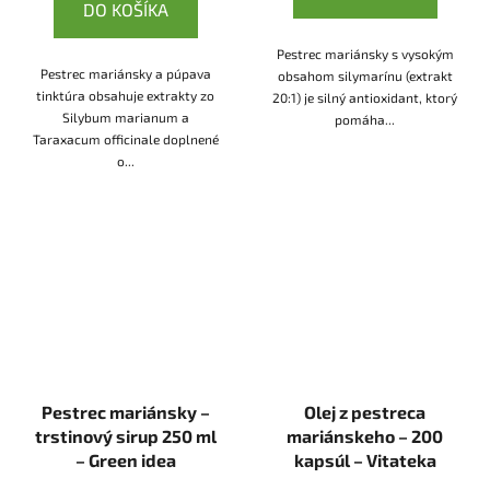
DO KOŠÍKA
Pestrec mariánsky s vysokým
Pestrec mariánsky a púpava
obsahom silymarínu (extrakt
tinktúra obsahuje extrakty zo
20:1) je silný antioxidant, ktorý
Silybum marianum a
pomáha...
Taraxacum officinale doplnené
o...
Pestrec mariánsky –
Olej z pestreca
trstinový sirup 250 ml
mariánskeho – 200
– Green idea
kapsúl – Vitateka