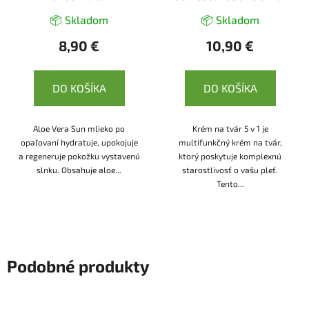
Ecolatier
📦 Skladom
📦 Skladom
8,90 €
10,90 €
DO KOŠÍKA
DO KOŠÍKA
Aloe Vera Sun mlieko po
Krém na tvár 5 v 1 je
opaľovaní hydratuje, upokojuje
multifunkčný krém na tvár,
a regeneruje pokožku vystavenú
ktorý poskytuje komplexnú
slnku. Obsahuje aloe...
starostlivosť o vašu pleť.
Tento...
Podobné produkty