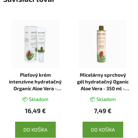
Pleťový krém
Micelárny sprchový
intenzívne hydratačný
gél hydratačný Oganic
Organic Aloe Vera -
Aloe Vera - 350 ml -
50ml - Ecolatier
Ecolatier
📦 Skladom
📦 Skladom
16,49 €
7,49 €
DO KOŠÍKA
DO KOŠÍKA