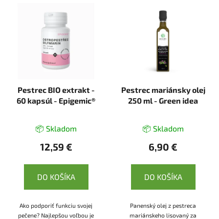
Pestrec BIO extrakt -
Pestrec mariánsky olej
60 kapsúl - Epigemic®
250 ml - Green idea
📦 Skladom
📦 Skladom
12,59 €
6,90 €
DO KOŠÍKA
DO KOŠÍKA
Ako podporiť funkciu svojej
Panenský olej z pestreca
pečene? Najlepšou voľbou je
mariánskeho lisovaný za