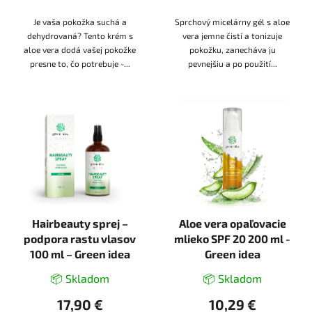
Je vaša pokožka suchá a
Sprchový micelárny gél s aloe
dehydrovaná? Tento krém s
vera jemne čistí a tonizuje
aloe vera dodá vašej pokožke
pokožku, zanecháva ju
presne to, čo potrebuje -...
pevnejšiu a po použití...
Hairbeauty sprej –
Aloe vera opaľovacie
podpora rastu vlasov
mlieko SPF 20 200 ml -
100 ml – Green idea
Green idea
📦 Skladom
📦 Skladom
17,90 €
10,29 €