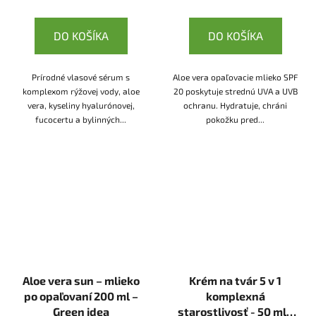
DO KOŠÍKA
DO KOŠÍKA
Prírodné vlasové sérum s
Aloe vera opaľovacie mlieko SPF
komplexom rýžovej vody, aloe
20 poskytuje strednú UVA a UVB
vera, kyseliny hyalurónovej,
ochranu. Hydratuje, chráni
fucocertu a bylinných...
pokožku pred...
Aloe vera sun – mlieko
Krém na tvár 5 v 1
po opaľovaní 200 ml –
komplexná
Green idea
starostlivosť - 50 ml -