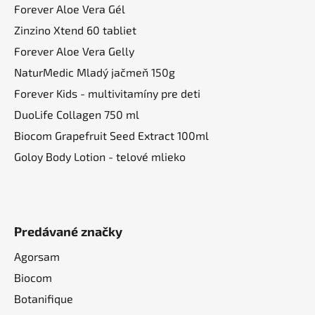
e
Forever Aloe Vera Gél
Zinzino Xtend 60 tabliet
Forever Aloe Vera Gelly
NaturMedic Mladý jačmeň 150g
Forever Kids - multivitamíny pre deti
DuoLife Collagen 750 ml
Biocom Grapefruit Seed Extract 100ml
Goloy Body Lotion - telové mlieko
Predávané značky
Agorsam
Biocom
Botanifique