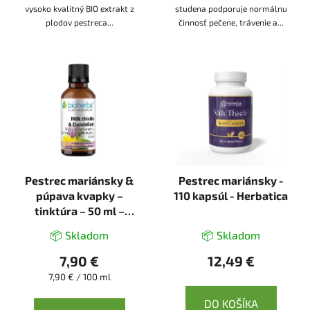
vysoko kvalitný BIO extrakt z
studena podporuje normálnu
plodov pestreca...
činnosť pečene, trávenie a...
Pestrec mariánsky &
Pestrec mariánsky -
púpava kvapky –
110 kapsúl - Herbatica
tinktúra – 50 ml –
Bioherba
📦 Skladom
📦 Skladom
7,90 €
12,49 €
Jednotková
7,90 € / 100 ml
cena:
DO KOŠÍKA