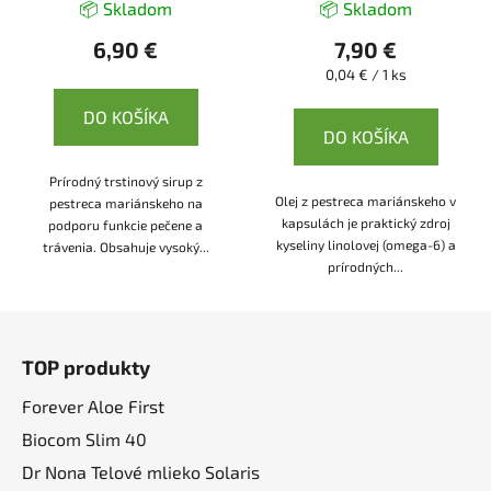
📦 Skladom
📦 Skladom
6,90 €
7,90 €
Jednotková
0,04 € / 1 ks
cena:
DO KOŠÍKA
DO KOŠÍKA
Prírodný trstinový sirup z
Olej z pestreca mariánskeho v
pestreca mariánskeho na
kapsulách je praktický zdroj
podporu funkcie pečene a
kyseliny linolovej (omega-6) a
trávenia. Obsahuje vysoký...
prírodných...
Z
á
TOP produkty
p
ä
Forever Aloe First
t
Biocom Slim 40
i
Dr Nona Telové mlieko Solaris