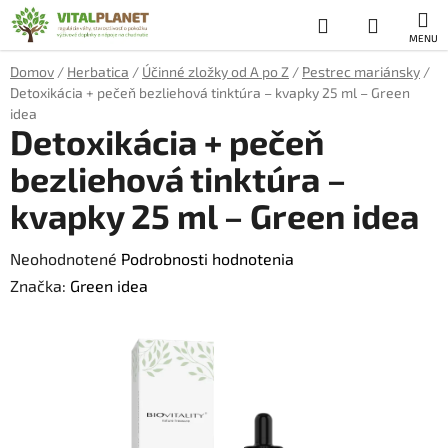
Prejsť
Hľadať
NÁKUP
na
obsah
KOŠÍK
Domov
/
Herbatica
/
Účinné zložky od A po Z
/
Pestrec mariánsky
/
Detoxikácia + pečeň bezliehová tinktúra – kvapky 25 ml – Green
idea
Detoxikácia + pečeň
bezliehová tinktúra –
kvapky 25 ml – Green idea
Priemerné
Neohodnotené
Podrobnosti hodnotenia
hodnotenie
Značka:
Green idea
produktu
je
0,0
z
5
hviezdičiek.