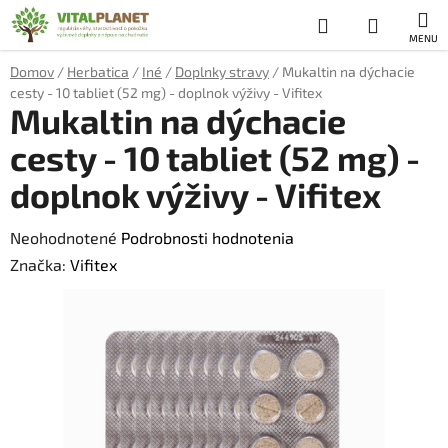
Prejsť
Hľadať
NÁKUP
na
obsah
KOŠÍK
Domov
/
Herbatica
/
Iné
/
Doplnky stravy
/
Mukaltin na dýchacie
cesty - 10 tabliet (52 mg) - doplnok výživy - Vifitex
Mukaltin na dýchacie
cesty - 10 tabliet (52 mg) -
doplnok výživy - Vifitex
Priemerné
Neohodnotené
Podrobnosti hodnotenia
hodnotenie
Značka:
Vifitex
produktu
je
0,0
z
5
hviezdičiek.