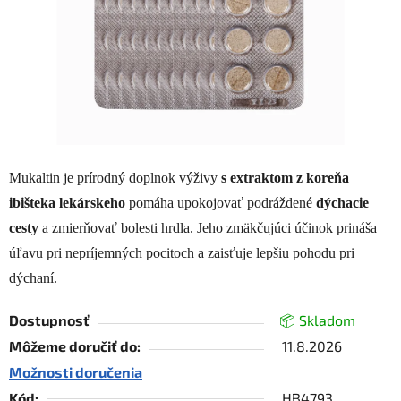
Mukaltin je prírodný doplnok výživy
s extraktom z koreňa
ibišteka lekárskeho
pomáha upokojovať podráždené
dýchacie
cesty
a zmierňovať bolesti hrdla. Jeho zmäkčujúci účinok prináša
úľavu pri nepríjemných pocitoch a zaisťuje lepšiu pohodu pri
dýchaní.
Dostupnosť
📦 Skladom
Môžeme doručiť do:
11.8.2026
Možnosti doručenia
Kód:
HB4793