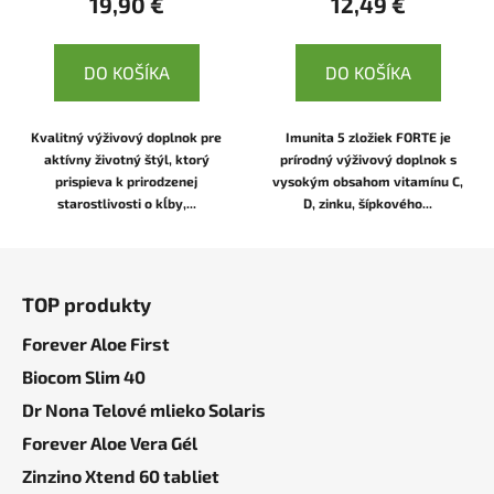
19,90 €
12,49 €
DO KOŠÍKA
DO KOŠÍKA
Kvalitný výživový doplnok pre
Imunita 5 zložiek FORTE je
aktívny životný štýl, ktorý
prírodný výživový doplnok s
prispieva k prirodzenej
vysokým obsahom vitamínu C,
starostlivosti o kĺby,...
D, zinku, šípkového...
Z
á
TOP produkty
p
ä
Forever Aloe First
t
Biocom Slim 40
i
Dr Nona Telové mlieko Solaris
e
Forever Aloe Vera Gél
Zinzino Xtend 60 tabliet