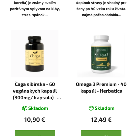
koreňa) je známy svojím
doplnok stravy je vhodný pre
pozitívnym vplyvom na kĺby,
ženy po 40.veku roku života,
stres, spánok,...
najmä počas obdobia...
Čaga sibírska - 60
Omega 3 Premium - 40
vegánskych kapsúl
kapsúl - Herbatica
(300mg/ kapsula) -
Herbatica
📦 Skladom
📦 Skladom
10,90 €
12,49 €