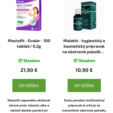
Mastofit - Evalar - 100
Malahit - hygienický a
tabliet/ 0,2g
kozmetický prípravok
na ošetrenie pokožky a
slizníc - 30ml - Elixir
📦 Skladom
📦 Skladom
21,90 €
10,90 €
DO KOŠÍKA
DO KOŠÍKA
Mastofit napomáha udržiavať
Tento prírodný multifunkčný
zdravé prsia, telesnú váhu a
prípravok je určený na
taktiež dokáže pomôcť pri
kozmetické ošetrenie pokožky