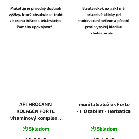
Mukaltin je prírodný doplnok
Eleuterokok extrakt má
výživy, ktorý obsahuje extrakt
priaznivé účinky pri
z koreňa ibišteka lekárskeho.
stukovatení pečene a pôsobí
Pomáha upokojovať...
proti vysokej hladine
cholesterolu...
ARTHROCANN
Imunita 5 zložiek Forte
KOLAGÉN FORTE
- 110 tabliet - Herbatica
vitamínový komplex +
kĺbová výživa - 60
📦 Skladom
📦 Skladom
tabliet - Annabis