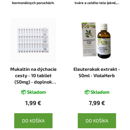
hormonálnych poruchách.
tváre a celého tela (akné,...
Mukaltin na dýchacie
Eleuterokok extrakt -
cesty - 10 tabliet
50ml - ViolaHerb
(50mg) - doplnok
výživy - Vifitex
📦 Skladom
📦 Skladom
1,99 €
7,99 €
DO KOŠÍKA
DO KOŠÍKA