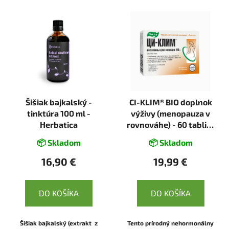
Šišiak bajkalský -
CI-KLIM® BIO doplnok
tinktúra 100 ml -
výživy (menopauza v
Herbatica
rovnováhe) - 60 tabliet
- Evalar
📦 Skladom
📦 Skladom
16,90 €
19,99 €
DO KOŠÍKA
DO KOŠÍKA
Šišiak bajkalský (extrakt z
Tento prírodný nehormonálny