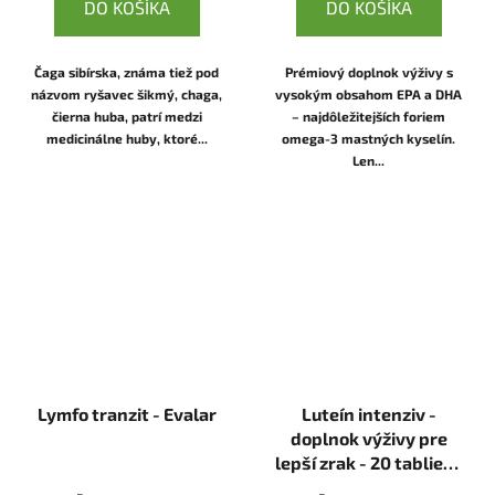
DO KOŠÍKA
DO KOŠÍKA
Čaga sibírska, známa tiež pod
Prémiový doplnok výživy s
názvom ryšavec šikmý, chaga,
vysokým obsahom EPA a DHA
čierna huba, patrí medzi
– najdôležitejších foriem
medicinálne huby, ktoré...
omega-3 mastných kyselín.
Len...
Lymfo tranzit - Evalar
Luteín intenziv -
doplnok výživy pre
lepší zrak - 20 tabliet -
Evalar